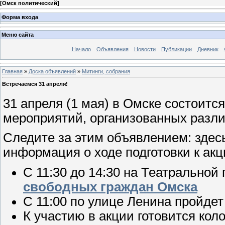
[
Омск политический
]
Форма входа
Меню сайта
Начало
Объявления
Новости
Публикации
Дневник
Главная
»
Доска объявлений
»
Митинги, собрания
Встречаемся 31 апреля!
31 апреля (1 мая) в Омске состоит
мероприятий, организованных разли
Следите за этим объявлением: здес
информация о ходе подготовки к акц
С 11:30 до 14:30 на Театрально
свободных граждан Омска
С 11:00 по улице Ленина пройде
К участию в акции готовится кол