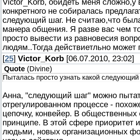
Victor_Korb, обидеть меня сложно,у 
конкретного не собиралась предлага
следующий шаг. Не считаю,что была
манера общения. Я разве вас чем т
просто вывести из равновесия воп
людям..Тогда действиетльно может 
[
25
]
Victor_Korb
[06.07.2010, 23:02]
Quote
(
Divine
)
Пыталась просто узнать какой следующий
Анна, "следующий шаг" можно пытат
отрегулированном процессе - похож
цепочку, конвейер. В общественных
принципе. В этой сфере приоритет
людьми, новых организационных фо