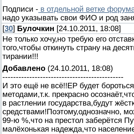
Подписи -
в отдельной ветке форум
надо указывать свои ФИО и род зан
[
30
]
Булочкин
[24.10.2011, 18:08]
Не только хочу,но требую его отстав
того,чтобы откинуть страну на деся
тирании!!!
Добавлено
(24.10.2011, 18:08)
---------------------------------------------
И это ещё не всё!!ЕР будет боротьс
методами,т.к. прекрасно осознаёт,чт
в растлении государства,будут жёс
средствами!Поэтому,однозначно, мо
99-ю %,что на престол заберётся Пу
малёхонькая надежда,что населени