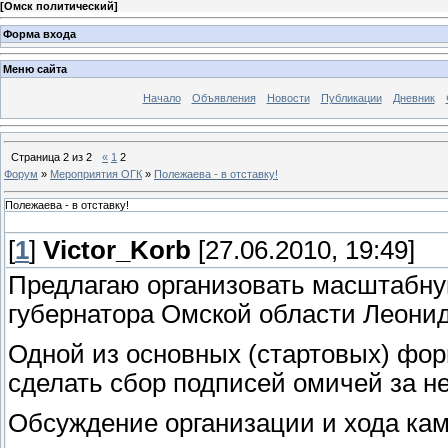
[
Омск политический
]
Форма входа
Меню сайта
Начало
Объявления
Новости
Публикации
Дневник
Страница
2
из
2
«
1
2
Форум
»
Мероприятия ОГК
»
Полежаева - в отставку!
Полежаева - в отставку!
[
1
]
Victor_Korb
[27.06.2010, 19:49]
Предлагаю организовать масштабну
губернатора Омской области Леони
Одной из основных (стартовых) фор
сделать сбор подписей омичей за н
Обсуждение организации и хода камп