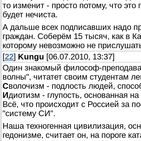
то изменит - просто потому, что это
будет нечиста.
А дальше всех подписавших надо п
граждан. Соберём 15 тысяч, как в Кал
которому невозможно не прислушат
[
22
]
Kungu
[06.07.2010, 13:37]
Один знакомый философ-преподават
волны", читатет своим студентам ле
С
волочизм - подлость людей, спосо
И
диотизм - глупость, основанная на
Всё, что происходит с Россией за п
"систему СИ".
Наша техногенная цивилизация, ос
гедонизме, считает он, на пороге ка