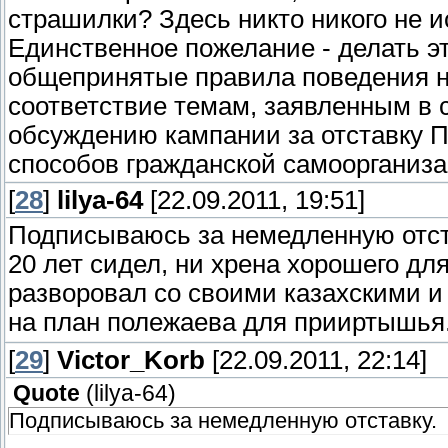
страшилки? Здесь никто никого не и
Единственное пожелание - делать э
общепринятые правила поведения н
соответствие темам, заявленным в с
обсуждению кампании за отставку П
способов гражданской самоорганиза
[
28
]
lilya-64
[22.09.2011, 19:51]
Подписываюсь за немедленную отст
20 лет сидел, ни хрена хорошего дл
разворовал со своими казахскими 
на план полежаева для прииртышья
[
29
]
Victor_Korb
[22.09.2011, 22:14]
Quote
(
lilya-64
)
Подписываюсь за немедленную отставку.