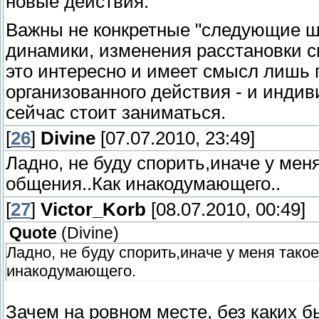
новые действия.
Важны не конкретные "следующие ша
динамики, изменения расстановки си
это интересно и имеет смысл лишь 
организованного действия - и индив
сейчас стоит заниматься.
[
26
]
Divine
[07.07.2010, 23:49]
Ладно, не буду спорить,иначе у мен
общения..Как инакодумающего..
[
27
]
Victor_Korb
[08.07.2010, 00:49]
Quote
(
Divine
)
Ладно, не буду спорить,иначе у меня так
инакодумающего.
Зачем на ровном месте, без каких б