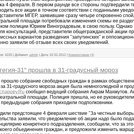
ка 4 февраля. В первом раунде все стороны подтвердили 
водить все акции в точном соответствии с поданными увед
дставители МГЕР, заявившие сразу четыре откровенно спой
тральной площади потребовали изменения схемы ее разде
ком полиции Юрием Виноградовым, в свою пользу. Однако
ля консультаций, представители общегражданской акции п
иссных вариантов разведения "запутинских" и оппозиционн
но заявили об отзыве всех своих уведомлений.
ов:
4220
|
Добавил:
admin
|
Дата:
02.02.2012
|
Комментарии (4)
тегия-31" прошла в 31-градусный мороз
я прошло собрание свободных граждан в рамках обществен
з-за 31-градусного мороза акция была немноголюдной и про
спарову.Ru
сообщил ведущий собрания Акрам Махмутов. Ак
Театральной площади. Полиция пришла, но ее руководител
на предыдущие собрания приходили подполковники.
дили предстоящее 4 февраля шествие "За честные выборы
ельства заявили, что уведомление об акции надо было под
анцелярию конкретного подразделения, сообщили, что за эт
коего объединения граждан, и предложили изменить маршр