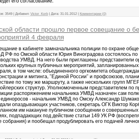
едет его согласование.
ов:
3549
|
Добавил:
Victor_Korb
|
Дата:
31.01.2012
|
Комментарии (0)
кой области прошло первое совещание о б
роприятий 4 февраля
ещание в кабинете замначальника полиции по охране обще
Д РФ по Омской области Юрия Виноградова состоялось по
оводства УМВД. На него были приглашены представители о
кольких крупных публичных мероприятий, запланированных 
раля, в том числе: объединенного оргкомитета общегражда
онстрации и митинга, "Единой России" и профсоюзов, пла
ствие по тому же маршруту, а также нескольких групп МГЕР
пойлерских структур. Уполномоченным представителем по 
акции распоряжением начальника УМВД назначен сам пол
 единоросов - начальник УМВД по Омску Александр Шумак
дали опаздывающих участников, секретарь ОГК Виктор Кор
еланном им накануне публичном сообщении о совершенных 
ях, подпадающих под действие статьи 149 УК РФ (воспреп
 собрания) и пообещал продублировать его подачей лично