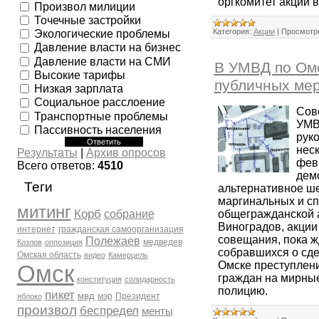
оргкомитет акции в
Произвол милиции
Точечные застройки
Категория:
Акции
|
Просмотр
Экологические проблемы
Давление власти на бизнес
Давление власти на СМИ
В УМВД по Омс
Высокие тарифы
публичных ме
Низкая зарплата
Социальное расслоение
Сов
Транспортные проблемы
УМВ
Пассивность населения
рук
нес
Результаты
|
Архив опросов
фев
Всего ответов:
4510
дем
Теги
альтернативное ше
маргинальных и с
митинг
Корб
общегражданской 
собрание
Виноградов, акции
интернет
гражданская самоорганизация
совещания, пока ж
Полежаев
медведев
Козлов
оппозиция
собравшихся о сд
Омская область
видео
Камерцель
Омске преступлени
Омск
граждан на мирные
конституция
солидарность
полицию.
пикет
мвд
мэр
Президент
яблоко
произвол
беспредел
менты