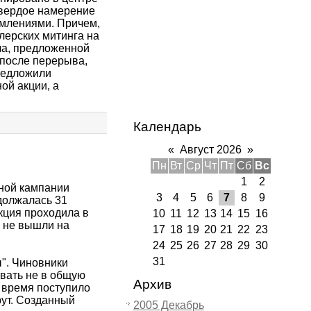
твердое намерение
омлениями. Причем,
лерских митинга на
ла, предложенной
 после перерыва,
редложили
ой акции, а
Календарь
«
Август 2026
»
Пн
Вт
Ср
Чт
Пт
Сб
Вс
1
2
ной кампании
3
4
5
6
7
8
9
должалась 31
ция проходила в
10
11
12
13
14
15
16
и не вышли на
17
18
19
20
21
22
23
24
25
26
27
28
29
30
31
". Чиновники
авать не в общую
Архив
о время поступило
ут. Созданный
2005 Декабрь