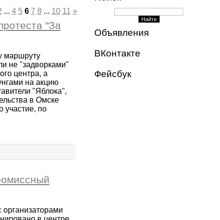
2
...
4
5
6
7
8
...
10
11
»
протеста "За
Объявления
ВКонтакте
у маршруту
ли не "задворками"
Фейсбук
ого центра, а
унгами на акцию
авители "Яблока",
ельства в Омске
 участие, по
ромиссный
с организаторами
нировано в центре