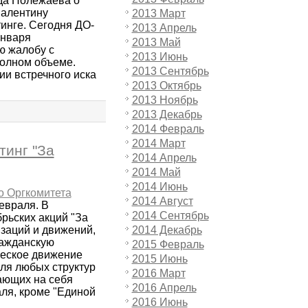
ида Полежаева о
Валентину
2013 Март
инге. Сегодня ДО-
2013 Апрель
января
2013 Май
ю жалобу с
2013 Июнь
полном объеме.
2013 Сентябрь
ии встречного иска
2013 Октябрь
2013 Ноябрь
2013 Декабрь
2014 Февраль
2014 Март
тинг "За
2014 Апрель
2014 Май
2014 Июнь
о Оргкомитета
2014 Август
евраля. В
2014 Сентябрь
рьских акций "За
заций и движений,
2014 Декабрь
ражданскую
2015 Февраль
ческое движение
2015 Июнь
для любых структур
2016 Март
ающих на себя
2016 Апрель
ля, кроме "Единой
2016 Июнь