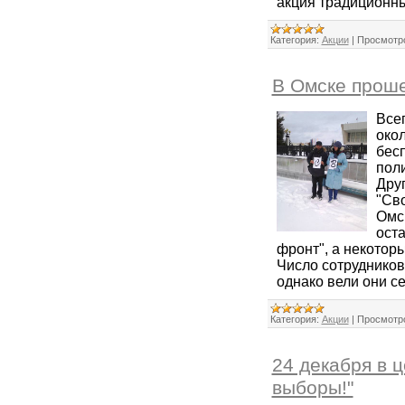
акция традиционн
Категория:
Акции
|
Просмотр
В Омске проше
Всег
окол
бес
поли
Друг
"Сво
Омск
оста
фронт", а некотор
Число сотрудников
однако вели они с
Категория:
Акции
|
Просмотр
24 декабря в 
выборы!"