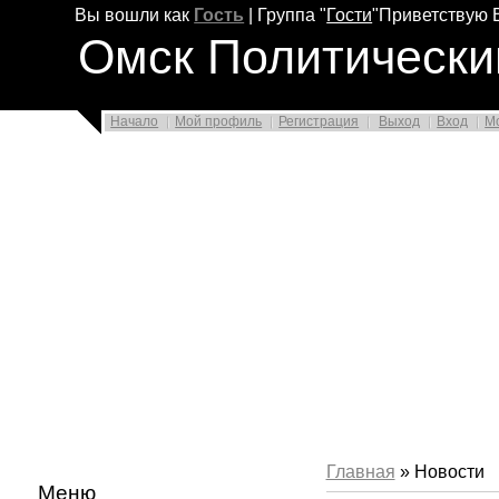
Вы вошли как
Гость
|
Группа
"
Гости
"
Приветствую 
Омск Политически
Начало
Мой профиль
Регистрация
Выход
Вход
М
Главная
» Новости
Меню