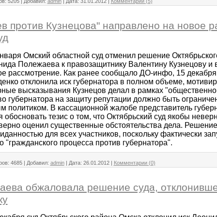
ов:
5205
|
Добавил:
admin
|
Дата:
31.01.2012
|
Комментарии (5)
в против Кузнецова" направлено на новое р
уд
нваря Омский областной суд отменил решение Октябрьского
нида Полежаева к правозащитнику Валентину Кузнецову и в
ое рассмотрение. Как ранее сообщало ДО-инфо, 15 декабря
енко отклонила иск губернатора в полном объеме, мотивиро
рные высказывания Кузнецов делал в рамках "общественной
о губернатора на защиту репутации должно быть ограничен
м политиком. В кассационной жалобе представитель губер
 обосновать тезис о том, что Октябрьский суд якобы невер
верно оценил существенные обстоятельства дела. Решение
иданностью для всех участников, поскольку фактически за
о "гражданского процесса против губернатора".
ров:
4685
|
Добавил:
admin
|
Дата:
26.01.2012
|
Комментарии (0)
ева обжаловала решение суда, отклонившег
ку