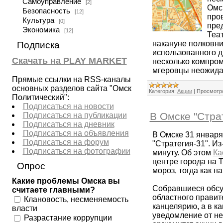
Самоуправление
[2]
Омс
Безопасность
[12]
про
Культура
[0]
пре
Экономика
[12]
Теа
накануне полковни
Подписка
использованного д
Скачать на PLAY MARKET
несколько компром
мгеровцы неожидан
Прямые ссылки на RSS-каналы
основных разделов сайта "Омск
Категория:
Акции
|
Просмотр
Политический":
Подписаться на новости
В Омске "Стра
Подписаться на публикации
Подписаться на дневник
Подписаться на объявления
В Омске 31 январ
Подписаться на форум
"Стратегия-31". И
Подписаться на фотографии
минуту. Об этом
Ка
центре города на 
Опрос
мороз, тогда как 
Какие проблемы Омска вы
Собравшиеся обсу
считаете главными?
областного правит
Клановость, несменяемость
канцелярию, а в к
власти
уведомление от не
Разрастание коррупции