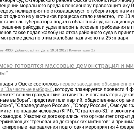
декабря суд Октябрьского района Омска отклонил иск Леон
мещении морального вреда к пенсионеру-правозащитнику 
ецову, нелицеприятно отозвавшемуся о губернаторе на мит
 от одного из участников процесса стало известно, что 13 
ставитель губернатора подал в областной суд кассационну
 решение райсуда и удовлетворить исковые требования в 
ецов также подал жалобу на отказ районного суда в принят
ссмотрение дела по этим жалобам назначено на 25 января.
ов:
4930
|
Добавил:
admin
|
Дата:
19.01.2012
|
Комментарии (1)
мске готовятся массовые демонстрация и ми
ры"
января в Омске состоялось
первое заседание объединенног
ии "За честные выборы"
, которую планируется провести 4 ф
омитет вошли гражданские активисты и организаторы декаб
тные выборы", представители партий, общественных органи
локо", "Справедливую Россию", "Опору России", Омскую г
омитет по правам человека (КПЧ), "Стратегию-31" и экологи
 заводов. Участники договорились, что оргкомитет открыт 
держивающих "требования декабрьских митингов" и приним
а конкретные направления подготовки мероприятия 4 февра