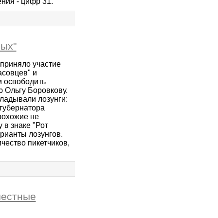
ия - цифр 31.
ных"
 приняло участие
асовцев" и
м освободить
ю Ольгу Боровкову.
кладывали лозунги:
 губернатора
прохожие не
 в знаке "Рот
рианты лозунгов.
чество пикетчиков,
честные