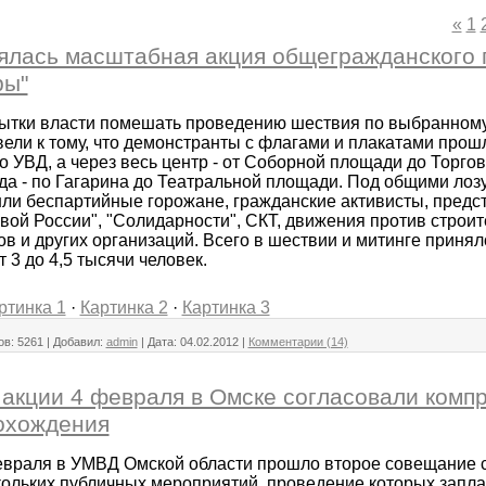
«
1
ялась масштабная акция общегражданского 
ры"
ытки власти помешать проведению шествия по выбранном
ели к тому, что демонстранты с флагами и плакатами прош
 УВД, а через весь центр - от Соборной площади до Торгов
да - по Гагарина до Театральной площади. Под общими лоз
ли беспартийные горожане, гражданские активисты, предст
ой России", "Солидарности", СКТ, движения против строит
в и других организаций. Всего в шествии и митинге приняло
 3 до 4,5 тысячи человек.
ртинка 1
·
Картинка 2
·
Картинка 3
ов:
5261
|
Добавил:
admin
|
Дата:
04.02.2012
|
Комментарии (14)
акции 4 февраля в Омске согласовали комп
охождения
евраля в УМВД Омской области прошло второе совещание 
кольких публичных мероприятий, проведение которых запла