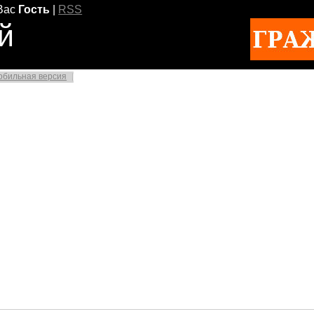
Вас
Гость
|
RSS
й
обильная версия