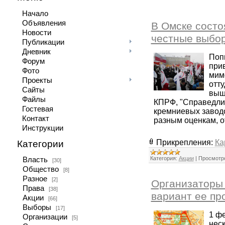
Начало
Объявления
В Омске состо
Новости
честные выбо
Публикации
Дневник
Поп
Форум
прив
Фото
мимо
Проекты
отту
Сайты
выш
Файлы
КПРФ, "Справедлив
Гостевая
кремниевых заводо
Контакт
разным оценкам, от
Инструкции
Прикрепления:
Ка
Категории
Категория:
Акции
|
Просмотр
Власть
[30]
Общество
[8]
Разное
[2]
Организаторы 
Права
[38]
вариант ее пр
Акции
[66]
Выборы
[17]
1 ф
Организации
[5]
нес