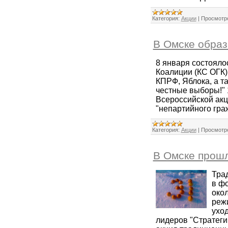
Категория:
Акции
|
Просмотр
В Омске образ
8 января состояло
Коалиции (КС ОГК)
КПРФ, Яблока, а т
честные выборы!" 
Всероссийской акц
"непартийного гра
Категория:
Акции
|
Просмотр
В Омске прошл
Тра
в ф
око
реж
ухо
лидеров "Стратеги