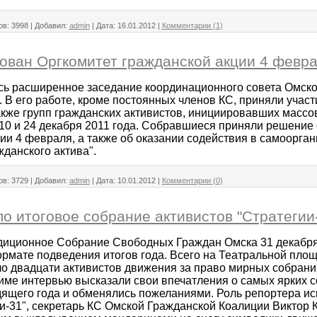
ов:
3998
|
Добавил:
admin
|
Дата:
16.01.2012
|
Комментарии (1)
ован Оргкомитет гражданской акции 4 февр
сь расширенное заседание координационного совета Омск
. В его работе, кроме постоянных членов КС, приняли учас
акже групп гражданских активистов, инициировавших массо
10 и 24 декабря 2011 года. Собравшиеся приняли решение 
ии 4 февраля, а также об оказании содействия в самоорга
жданского актива".
ов:
3729
|
Добавил:
admin
|
Дата:
10.01.2012
|
Комментарии (0)
о итоговое собрание активистов "Стратегии
диционное Собрание Свободных Граждан Омска 31 декабря
ормате подведения итогов года. Всего на Театральной пло
ло двадцати активистов движения за право мирных собрани
име интервью высказали свои впечатления о самых ярких 
дящего года и обменялись пожеланиями. Роль репортера ис
и-31", секретарь КС Омской Гражданской Коалиции Виктор 