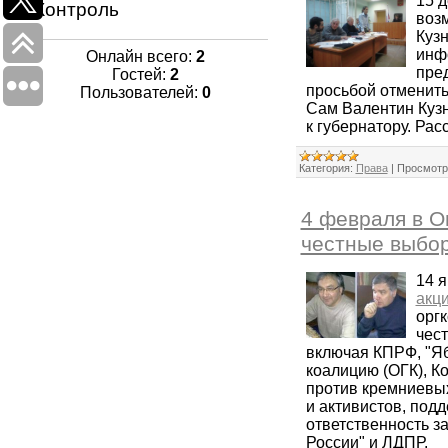
15 
Контроль
воз
Кузн
инфо
Онлайн всего:
2
пред
Гостей:
2
просьбой отменить
Пользователей:
0
Сам Валентин Кузн
к губернатору. Ра
Категория:
Права
|
Просмотр
4 февраля в О
честные выбо
14 
акц
оргк
чес
включая КПРФ, "Яб
коалицию (ОГК), К
против кремниевых
и активистов, под
ответственность з
России" и ЛДПР.