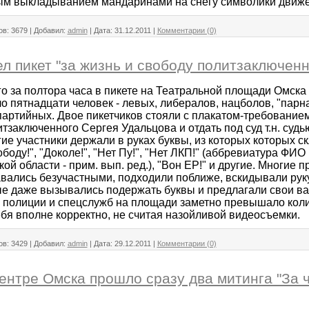
ым выкладыванием мандаринами на снегу символики движен
ов:
3679
|
Добавил:
admin
|
Дата:
31.12.2011
|
Комментарии (0)
л пикет "за жизнь и свободу политзаключен
о за полтора часа в пикете на Театральной площади Омска
о пятнадцати человек - левых, либералов, нацболов, "парн
партийных. Двое пикетчиков стояли с плакатом-требование
тзаключенного Сергея Удальцова и отдать под суд т.н. судь
ие участники держали в руках буквы, из которых которых с
боду!", "Доколе!", "Нет Пу!", "Нет ЛКП!" (аббревиатура ФИО
ой области - прим. вып. ред.), "Вон ЕР!" и другие. Многие 
вались безучастными, подходили поближе, вскидывали руку
ые даже вызывались подержать буквы и предлагали свои ва
 полиции и спецслужб на площади заметно превышало коли
ебя вполне корректно, не считая назойливой видеосъемки.
ов:
3429
|
Добавил:
admin
|
Дата:
29.12.2011
|
Комментарии (0)
центре Омска прошло сразу два митинга "За 