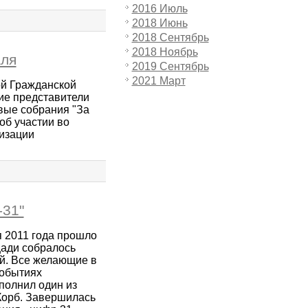
2016 Июль
2018 Июнь
2018 Сентябрь
2018 Ноябрь
аля
2019 Сентябрь
2021 Март
ой Гражданской
тие представители
вые собрания "За
об участии во
низации
-31"
 2011 года прошло
щади собралось
й. Все желающие в
событиях
полнил один из
Корб. Завершилась