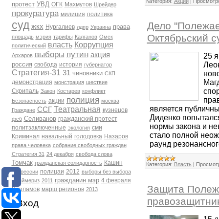
Категория:
Акции
|
Просмотр
протест
УВД
ОГК
Махмутов
Шрейдер
прокуратура
милиция
политика
суд
Дело "Полежае
жкх
права
Нургалиев
лдпр
Украина
Октябрьский с
площадь
мэрия
тарифы
Калганов
Омск
власть
Коррупция
политический
выборы
путин
акция
25 я
Архаров
Лео
россия
свобода
история
губернатор
Стратегия-31
31
нов
чиновники
СКП
Магд
демонстрация
монстрация
шествие
спо
Скрипаль
Закон
Костарев
конфликт
полиция
прав
акции
Безопасность
москва
является публичны
Театральная
ССГ
кузнецов
Граждане
Диденко попытался
Селиванов
гражданский протест
фсб
нормы закона и не
политзаключенные
сми
экология
стало полной неож
Криминал
навальный
голодовка
Назаров
раунд резонансног
права человека
собрание свободных граждан
Стратегия 31
24 декабря
свобода слова
Томчак
Кашин
гражданская солидарность
Категория:
Власть
|
Просмот
полицаи
2012
репрессии
выборы без выбора
гражданин мэр
4 февраля
Праймериз
2011
Защита Полежа
Варламов
марш регионов
2013
правозащитни
Вход