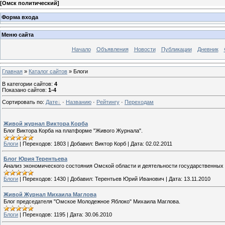
[
Омск политический
]
Форма входа
Меню сайта
Начало
Объявления
Новости
Публикации
Дневник
Главная
»
Каталог сайтов
» Блоги
В категории сайтов
:
4
Показано сайтов
:
1-4
Сортировать по
:
Дате
·
Названию
·
Рейтингу
·
Переходам
Живой журнал Виктора Корба
Блог Виктора Корба на платформе "Живого Журнала".
Блоги
|
Переходов:
1803
|
Добавил:
Виктор Корб
|
Дата:
02.02.2011
Блог Юрия Терентьева
Анализ экономического состояния Омской области и деятельности государственных
Блоги
|
Переходов:
1430
|
Добавил:
Терентьев Юрий Иванович
|
Дата:
13.11.2010
Живой Журнал Михаила Маглова
Блог председателя "Омское Молодежное Яблоко" Михаила Маглова.
Блоги
|
Переходов:
1195
|
Дата:
30.06.2010