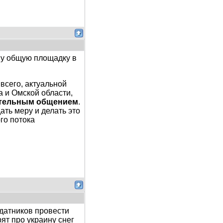
шу общую площадку в
всего, актуальной
 и Омской области,
тельным общением
.
ать меру и делать это
го потока
ндатников провести
рят про украину снег