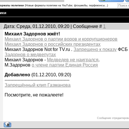
орматы политики
(Новые форматы политики на YouTube; флэшмобы, перфомэнсы...)
ики
Дата: Среда, 01.12.2010, 09:20 | Сообщение #
1
Михаил Задорнов жжёт!
Михаил Задорнов о партии воров и коррупционеров
Михаил Задорнов о российских президентах
Михаил Задорнов Not for TV.ru .
Запрещено к показу
ФСБ 
Задорнов о медвепутах
Михаил Задорнов -
Медведев не наигрался
.
М.Задорнов
о члене партии Единая Россия
Добавлено
(01.12.2010, 09:20)
---------------------------------------------
Запрещённый клип Газманова
Посмотрите, не пожалеете!
Сообщение отредактиро