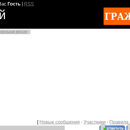
Вас
Гость
|
RSS
й
обильная версия
[
Новые сообщения
·
Участники
·
Правила