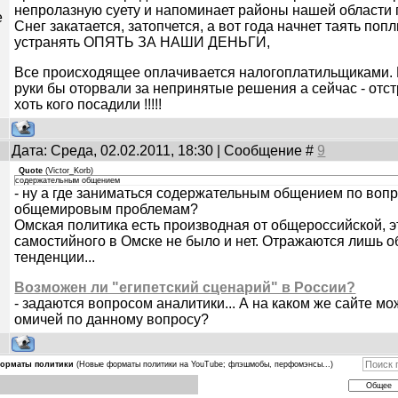
непролазную суету и напоминает районы нашей области 
е
Снег закатается, затопчется, а вот года начнет таять поп
устранять ОПЯТЬ ЗА НАШИ ДЕНЬГИ,
Все происходящее оплачивается налогоплатильщиками. 
руки бы оторвали за непринятые решения а сейчас - отст
хоть кого посадили !!!!!
Дата: Среда, 02.02.2011, 18:30 | Сообщение #
9
Quote
(
Victor_Korb
)
содержательным общением
- ну а где заниматься содержательным общением по воп
общемировым проблемам?
Омская политика есть производная от общероссийской, э
самостийного в Омске не было и нет. Отражаются лишь 
тенденции...
Возможен ли "египетский сценарий" в России?
- задаются вопросом аналитики... А на каком же сайте м
омичей по данному вопросу?
орматы политики
(Новые форматы политики на YouTube; флэшмобы, перфомэнсы...)