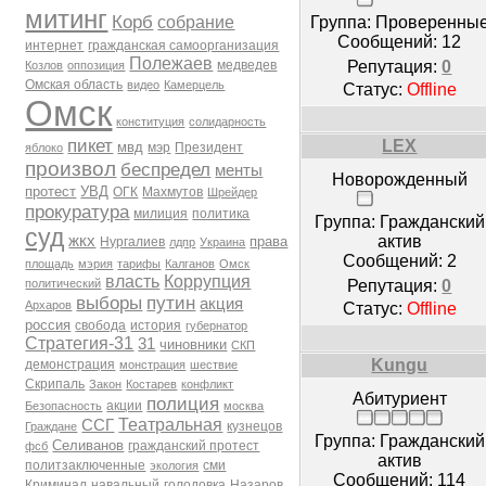
митинг
Корб
Группа: Проверенны
собрание
Сообщений:
12
интернет
гражданская самоорганизация
Полежаев
Репутация:
0
медведев
Козлов
оппозиция
Омская область
видео
Камерцель
Статус:
Offline
Омск
конституция
солидарность
пикет
LEX
мвд
мэр
Президент
яблоко
произвол
беспредел
менты
Новорожденный
протест
УВД
ОГК
Махмутов
Шрейдер
прокуратура
милиция
политика
Группа: Гражданский
суд
актив
жкх
права
Нургалиев
лдпр
Украина
Сообщений:
2
площадь
мэрия
тарифы
Калганов
Омск
власть
Коррупция
Репутация:
0
политический
выборы
путин
акция
Архаров
Статус:
Offline
россия
свобода
история
губернатор
Стратегия-31
31
чиновники
СКП
Kungu
демонстрация
монстрация
шествие
Скрипаль
Закон
Костарев
конфликт
Абитуриент
полиция
акции
Безопасность
москва
Театральная
ССГ
кузнецов
Граждане
Группа: Гражданский
Селиванов
гражданский протест
фсб
актив
политзаключенные
сми
экология
Сообщений:
114
Криминал
навальный
голодовка
Назаров