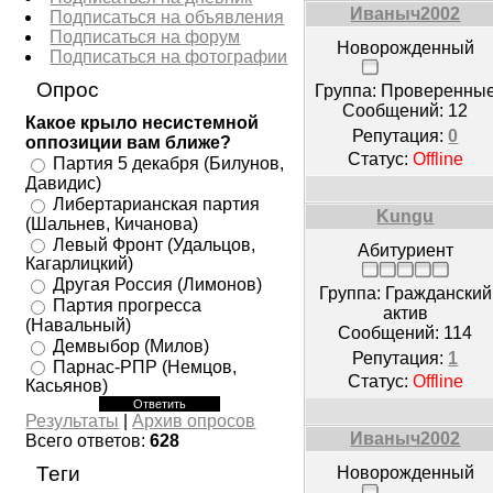
Иваныч2002
Подписаться на объявления
Подписаться на форум
Новорожденный
Подписаться на фотографии
Опрос
Группа: Проверенны
Сообщений:
12
Какое крыло несистемной
Репутация:
0
оппозиции вам ближе?
Статус:
Offline
Партия 5 декабря (Билунов,
Давидис)
Либертарианская партия
Kungu
(Шальнев, Кичанова)
Левый Фронт (Удальцов,
Абитуриент
Кагарлицкий)
Другая Россия (Лимонов)
Группа: Гражданский
Партия прогресса
актив
(Навальный)
Сообщений:
114
Демвыбор (Милов)
Репутация:
1
Парнас-РПР (Немцов,
Статус:
Offline
Касьянов)
Результаты
|
Архив опросов
Иваныч2002
Всего ответов:
628
Теги
Новорожденный