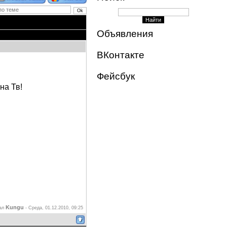
Объявления
ВКонтакте
Фейсбук
на Тв!
Kungu
вал
-
Среда, 01.12.2010, 09:25