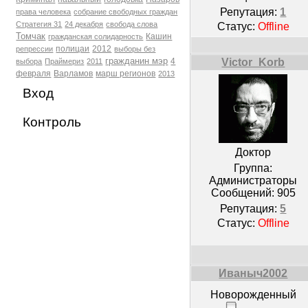
Репутация:
1
права человека
собрание свободных граждан
Стратегия 31
24 декабря
свобода слова
Статус:
Offline
Томчак
Кашин
гражданская солидарность
полицаи
2012
репрессии
выборы без
гражданин мэр
Victor_Korb
4
выбора
Праймериз
2011
февраля
Варламов
марш регионов
2013
Вход
Контроль
Доктор
Группа:
Администраторы
Сообщений:
905
Репутация:
5
Статус:
Offline
Иваныч2002
Новорожденный