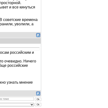
просторной.
лывет и все кинуться
В советские времена
ранили, уволили, а
росам российским и
то очевидно. Ничего
обще российские
ожно узнать мнение