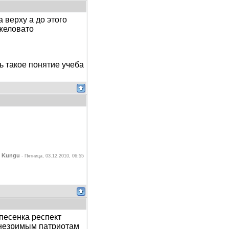
 верху а до этого
яжеловато
акое понятие учеба
Kungu
л
-
Пятница, 03.12.2010, 06:55
песенка респект
 незримым патриотам