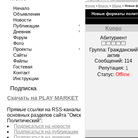
Форум
»
Власть
»
Общее
»
Новые ф
Начало
Новые форматы полит
Объявления
Новости
Публикации
Kungu
Дневник
Форум
Абитуриент
Фото
Проекты
Группа: Гражданский
Сайты
актив
Сообщений:
114
Файлы
Гостевая
Репутация:
1
Контакт
Статус:
Offline
Инструкции
Подписка
Скачать на PLAY MARKET
Прямые ссылки на RSS-каналы
основных разделов сайта "Омск
Политический":
Подписаться на новости
Подписаться на публикации
Подписаться на дневник