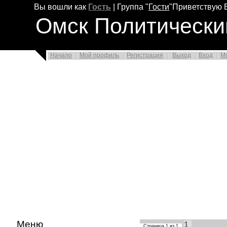
Вы вошли как
Гость
|
Группа
"
Гости
"
Приветствую 
Омск Политически
Начало
Мой профиль
Регистрация
Выход
Вход
М
Меню
1
Страница
1
из
1