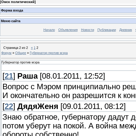
[
Омск политический
]
Форма входа
Меню сайта
Начало
Объявления
Новости
Публикации
Дневник
Страница
2
из
2
«
1
2
Форум
»
Общее
»
Губернатор против мэра
Губернатор против мэра
[
21
]
Раша
[08.01.2011, 12:52]
Вопрос с Мэром принципиально реш
И окончательно он разрешится к ко
[
22
]
ДядяЖеня
[09.01.2011, 08:12]
Знаю обратное, губернатору дадут д
потом уберут на покой. А война меж
обороты собственно!