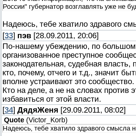
России" губернатор возглавлять уже не бу
Надеюсь, тебе хватило здравого см
[
33
]
пэв
[28.09.2011, 20:06]
По-нашему убеждению, по большому 
организованное преступное сообщес
законодательная, судебная власть, 
кто, почему, отчего и т.д., значит б
вполне устраивают это сообщество.
Кто на деле, а не на словах против 
избавиться от этой власти.
[
34
]
ДядяЖеня
[29.09.2011, 08:02]
Quote
(
Victor_Korb
)
Надеюсь, тебе хватило здравого смысла н