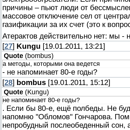
причины – пьют люди от бессмыслен
массовое отключение сел от центра
газификации за их счет (это к вопр
Атерактов действительно нет: мы - 
[
27
]
Kungu
[19.01.2011, 13:21]
Quote
(
bombus
)
а методы, которыми она ведется
- не напоминает 80-е годы?
[
28
]
bombus
[19.01.2011, 15:12]
Quote
(
Kungu
)
не напоминает 80-е годы?
. Если бы 80-е, ещё полбеды. Не бу
напомню "Обломов" Гончарова. Помн
непробудный послеобеденный сон, 