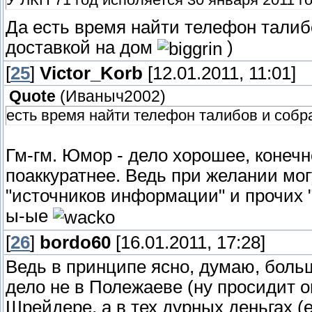
Да есть время найти телефон талибо
доставкой на дом
)
[
25
]
Victor_Korb
[12.01.2011, 11:01]
Quote
(
Иваныч2002
)
есть время найти телефон талибов и собра
Гм-гм. Юмор - дело хорошее, конечн
поаккуратнее. Ведь при желании мог
"источников информации" и прочих "
ы-ые
[
26
]
bordo60
[16.01.2011, 17:28]
Ведь в принципе ясно, думаю, больш
дело не в Полежаеве (ну просидит о
Шрейдере, а в тех дурных деньгах (