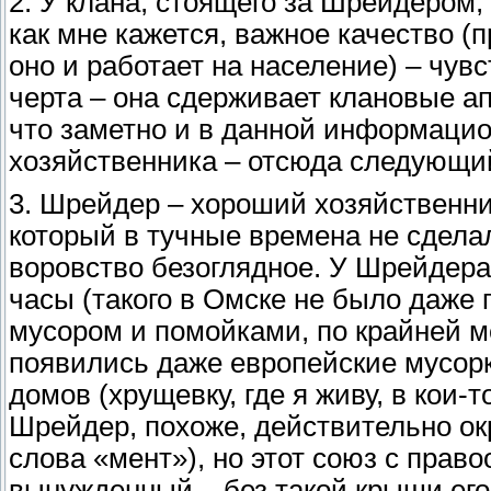
2. У клана, стоящего за Шрейдером, 
как мне кажется, важное качество 
оно и работает на население) – чув
черта – она сдерживает клановые а
что заметно и в данной информацио
хозяйственника – отсюда следующий
3. Шрейдер – хороший хозяйственни
который в тучные времена не сдела
воровство безоглядное. У Шрейдера 
часы (такого в Омске не было даже
мусором и помойками, по крайней ме
появились даже европейские мусорк
домов (хрущевку, где я живу, в кои-
Шрейдер, похоже, действительно о
слова «мент»), но этот союз с прав
вынужденный – без такой крыши его