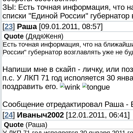
ЗЫ: Есть точная информация, что 
списки "Единой России" губернатор 
[
23
]
Раша
[09.01.2011, 08:57]
Quote
(
ДядяЖеня
)
Есть точная информация, что на ближайш
России" губернатор возглавлять уже не бу
Напиши мне в скайп - личку, или поз
п.с. У ЛКП 71 год исполяется 30 янв
поздравить его.
Сообщение отредактировал
Раша
-
[
24
]
Иваныч2002
[12.01.2011, 06:41]
Quote
(
Раша
)
У ЛКП 71 год исполяется 30 января 2011 го