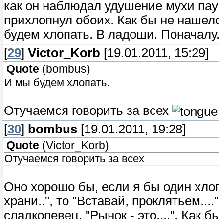
как он наблюдал удушение мухи пау
прихлопнул обоих. Как бы не нашел
будем хлопать. В ладоши. Поначалу
[
29
]
Victor_Korb
[19.01.2011, 15:29]
Quote
(
bombus
)
И мы будем хлопать.
Отучаемся говорить за всех
[
30
]
bombus
[19.01.2011, 19:28]
Quote
(
Victor_Korb
)
Отучаемся говорить за всех
Оно хорошо бы, если я бы один хлоп
храни..", то "Вставай, проклятьем...
сладкопевец, "Рынок - это....". Как б