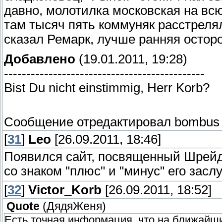
давно, молотилка московская на вс
там тысяч пять коммуняк расстрелял, 
сказал Ремарк, лучше ранняя остор
Добавлено
(19.01.2011, 19:28)
---------------------------------------------
Bist Du nicht einstimmig, Herr Korb?
Сообщение отредактировал
bombus
[
31
]
Leo
[26.09.2011, 18:46]
Появился сайт, посвященный Шрейде
со знаком "плюс" и "минус" его зас
[
32
]
Victor_Korb
[26.09.2011, 18:52]
Quote
(
ДядяЖеня
)
Есть точная информация, что на ближайш