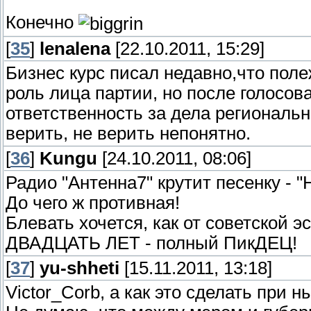
Конечно
[
35
]
lenalena
[22.10.2011, 15:29]
Бизнес курс писал недавно,что поле
роль лица партии, но после голосов
ответственность за дела региональн
верить, не верить непонятно.
[
36
]
Kungu
[24.10.2011, 08:06]
Радио "Антенна7" крутит песенку - "
До чего ж противная!
Блевать хочется, как от советской э
ДВАДЦАТЬ ЛЕТ - полный ПикДЕЦ!
[
37
]
yu-shheti
[15.11.2011, 13:18]
Victor_Corb, а как это сделать при 