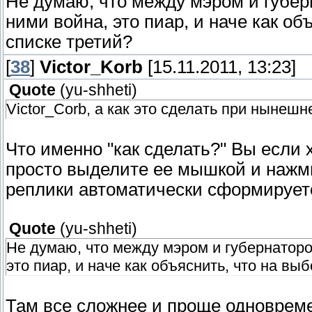
Не думаю, что между мэром и губер
ними война, это пиар, и наче как об
списке третий?
[
38
]
Victor_Korb
[15.11.2011, 13:23]
Quote
(
yu-shheti
)
Victor_Corb, а как это сделать при нынешн
Что именно "как сделать?" Вы если 
просто выделите ее мышкой и нажмит
реплики автоматически сформируетс
Quote
(
yu-shheti
)
Не думаю, что между мэром и губернаторо
это пиар, и наче как объяснить, что на вы
Там все сложнее и проще одновремен