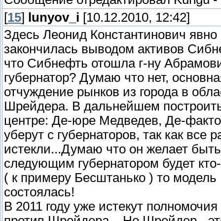
[
15
]
lunyov_i
[10.12.2010, 12:42]
Здесь Леонид Константинович явно 
закончилась выводом активов Сибне
что Сибнефть отошла г-ну Абрамови
губернатор? Думаю что нет, основна
отчуждение рынков из города в обла
Шрейдера. В дальнейшем построить 
центре: Де-юре Медведев, Де-факто
уберут с губернаторов, так как все 
истекли...Думаю что он желает быть 
следующим губернатором будет кто
( к примеру Бесштанько ) то модел
состоялась!
В 2011 году уже истекут полномочия
против Шрейдера... Но Шрейдер - эт