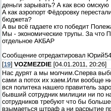
деньги зарывать? А как всю омскую
А как аэропорт Фёдоровку перестал
бюджета?
А вы всё гадаете кто победит Поле
Мы - экономические трупы. За что
отдельное АКБАР
Сообщение отредактировал
Юрий5
[
19
]
VOZMEZDIE
[04.01.2011, 20:26]
Нас дурят а мы молчим.Сперва выб
сами а потох их хаем.Или вообще н
вся политека нашего правитель заро
бывший сотрудник милиции ни по на
сотрудников требуют что бы больше
взымаеться штраф а ни расрытие п