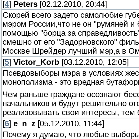
[
4
]
Peters
[02.12.2010, 20:44]
Скорей всего задето самолюбие гу
мэром России,что не он "румяней и 
помощью "борца за справедливость"
смешно от его "Задорновского" филь
Москве Шрейдер лучший мэр,а в Омс
[
5
]
Victor_Korb
[03.12.2010, 12:05]
Псевдовыборы мэра в условиях жес
монополизма - это вредная бутафори
Чем раньше граждане осознают бес
начальников и будут решительно от
реализовывать свои интересы, тем
[
6
]
e_n_z
[05.12.2010, 11:44]
Почему я думаю, что любые выборы