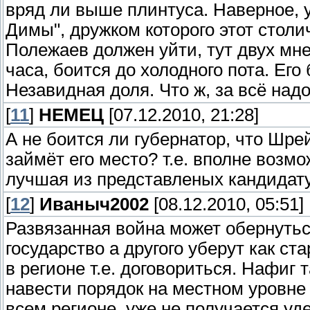
вряд ли выше плинтуса. Наверное, 
Димы", дружком которого этот стол
Полежаев должен уйти, тут двух мне
часа, боится до холодного пота. Его
Незавидная доля. Что ж, за всё надо
[
11
]
НЕМЕЦ
[07.12.2010, 21:28]
А не боится ли губернатор, что Шре
займёт его место? т.е. вполне возмо
лучшая из представленых кандидат
[
12
]
Иваныч2002
[08.12.2010, 05:51]
Развязанная война может обернутьс
государство а другого уберут как ст
в регионе т.е. договориться. Нафиг
навести порядок на местном уровне 
всем регионе, уже не получается уде