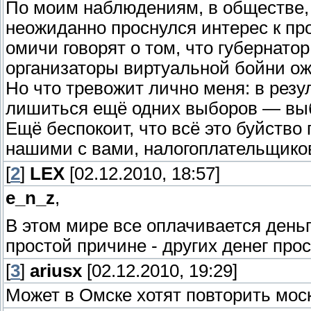
По моим наблюдениям, в обществе,
неожиданно проснулся интерес к пр
омичи говорят о том, что губернатор
организаторы виртуальной бойни ож
Но что тревожит лично меня: в рез
лишиться ещё одних выборов — выб
Ещё беспокоит, что всё это буйство
нашими с вами, налогоплательщиков
[
2
]
LEX
[02.12.2010, 18:57]
e_n_z
,
В этом мире все оплачивается день
простой причине - других денег п
[
3
]
ariusx
[02.12.2010, 19:29]
Может в Омске хотят повторить моск