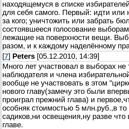
находящемуся в списке избирателей
для себя самого. Первый: идти или н
за кого; уничтожить или забрать бю
состоявшееся голосование выборами
лежащие на поверхности вещи. Выб
разом, и к каждому наделённому пр
[
7
]
Peters
[05.12.2010, 14:39]
Много лет участвовал в выборах не 
наблюдателя и члена избирательной
вообще не участвовать в этом "цир
нового главу(замечу это были впер
проиграл прежний глава) и первое,ч
особняк стоимостью 5 млн.руб.,в то 
садиков,ни освещения,ну разве что
главе.