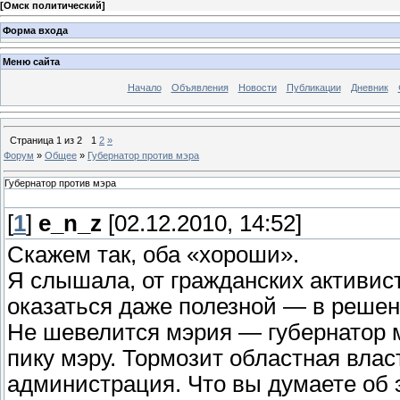
[
Омск политический
]
Форма входа
Меню сайта
Начало
Объявления
Новости
Публикации
Дневник
Страница
1
из
2
1
2
»
Форум
»
Общее
»
Губернатор против мэра
Губернатор против мэра
[
1
]
e_n_z
[02.12.2010, 14:52]
Скажем так, оба «хороши».
Я слышала, от гражданских активист
оказаться даже полезной — в решен
Не шевелится мэрия — губернатор 
пику мэру. Тормозит областная влас
администрация. Что вы думаете об 