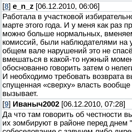
[
8
]
e_n_z
[06.12.2010, 06:06]
Работала в участковой избирательн
марте этого года. И у меня как раз 
можно больше нормальных, вменяем
комиссий, были наблюдателями на у
общем вале нарушений это не спасё
вмешаться в какой-то нужный момен
обоснованно говорить затем о неле
И необходимо требовать возврата в
спущенная «сверху» власть вообще
вызывает.
[
9
]
Иваныч2002
[06.12.2010, 07:28]
Да что там говорить об честности в
их зомбируют в районе перед днем 
собеседование с завучем либо дире