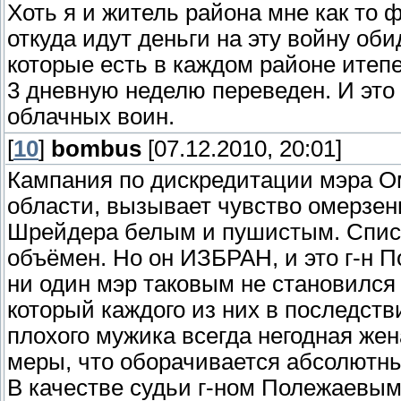
Хоть я и житель района мне как то ф
откуда идут деньги на эту войну о
которые есть в каждом районе итеп
3 дневную неделю переведен. И это
облачных воин.
[
10
]
bombus
[07.12.2010, 20:01]
Кампания по дискредитации мэра О
области, вызывает чувство омерзени
Шрейдера белым и пушистым. Списо
объёмен. Но он ИЗБРАН, и это г-н П
ни один мэр таковым не становился 
который каждого из них в последстви
плохого мужика всегда негодная жен
меры, что оборачивается абсолютн
В качестве судьи г-ном Полежаевым