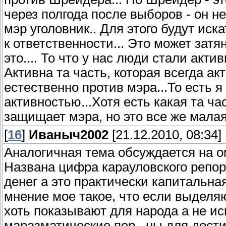
через полгода после выборов - он не
мэр уголовник.. Для этого будут ис
к ответственности... Это может зат
это.... То что у нас люди стали акти
Активна та часть, которая всегда ак
естественно против мэра...То есть я
активностью...Хотя есть какая та ч
защищает мэра, но это все же малая
[
16
]
Иваныч2002
[21.12.2010, 08:34]
Аналогичная тема обсуждается на о
Названа цифра карауловского репор
денег а это практически капитальная
мнение мое такое, что если выделя
хоть показывают для народа а не ис
маразматические пер...ны для дост