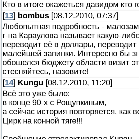
Кто в итоге окажеться давидом кто 
[
13
]
bombus
[08.12.2010, 07:37]
Любопытная подробность - малозаме
г-на Караулова называет какую-либо
переводит её в доллары, переводит
малейшей запинки. Интересно бы зн
обошелся бюджету области визит эт
стесняйтесь, назовите!
[
14
]
Kungu
[08.12.2010, 11:20]
Всё это уже было:
в конце 90-х с Рощупкиным,
а сейчас история повторяется, как в
Цирк на конной тяге!!!
Сообщение отредактировал
Kungu
-