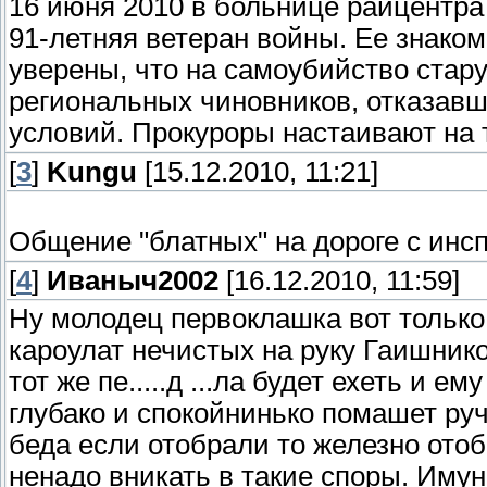
16 июня 2010 в больнице райцентр
91-летняя ветеран войны. Ее знако
уверены, что на самоубийство стар
региональных чиновников, отказав
условий. Прокуроры настаивают на 
[
3
]
Kungu
[15.12.2010, 11:21]
Общение "блатных" на дороге с инс
[
4
]
Иваныч2002
[16.12.2010, 11:59]
Ну молодец первоклашка вот только в
кароулат нечистых на руку Гаишнико
тот же пе.....д ...ла будет ехеть и 
глубако и спокойнинько помашет руч
беда если отобрали то железно отоб
ненадо вникать в такие споры. Имун