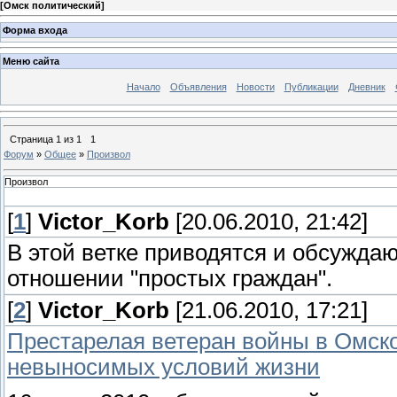
[
Омск политический
]
Форма входа
Меню сайта
Начало
Объявления
Новости
Публикации
Дневник
Страница
1
из
1
1
Форум
»
Общее
»
Произвол
Произвол
[
1
]
Victor_Korb
[20.06.2010, 21:42]
В этой ветке приводятся и обсужда
отношении "простых граждан".
[
2
]
Victor_Korb
[21.06.2010, 17:21]
Престарелая ветеран войны в Омско
невыносимых условий жизни