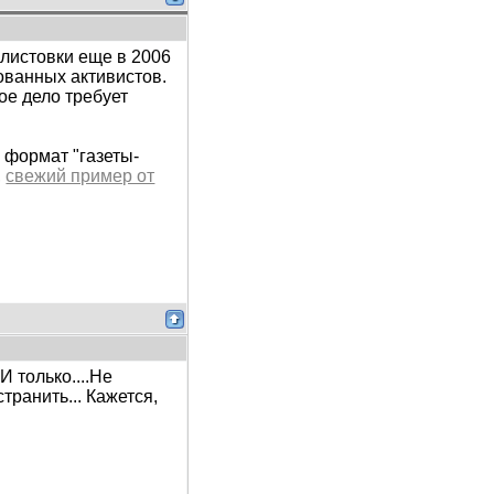
листовки еще в 2006
сованных активистов.
ое дело требует
 формат "газеты-
,
свежий пример от
И только....Не
транить... Кажется,