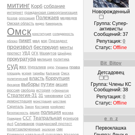
митинг
Корб
собрание
Новорожденный
интернет
гражданская самоорганизация
Полежаев
медведев
Козлов
оппозиция
Группа: Супер-
Омская область
видео
Камерцель
Омск
активисты
Сообщений:
37
конституция
солидарность
пикет
Репутация:
0
мвд
мэр
Президент
яблоко
произвол
беспредел
Статус:
Offline
менты
протест
УВД
ОГК
Махмутов
Шрейдер
прокуратура
милиция
политика
Bit_Bitov
суд
жкх
права
Нургалиев
лдпр
Украина
Детсадовец
площадь
мэрия
тарифы
Калганов
Омск
власть
Коррупция
политический
выборы
путин
Группа: Члены КС
акция
Архаров
Сообщений:
38
россия
свобода
история
губернатор
Стратегия-31
31
чиновники
Репутация:
0
СКП
демонстрация
монстрация
шествие
Статус:
Offline
Скрипаль
Закон
Костарев
конфликт
полиция
акции
Безопасность
москва
Театральная
ССГ
e_n_z
кузнецов
Граждане
Селиванов
гражданский протест
фсб
Первоклашка
политзаключенные
сми
экология
Группа: Друзья
Криминал
навальный
голодовка
Назаров