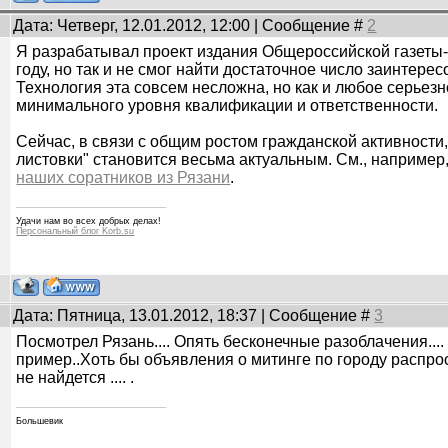
Дата: Четверг, 12.01.2012, 12:00 | Сообщение #
2
Я разрабатывал проект издания Общероссийской газеты-
году, но так и не смог найти достаточное число заинтере
Технология эта совсем несложна, но как и любое серьезн
минимального уровня квалификации и ответственности.
Сейчас, в связи с общим ростом гражданской активности,
листовки" становится весьма актуальным. См., например
наших соратников из Рязани
.
Удачи нам во всех добрых делах!
Персональный блог Korb.su
Дата: Пятница, 13.01.2012, 18:37 | Сообщение #
3
Посмотрел Рязань.... Опять бесконечные разоблачения.... 
пример..Хоть бы объявления о митинге по городу распрос
не найдется .... .
Большевик