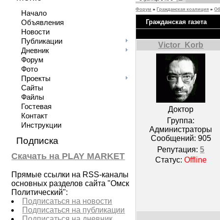
Форум
»
Гражданская коалиция
»
О
Начало
Гражданская газета
Объявления
Новости
Публикации
Victor_Korb
Дневник
Форум
Фото
Проекты
Сайты
Файлы
Гостевая
Доктор
Контакт
Группа:
Инструкции
Администраторы
Сообщений:
905
Подписка
Репутация:
5
Скачать на PLAY MARKET
Статус:
Offline
Прямые ссылки на RSS-каналы
основных разделов сайта "Омск
Политический":
Подписаться на новости
Подписаться на публикации
Подписаться на дневник