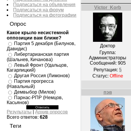
Подписаться на объявления
Victor_Korb
Подписаться на форум
Подписаться на фотографии
Опрос
Какое крыло несистемной
оппозиции вам ближе?
Партия 5 декабря (Билунов,
Доктор
Давидис)
Группа:
Либертарианская партия
Администраторы
(Шальнев, Кичанова)
Сообщений:
905
Левый Фронт (Удальцов,
Репутация:
5
Кагарлицкий)
Другая Россия (Лимонов)
Статус:
Offline
Партия прогресса
(Навальный)
Демвыбор (Милов)
пэв
Парнас-РПР (Немцов,
Касьянов)
Результаты
|
Архив опросов
Всего ответов:
628
Теги