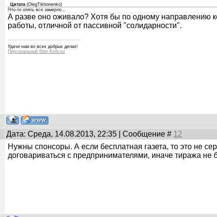
Цитата
(
OlegTikhonenko
)
Что-то опять все замерло...
А разве оно оживало? Хотя бы по одному направлению к
работы, отличной от пассивной "солидарности".
Удачи нам во всех добрых делах!
Персональный блог Korb.su
Дата: Среда, 14.08.2013, 22:35 | Сообщение #
12
Нужны спонсоры. А если бесплатная газета, то это не сер
договариваться с предпринимателями, иначе тиража не бу