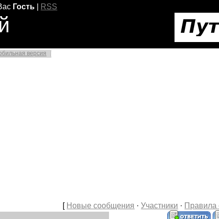
Вас
Гость
|
RSS
й
обильная версия
[
Новые сообщения
·
Участники
·
Правила