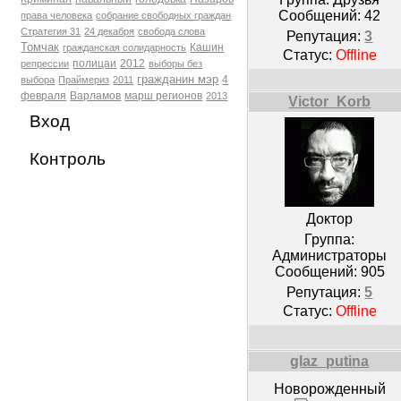
Сообщений:
42
права человека
собрание свободных граждан
Стратегия 31
24 декабря
свобода слова
Репутация:
3
Томчак
Кашин
гражданская солидарность
Статус:
Offline
полицаи
2012
репрессии
выборы без
гражданин мэр
4
выбора
Праймериз
2011
февраля
Варламов
марш регионов
2013
Victor_Korb
Вход
Контроль
Доктор
Группа:
Администраторы
Сообщений:
905
Репутация:
5
Статус:
Offline
glaz_putina
Новорожденный