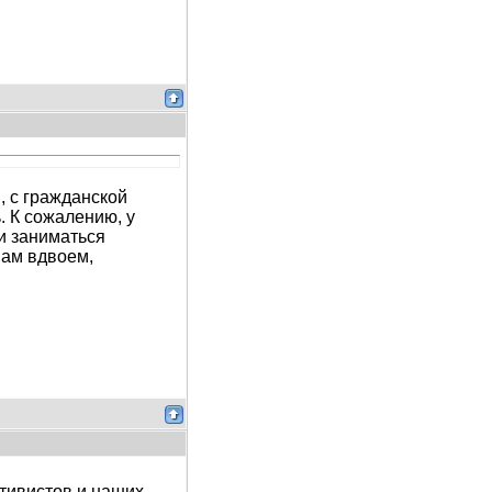
, с гражданской
. К сожалению, у
и заниматься
нам вдвоем,
ктивистов и наших