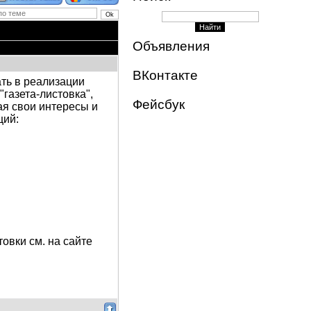
Объявления
ВКонтакте
ать в реализации
газета-листовка",
Фейсбук
ая свои интересы и
ций:
овки см. на сайте