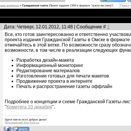
бщие вопросы
»
Гражданская газета
(Проект издания СМИ в формате "газета-листовка")
Дата: Четверг, 12.01.2012, 11:48 | Сообщение #
1
Все, кто готов заинтересованно и ответственно участвов
проекта издания Гражданской Газеты в Омске в формате "
отмечайтесь в этой ветке. По возможности сразу обознач
возможности, в том числе в реализации следующих функ
Разработка дизайн-макета
Информационный мониторинг
Редактирование материалов
Изготовление готовых для печати макетов
Продвижение проекта в интернете
Печать и распространение газеты оффлайн
Подробнее о концепции и схеме Гражданской Газеты-лист
"
Комитета 10 декабря
".
Удачи нам во всех добрых делах!
Персональный блог Korb.su