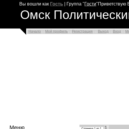
Вы вошли как
Гость
|
Группа
"
Гости
"
Приветствую 
Омск Политически
Начало
Мой профиль
Регистрация
Выход
Вход
М
Меню
1
Страница
1
из
1