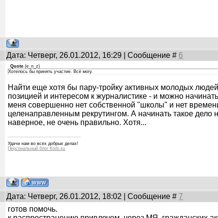
Дата: Четверг, 26.01.2012, 16:29 | Сообщение #
6
Quote
(
e_n_z
)
Хотелось бы принять участие. Всё могу.
Найти еще хотя бы пару-тройку активных молодых людей
позицией и интересом к журналистике - и можно начинать
меня совершенно нет собственной "школы" и нет времен
целенаправленным рекрутингом. А начинать такое дело 
наверное, не очень правильно. Хотя...
Удачи нам во всех добрых делах!
Персональный блог Korb.su
Дата: Четверг, 26.01.2012, 18:02 | Сообщение #
7
готов помочь.
к распространению привлечем, через МЯ, гражданских а