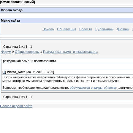
[
Омск политический
]
Форма входа
Меню сайта
Начало
Объявления
Новости
Публикации
Дневник
Страница
1
из
1
1
Форум
»
Общие вопросы
»
Гражданская само- и взаимозащита
Гражданская само- и взаимозащита
[
1
]
Victor_Korb
[30.03.2010, 13:26]
В этой открытой ветке оперативно публикуются факты о произволе в отношении наши
меры, которые мы можем предпринять с целью их защиты и взаимовыручки.
Вопросы, требующие конфиденциальности,
обсуждаются в закрытой ветке
, доступно
Страница
1
из
1
1
Полная версия сайта