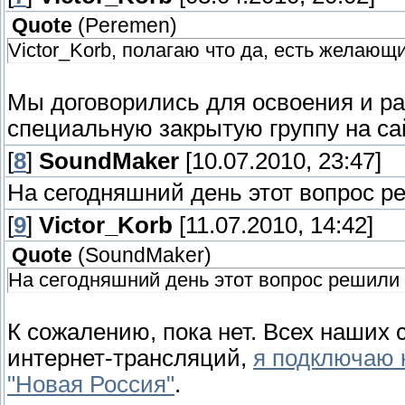
Quote
(
Peremen
)
Victor_Korb, полагаю что да, есть желающ
Мы договорились для освоения и ра
специальную закрытую группу на сай
[
8
]
SoundMaker
[10.07.2010, 23:47]
На сегодняшний день этот вопрос р
[
9
]
Victor_Korb
[11.07.2010, 14:42]
Quote
(
SoundMaker
)
На сегодняшний день этот вопрос решили 
К сожалению, пока нет. Всех наших
интернет-трансляций,
я подключаю 
"Новая Россия"
.