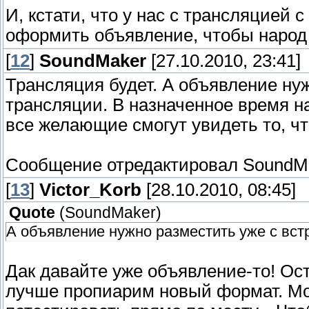
И, кстати, что у нас с трансляцией
оформить объявление, чтобы народ
[
12
]
SoundMaker
[27.10.2010, 23:41]
Трансляция будет. А объявление ну
трансляции. В назначенное время н
все желающие смогут увидеть то, ч
Сообщение отредактировал
SoundM
[
13
]
Victor_Korb
[28.10.2010, 08:45]
Quote
(
SoundMaker
)
А объявление нужно разместить уже с вс
Дак давайте уже объявление-то! Ос
лучше пропиарим новый формат. Мож