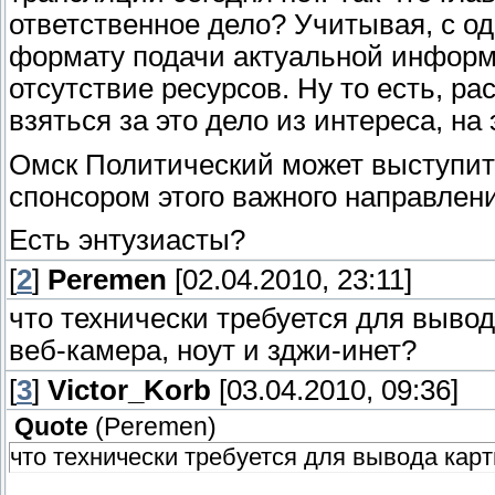
ответственное дело? Учитывая, с од
формату подачи актуальной информа
отсутствие ресурсов. Ну то есть, ра
взяться за это дело из интереса, на
Омск Политический может выступи
спонсором этого важного направлен
Есть энтузиасты?
[
2
]
Peremen
[02.04.2010, 23:11]
что технически требуется для выво
веб-камера, ноут и зджи-инет?
[
3
]
Victor_Korb
[03.04.2010, 09:36]
Quote
(
Peremen
)
что технически требуется для вывода кар