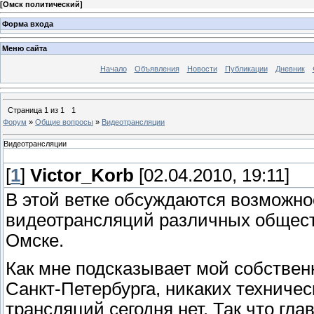
[
Омск политический
]
Форма входа
Меню сайта
Начало
Объявления
Новости
Публикации
Дневник
Страница
1
из
1
1
Форум
»
Общие вопросы
»
Видеотрансляции
Видеотрансляции
[
1
]
Victor_Korb
[02.04.2010, 19:11]
В этой ветке обсуждаются возможно
видеотрансляций различных общест
Омске.
Как мне подсказывает мой собственн
Санкт-Петербурга, никаких техничес
трансляций сегодня нет. Так что гл