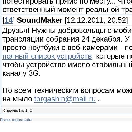
потестировать прямо по месту... Ч
ответственный момент реальной тр
[
14
]
SoundMaker
[12.12.2011, 20:52]
Друзья! Нужны добровольцы с моби
трансляции собрания 24 декабря. У
просто ноутбуки с веб-камерами - 
полный список устройств
, которые 
чтобы устройство имело стабильный
каналу 3G.
По всем техническим вопросам можн
на мыло
torgashin@mail.ru
.
Страница
1
из
1
1
Полная версия сайта