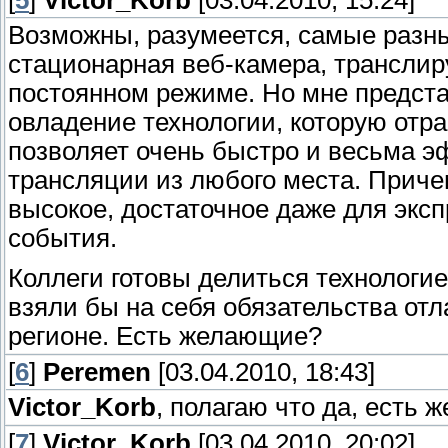
[
5
]
Victor_Korb
[03.04.2010, 15:24]
Возможны, разумеется, самые разны
стационарная веб-камера, трансли
постоянном режиме. Но мне предст
овладение технологии, которую отра
позволяет очень быстро и весьма 
трансляции из любого места. Приче
высокое, достаточное даже для экс
события.
Коллеги готовы делиться технологи
взяли бы на себя обязательства отл
регионе. Есть желающие?
[
6
]
Peremen
[03.04.2010, 18:43]
Victor_Korb
, полагаю что да, есть
[
7
]
Victor_Korb
[03.04.2010, 20:02]