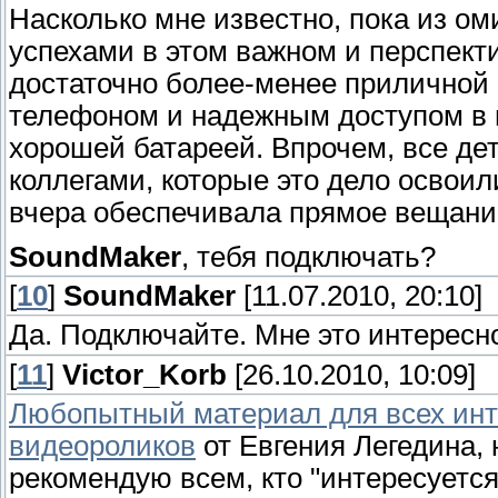
Насколько мне известно, пока из ом
успехами в этом важном и перспекти
достаточно более-менее прилично
телефоном и надежным доступом в и
хорошей батареей. Впрочем, все де
коллегами, которые это дело освоили
вчера обеспечивала прямое вещание
SoundMaker
, тебя подключать?
[
10
]
SoundMaker
[11.07.2010, 20:10]
Да. Подключайте. Мне это интересн
[
11
]
Victor_Korb
[26.10.2010, 10:09]
Любопытный материал для всех ин
видеороликов
от Евгения Легедина, 
рекомендую всем, кто "интересуется