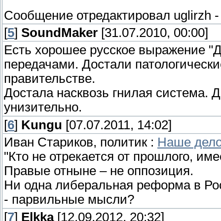
Сообщение отредактировал
uglirzh
[
5
]
SoundMaker
[31.07.2010, 00:00]
Есть хорошее русское выражение "Д
передачами. Достали патологически
правительстве.
Достала насквозь гнилая система. Д
унизительно.
[
6
]
Kungu
[07.07.2011, 14:02]
Иван Стариков, политик :
Наше дело
"Кто не отрекается от прошлого, им
Правые отныне – не оппозиция.
Ни одна либеральная реформа в Рос
- парвильные мысли?
[
7
]
Elkka
[12.09.2012, 20:32]