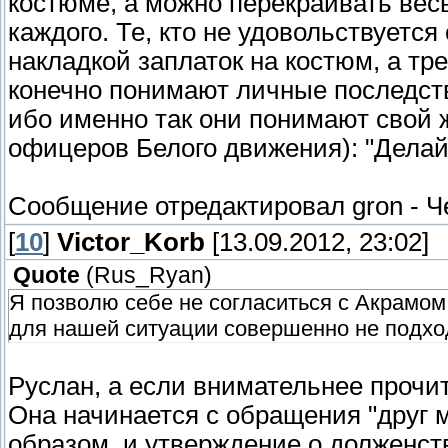
костюме, а можно перекраивать вес
каждого. Те, кто не удовольствует
накладкой заплаток на костюм, а тр
конечно понимают личные последств
ибо именно так они понимают свой 
офицеров Белого движения): "Делай 
Сообщение отредактировал
gron
-
Ч
[
10
]
Victor_Korb
[13.09.2012, 23:02]
Quote
(
Rus_Ryan
)
Я позволю себе не согласиться с Акрамом.
для нашей ситуации совершенно не подход
Руслан, а если внимательнее прочи
Она начинается с обращения "друг 
образом, и утверждение о долженств