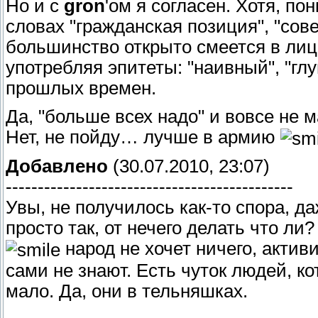
Но и с
gron
'ом я согласен. Хотя, п
словах "гражданская позиция", "совес
большинство открыто смеется в лицо,
употребляя эпитеты: "наивный", "гл
прошлых времен.
Да, "больше всех надо" и вовсе не 
Нет, не пойду… лучше в армию
Добавлено
(30.07.2010, 23:07)
---------------------------------------------
Увы, не получилось как-то спора, д
просто так, от нечего делать что л
народ не хочет ничего, активи
сами не знают. Есть чуток людей, кот
мало. Да, они в тельняшках.