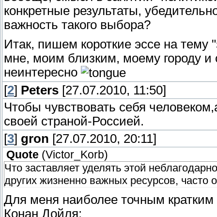
конкретные результаты, убедитель
важность такого выбора?
Итак, пишем короткие эссе на тему "
мне, моим близким, моему городу и 
неинтересно
[
2
]
Peters
[27.07.2010, 11:50]
Чтобы чувствовать себя человеком,а
своей страной-Россией.
[
3
]
gron
[27.07.2010, 20:11]
Quote
(
Victor_Korb
)
Что заставляет уделять этой неблагодарно
других жизненно важных ресурсов, часто 
Для меня наиболее точным кратким 
Конан Дойля: