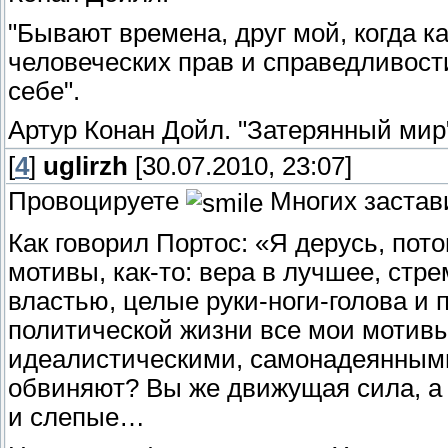
"Бывают времена, друг мой, когда к
человеческих прав и справедливост
себе".
Артур Конан Дойл. "Затерянный мир
[
4
]
uglirzh
[30.07.2010, 23:07]
Провоцируете
Многих застав
Как говорил Портос: «Я дерусь, пото
мотивы, как-то: вера в лучшее, стр
властью, целые руки-ноги-голова и
политической жизни все мои мотивы
идеалистическими, самонадеянным
обвиняют? Вы же движущая сила, а 
и слепые…