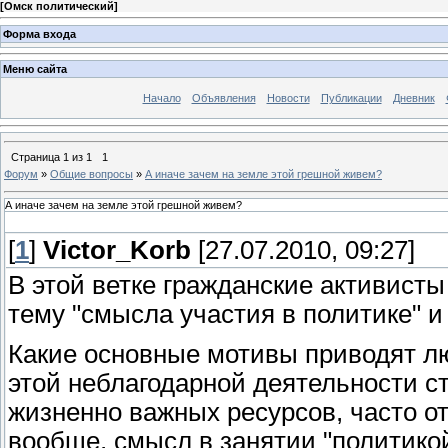
[
Омск политический
]
Форма входа
Меню сайта
Начало
Объявления
Новости
Публикации
Дневник
Страница
1
из
1
1
Форум
»
Общие вопросы
»
А иначе зачем на земле этой грешной живем?
А иначе зачем на земле этой грешной живем?
[
1
]
Victor_Korb
[27.07.2010, 09:27]
В этой ветке гражданские активист
тему "смысла участия в политике" 
Какие основные мотивы приводят лю
этой неблагодарной деятельности ст
жизненно важных ресурсов, часто о
вообще, смысл в занятии "политико