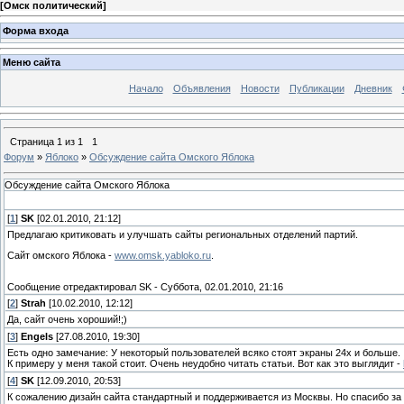
[
Омск политический
]
Форма входа
Меню сайта
Начало
Объявления
Новости
Публикации
Дневник
Страница
1
из
1
1
Форум
»
Яблоко
»
Обсуждение сайта Омского Яблока
Обсуждение сайта Омского Яблока
[
1
]
SK
[02.01.2010, 21:12]
Предлагаю критиковать и улучшать сайты региональных отделений партий.
Сайт омского Яблока -
www.omsk.yabloko.ru
.
Сообщение отредактировал
SK
-
Суббота, 02.01.2010, 21:16
[
2
]
Strah
[10.02.2010, 12:12]
Да, сайт очень хороший!;)
[
3
]
Engels
[27.08.2010, 19:30]
Есть одно замечание: У некоторый пользователей всяко стоят экраны 24х и больше.
К примеру у меня такой стоит. Очень неудобно читать статьи. Вот как это выглядит -
[
4
]
SK
[12.09.2010, 20:53]
К сожалению дизайн сайта стандартный и поддерживается из Москвы. Но спасибо за 