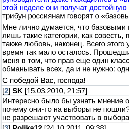
этой неделе они получат достойную
трибун россиянам говорят о «базовы
Мне лично думается, что базовыми
лишь такие категории, как совесть, 
также любовь, наконец. Всего этог
время так мало осталось. Прошедш
меня в том, что прав еще один клас
обманывать всех, да и не нужно: одн
С победой Вас, господа!
[
2
]
SK
[15.03.2010, 21:57]
Интересно было бы узнать мнение о
почему они-то на выборы не пошли? 
не разрешают участвовать в выбор
[
3
]
Polika12
[24.10.2011, 09:38]