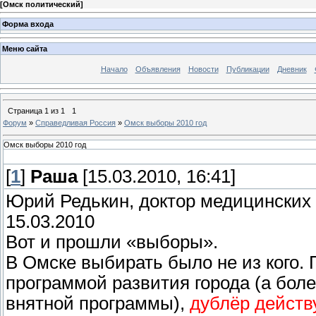
[
Омск политический
]
Форма входа
Меню сайта
Начало
Объявления
Новости
Публикации
Дневник
Страница
1
из
1
1
Форум
»
Справедливая Россия
»
Омск выборы 2010 год
Омск выборы 2010 год
[
1
]
Раша
[15.03.2010, 16:41]
Юрий Редькин, доктор медицинских 
15.03.2010
Вот и прошли «выборы».
В Омске выбирать было не из кого.
программой развития города (а боле
внятной программы),
дублёр действ