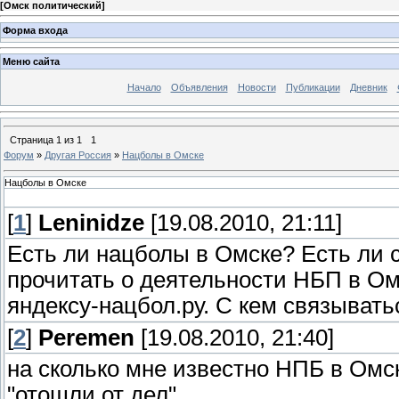
[
Омск политический
]
Форма входа
Меню сайта
Начало
Объявления
Новости
Публикации
Дневник
Страница
1
из
1
1
Форум
»
Другая Россия
»
Нацболы в Омске
Нацболы в Омске
[
1
]
Leninidze
[19.08.2010, 21:11]
Есть ли нацболы в Омске? Есть ли с
прочитать о деятельности НБП в Омс
яндексу-нацбол.ру. С кем связывать
[
2
]
Peremen
[19.08.2010, 21:40]
на сколько мне известно НПБ в Омск
"отошли от дел"