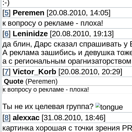
:-)
[
5
]
Peremen
[20.08.2010, 14:05]
к вопросу о рекламе - плоха!
[
6
]
Leninidze
[20.08.2010, 19:13]
да блин, Дарс сказал спрашивать у 
А реклама зашибись и девушка тоже
а с региональным орагнизаторством
[
7
]
Victor_Korb
[20.08.2010, 20:29]
Quote
(
Peremen
)
к вопросу о рекламе - плоха!
Ты не их целевая группа?
[
8
]
alexxac
[31.08.2010, 18:46]
картинка хорошая с точки зрения P