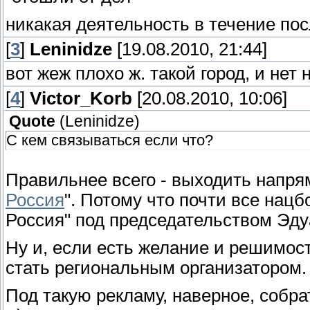
никакая деятельность в течение по
[
3
]
Leninidze
[19.08.2010, 21:44]
вот жеж плохо ж. такой город, и нет 
[
4
]
Victor_Korb
[20.08.2010, 10:06]
Quote
(
Leninidze
)
С кем связываться если что?
Правильнее всего - выходить напрям
Россия
". Потому что почти все нац
Россия" под председательством Эд
Ну и, если есть желание и решимос
стать региональным организатором.
Под такую рекламу, наверное, собра