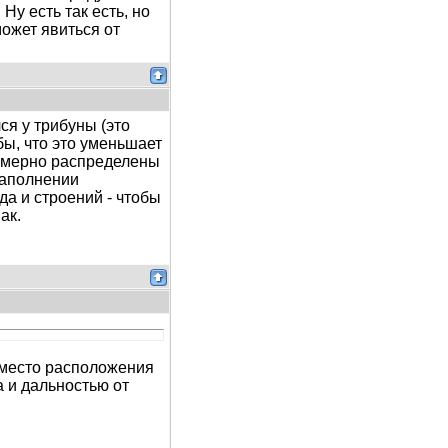
Ну есть так есть, но
может явиться от
ся у трибуны (это
 бы, что это уменьшает
номерно распределены
заполнении
а и строений - чтобы
ак.
 место расположения
а и дальностью от