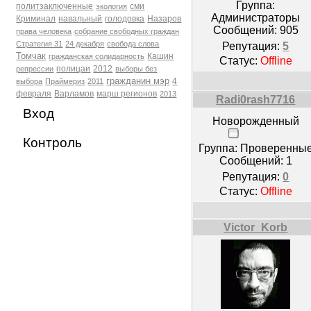
Группа:
политзаключенные
сми
экология
Администраторы
Криминал
навальный
голодовка
Назаров
Сообщений:
905
права человека
собрание свободных граждан
Стратегия 31
24 декабря
свобода слова
Репутация:
5
Томчак
Кашин
гражданская солидарность
Статус:
Offline
полицаи
2012
репрессии
выборы без
гражданин мэр
4
выбора
Праймериз
2011
февраля
Варламов
марш регионов
2013
Radi0rash7716
Вход
Новорожденный
Контроль
Группа: Проверенны
Сообщений:
1
Репутация:
0
Статус:
Offline
Victor_Korb