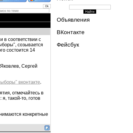
Объявления
ВКонтакте
и в соответствии с
Фейсбук
ыборы", созывается
го состоится 14
Яковлев, Сергей
 выборы" вконтакте
.
ятия, отмечайтесь в
 я, такой-то, готов
инимаются конкретные