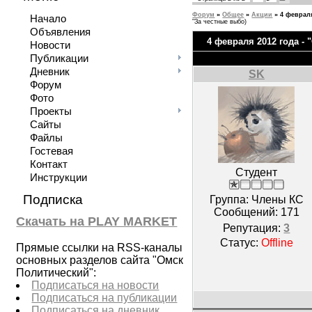
Форум
»
Общее
»
Акции
»
4 февраля
Начало
"За честные выбо)
Объявления
4 февраля 2012 года -
Новости
Публикации
Дневник
SK
Форум
Фото
Проекты
Сайты
Файлы
Гостевая
Контакт
Студент
Инструкции
Подписка
Группа: Члены КС
Сообщений:
171
Скачать на PLAY MARKET
Репутация:
3
Статус:
Offline
Прямые ссылки на RSS-каналы
основных разделов сайта "Омск
Политический":
Подписаться на новости
Подписаться на публикации
Подписаться на дневник