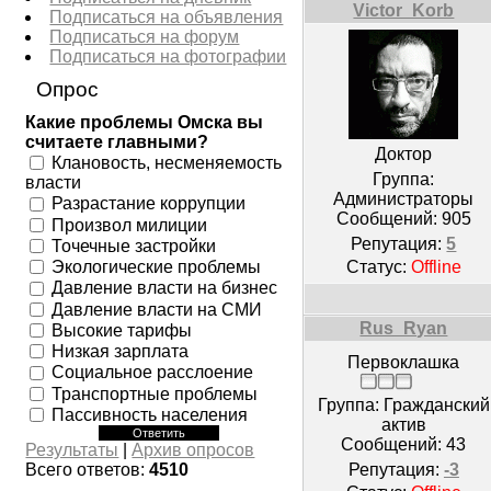
Victor_Korb
Подписаться на объявления
Подписаться на форум
Подписаться на фотографии
Опрос
Какие проблемы Омска вы
считаете главными?
Доктор
Клановость, несменяемость
Группа:
власти
Администраторы
Разрастание коррупции
Сообщений:
905
Произвол милиции
Репутация:
5
Точечные застройки
Экологические проблемы
Статус:
Offline
Давление власти на бизнес
Давление власти на СМИ
Rus_Ryan
Высокие тарифы
Низкая зарплата
Первоклашка
Социальное расслоение
Транспортные проблемы
Группа: Гражданский
Пассивность населения
актив
Сообщений:
43
Результаты
|
Архив опросов
Репутация:
-3
Всего ответов:
4510