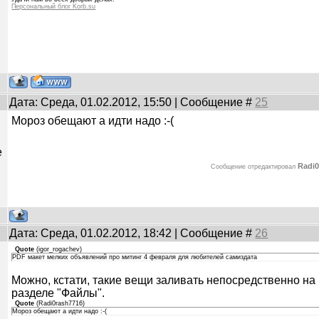
Персональный блог Korb.su
Дата: Среда, 01.02.2012, 15:50 | Сообщение #
25
Мороз обещают а идти надо :-(
е
Radi
Сообщение отредактировал
Дата: Среда, 01.02.2012, 18:42 | Сообщение #
26
Quote
(
igor_rogachev
)
PDF макет мелких объявлений про митинг 4 февраля для любителей самиздата
Можно, кстати, такие вещи заливать непосредственно на 
разделе "Файлы".
Quote
(
Radi0rash7716
)
Мороз обещают а идти надо :-(