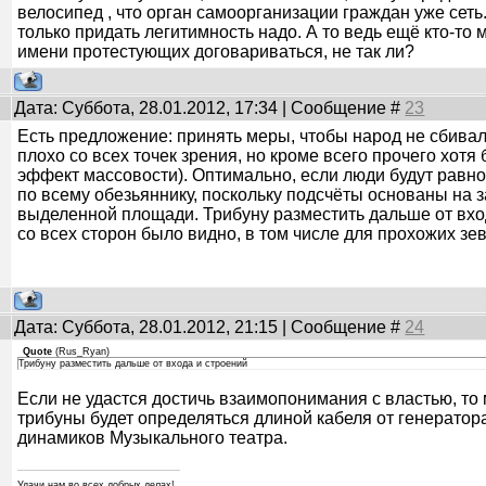
велосипед , что орган самоорганизации граждан уже сеть. 
только придать легитимность надо. А то ведь ещё кто-то 
имени протестующих договариваться, не так ли?
Дата: Суббота, 28.01.2012, 17:34 | Сообщение #
23
Есть предложение: принять меры, чтобы народ не сбивал
плохо со всех точек зрения, но кроме всего прочего хотя
эффект массовости). Оптимально, если люди будут рав
по всему обезьяннику, поскольку подсчёты основаны на 
выделенной площади. Трибуну разместить дальше от вход
со всех сторон было видно, в том числе для прохожих зев
Дата: Суббота, 28.01.2012, 21:15 | Сообщение #
24
Quote
(
Rus_Ryan
)
Трибуну разместить дальше от входа и строений
Если не удастся достичь взаимопонимания с властью, то
трибуны будет определяться длиной кабеля от генератор
динамиков Музыкального театра.
Удачи нам во всех добрых делах!