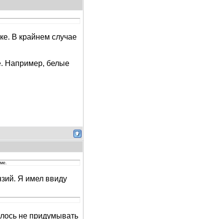
ке. В крайнем случае
е. Например, белые
еме.
зий. Я имел ввиду
галось не придумывать