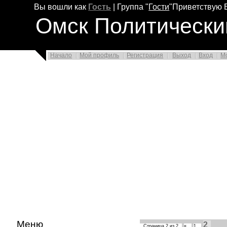
Вы вошли как
Гость
|
Группа
"
Гости
"
Приветствую 
Омск Политически
Начало
Мой профиль
Регистрация
Выход
Вход
М
Меню
2
Страница
2
из
2
«
1