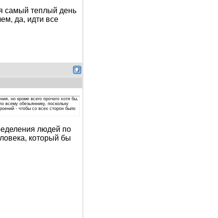
ся самый теплый день
ем, да, идти все
ния, но кроме всего прочего хотя бы,
о всему обезьяннику, поскольку
роений - чтобы со всех сторон было
ределения людей по
ловека, который бы