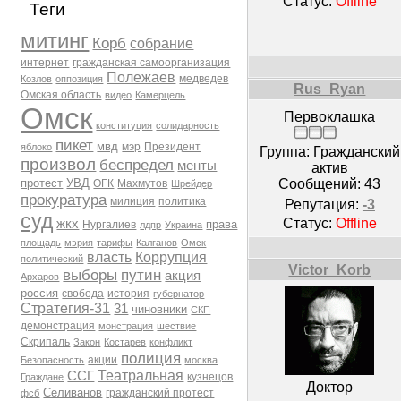
Статус:
Offline
Теги
митинг
Корб
собрание
интернет
гражданская самоорганизация
Полежаев
медведев
Козлов
оппозиция
Rus_Ryan
Омская область
видео
Камерцель
Омск
Первоклашка
конституция
солидарность
пикет
мвд
мэр
Президент
яблоко
Группа: Гражданский
произвол
беспредел
менты
актив
Сообщений:
43
протест
УВД
ОГК
Махмутов
Шрейдер
прокуратура
милиция
политика
Репутация:
-3
суд
Статус:
Offline
жкх
права
Нургалиев
лдпр
Украина
площадь
мэрия
тарифы
Калганов
Омск
власть
Коррупция
политический
Victor_Korb
выборы
путин
акция
Архаров
россия
свобода
история
губернатор
Стратегия-31
31
чиновники
СКП
демонстрация
монстрация
шествие
Скрипаль
Закон
Костарев
конфликт
полиция
акции
Безопасность
москва
Театральная
ССГ
кузнецов
Граждане
Доктор
Селиванов
гражданский протест
фсб