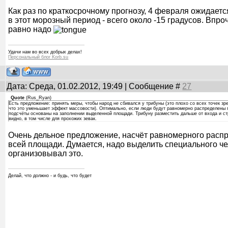
Как раз по краткосрочному прогнозу, 4 февраля ожидает
в этот морозный период - всего около -15 градусов. Впроч
равно надо
Удачи нам во всех добрых делах!
Персональный блог Korb.su
Дата: Среда, 01.02.2012, 19:49 | Сообщение #
27
Quote
(
Rus_Ryan
)
Есть предложение: принять меры, чтобы народ не сбивался у трибуны (это плохо со всех точек зре
что это уменьшает эффект массовости). Оптимально, если люди будут равномерно распределены п
подсчёты основаны на заполнении выделенной площади. Трибуну разместить дальше от входа и ст
видно, в том числе для прохожих зевак.
Очень дельное предложение, насчёт равномерного расп
всей площади. Думается, надо выделить специального че
организовывал это.
Делай, что должно - и будь, что будет