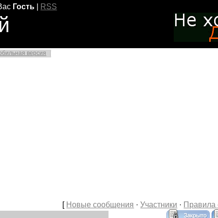
Вас
Гость
|
RSS
й
обильная версия
[
Новые сообщения
·
Участники
·
Правила