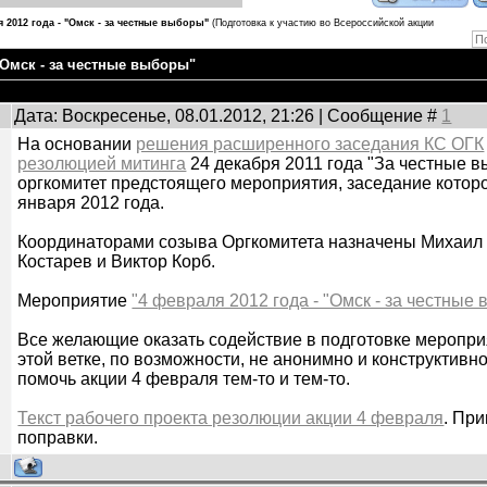
 2012 года - "Омск - за честные выборы"
(Подготовка к участию во Всероссийской акции
 "Омск - за честные выборы"
Дата: Воскресенье, 08.01.2012, 21:26 | Сообщение #
1
На основании
решения расширенного заседания КС ОГК
резолюцией митинга
24 декабря 2011 года "За честные в
оргкомитет предстоящего мероприятия, заседание которо
января 2012 года.
Координаторами созыва Оргкомитета назначены Михаил 
Костарев и Виктор Корб.
Мероприятие
"4 февраля 2012 года - "Омск - за честные
Все желающие оказать содействие в подготовке меропри
этой ветке, по возможности, не анонимно и конструктивно:
помочь акции 4 февраля тем-то и тем-то.
Текст рабочего проекта резолюции акции 4 февраля
. Пр
поправки.