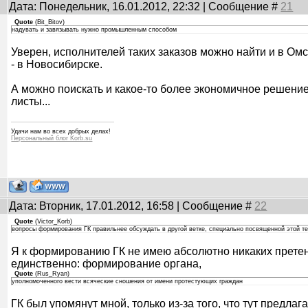
Дата: Понедельник, 16.01.2012, 22:32 | Сообщение #
21
Quote
(
Bit_Bitov
)
надувать и завязывать нужно промышленным способом
Уверен, исполнителей таких заказов можно найти и в Омс
- в Новосибирске.
А можно поискать и какое-то более экономичное решени
листы...
Удачи нам во всех добрых делах!
Персональный блог Korb.su
Дата: Вторник, 17.01.2012, 16:58 | Сообщение #
22
Quote
(
Victor_Korb
)
вопросы формирования ГК правильнее обсуждать в другой ветке, специально посвященной этой т
Я к формированию ГК не имею абсолютно никаких претен
единственно: формирование органа,
Quote
(
Rus_Ryan
)
уполномоченного вести всяческие сношения от имени протестующих граждан
ГК был упомянут мной, только из-за того, что тут предла