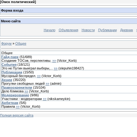
[
Омск политический
]
Форма входа
Меню сайта
Начало
Объявления
Новости
Публикации
Дневник
Форум
»
Общее
Общее
Гайд-парк
(
51
/
689
)
Создание ТОСов, перспективы.
»»
(
Victor_Korb
)
События
(
18
/
121
)
Это не Путин выиграл выборы,...
»»
(
slepuhin198427
)
Публикации
(
15
/
50
)
Мусорный беспредел.
»»
(
Victor_Korb
)
Акции
(
35
/
220
)
Прогулки свободных людей
»»
(
admin
)
Правоохренители
(
15
/
104
)
Дело Климова
»»
(
Victor_Korb
)
Модерирование
(
9
/
86
)
Участники - модераторам
»»
(
nikskameykin
)
Арбитраж
(
5
/
6
)
Правила
»»
(
Victor_Korb
)
Полная версия сайта