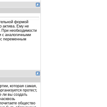
ятельной формой
 актива. Ему не
я. При необходимости
зи с аналогичными
я с переменным
тии, которая самая,
рганизуется протест,
 ли вы создать
насквозь
почитаете общество