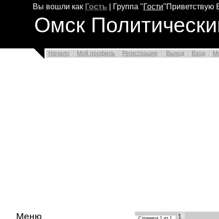
Вы вошли как
Гость
|
Группа
"
Гости
"
Приветствую 
Омск Политически
Начало
Мой профиль
Регистрация
Выход
Вход
М
Меню
1
Страница
1
из
1