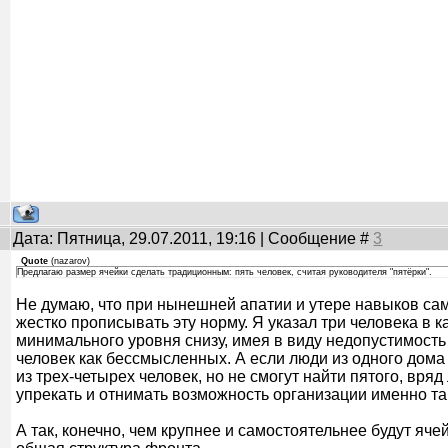
Дата: Пятница, 29.07.2011, 19:16 | Сообщение #
3
Quote
(
nazarov
)
Предлагаю размер ячейки сделать традиционным: пять человек, считая руководителя "пятёрки".
Не думаю, что при нынешней апатии и утере навыков са
жестко прописывать эту норму. Я указал три человека в к
минимального уровня снизу, имея в виду недопустимость 
человек как бессмысленных. А если люди из одного дом
из трех-четырех человек, но не смогут найти пятого, вряд 
упрекать и отнимать возможность организации именно та
А так, конечно, чем крупнее и самостоятельнее будут яче