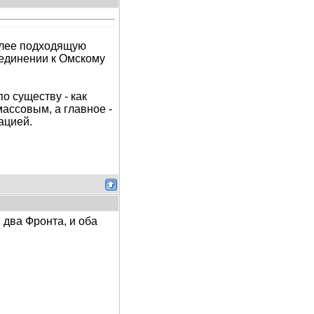
более подходящую
оединении к Омскому
о существу - как
ассовым, а главное -
ацией.
 два Фронта, и оба