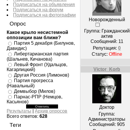
Подписаться на объявления
Подписаться на форум
Подписаться на фотографии
Новорожденный
Опрос
Группа: Гражданский
Какое крыло несистемной
актив
оппозиции вам ближе?
Сообщений:
11
Партия 5 декабря (Билунов,
Репутация:
0
Давидис)
Либертарианская партия
Статус:
Offline
(Шальнев, Кичанова)
Левый Фронт (Удальцов,
Victor_Korb
Кагарлицкий)
Другая Россия (Лимонов)
Партия прогресса
(Навальный)
Демвыбор (Милов)
Парнас-РПР (Немцов,
Касьянов)
Доктор
Результаты
|
Архив опросов
Группа:
Всего ответов:
628
Администраторы
Сообщений:
905
Теги