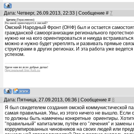
Дата: Четверг, 26.09.2013, 22:33 | Сообщение #
7
Цитата
(
Герасименко
)
На какой ориентируется омский?
Омский Народный Фронт (ОНФ) был и остается самосто
гражданской самоорганизации регионального протестного
нужно ни на кого ориентироваться и никуда встраиватьс
можно и нужно будет укреплять и развивать прямые свя
структурами в других регионах. И эта работа уже ведетс
успехом.
Удачи нам во всех добрых делах!
Персональный блог Korb.su
Дата: Пятница, 27.09.2013, 06:36 | Сообщение #
8
Я был свидетелем создания омской коммунистической пар
самая правильная. Увы, из этого ничего не вышло. Если о
то должны быть намечены конкретные ориентиры. Хотите
"правильный" капитализм, путём его "лечения" и замены 
коррумпированных чиновников на своих людей или пред