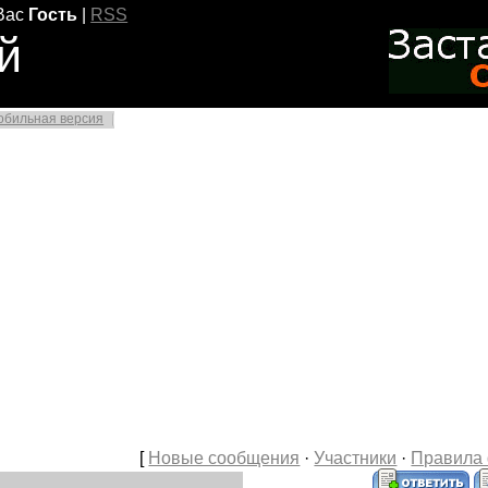
Вас
Гость
|
RSS
й
обильная версия
[
Новые сообщения
·
Участники
·
Правила