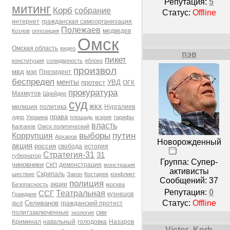
Репутация:
5
митинг
Корб
собрание
Статус:
Offline
интернет
гражданская самоорганизация
Полежаев
медведев
Козлов
оппозиция
Омск
Омская область
видео
пэв
пикет
конституция
солидарность
яблоко
произвол
мвд
мэр
Президент
беспредел
менты
протест
УВД
ОГК
прокуратура
Махмутов
Шрейдер
суд
жкх
милиция
политика
Нургалиев
права
лдпр
Украина
площадь
мэрия
тарифы
власть
Калганов
Омск политический
выборы
путин
Коррупция
Архаров
Новорожденный
акция
россия
свобода
история
Стратегия-31
31
губернатор
Группа: Супер-
чиновники
демонстрация
СКП
монстрация
активисты
Скрипаль
шествие
Закон
Костарев
конфликт
Сообщений:
37
полиция
акции
Безопасность
москва
Репутация:
0
Театральная
ССГ
кузнецов
Граждане
Статус:
Offline
Селиванов
гражданский протест
фсб
политзаключенные
сми
экология
Криминал
навальный
голодовка
Назаров
Victor_Korb