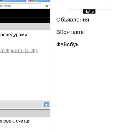
Объявления
ВКонтакте
 процедурами
Фейсбук
го Фронта (ОНФ).
ловек, считая