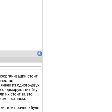
моорганизации стоит
ачестве
ячеек из одного-двух
а сформируют ячейку
ли их стоит за это
ким составом.
йки, тем прочнее будет