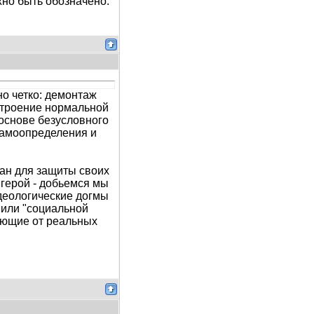
но быть обозначено.
о четко: демонтаж
строение нормальной
основе безусловного
самоопределения и
ан для защиты своих
и герой - добьемся мы
деологические догмы
 или "социальной
ающие от реальных