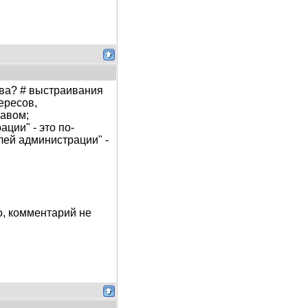
ова? # выстраивания
ересов,
авом;
ции" - это по-
елей администрации" -
о, комментарий не