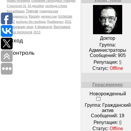
права человека
собрание свободных граждан
Стратегия 31
24 декабря
свобода слова
Томчак
Бухарбаева
гражданская
Кашин
полицаи
солидарность
репрессии
2012
выборы без выбора
Праймериз
2011
гражданин мэр
4 февраля
Варламов
марш регионов
2013
Доктор
Вход
Группа:
Администраторы
Контроль
Сообщений:
905
Репутация:
5
Статус:
Offline
Герасименко
Новорожденный
Группа: Гражданский
актив
Сообщений:
19
Репутация:
0
Статус:
Offline