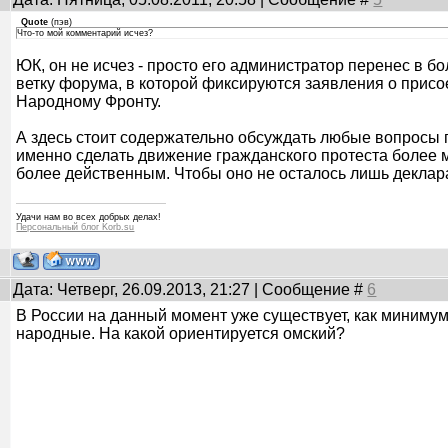
Quote
(
пэв
)
Что-то мой комментарий исчез?
ЮК, он не исчез - просто его администратор перенес в 
ветку форума, в которой фиксируются заявления о прис
Народному Фронту.
А здесь стоит содержательно обсуждать любые вопросы п
именно сделать движение гражданского протеста более м
более действенным. Чтобы оно не осталось лишь деклар
Удачи нам во всех добрых делах!
Персональный блог Korb.su
Дата: Четверг, 26.09.2013, 21:27 | Сообщение #
6
В России на данный момент уже существует, как минимум
народные. На какой ориентируется омский?