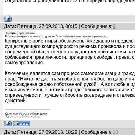
социальной справедливости? Это в первую очередь долж
Дата: Пятница, 27.09.2013, 08:15 | Сообщение #
9
Цитата
(
Герасименко
)
Если организуется протест, то должны быть намечены конкретные ориентиры.
Конкретные ориентиры обозначены уже давно и предельн
существующего компрадорского режима произвола и по
современной общественно-государственной системы на 
соблюдения прав личности, принципов свободы, права, 
самоуправления.
Ключевым является сам процесс самоорганизации гражд
прав. "Никто не даст нам избавленья: ни бог, ни царь и н
освобожденья своею собственной рукой!" А вот любые и
и манипулятивные штампы вроде "плохого капитализма"
справедливости" лучше отбросить как вредные и отвлек
действий.
Удачи нам во всех добрых делах!
Персональный блог Korb.su
Дата: Пятница, 27.09.2013, 18:29 | Сообщение #
10