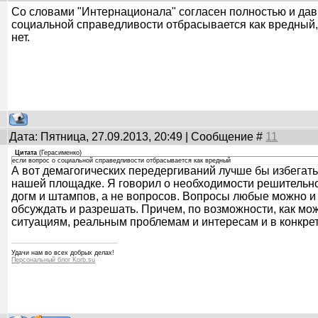
Со словами "Интернационала" согласен полностью и давн
социальной справедливости отбрасывается как вредный,
нет.
Дата: Пятница, 27.09.2013, 20:49 | Сообщение #
11
Цитата
(
Герасименко
)
если вопрос о социальной справедливости отбрасывается как вредный
А вот демагогических передергиваний лучше бы избегать 
нашей площадке. Я говорил о необходимости решительн
догм и штампов, а не вопросов. Вопросы любые можно и 
обсуждать и разрешать. Причем, по возможности, как мо
ситуациям, реальным проблемам и интересам и в конкре
Удачи нам во всех добрых делах!
Персональный блог Korb.su