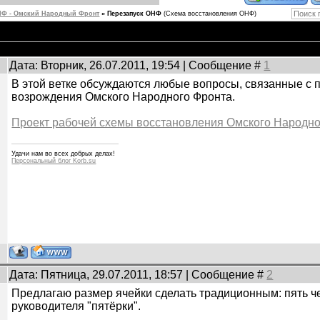
Ф - Омский Народный Фронт
»
Перезапуск ОНФ
(Схема восстановления ОНФ)
Дата: Вторник, 26.07.2011, 19:54 | Сообщение #
1
В этой ветке обсуждаются любые вопросы, связанные с
возрождения Омского Народного Фронта.
Проект рабочей схемы восстановления Омского Народно
Удачи нам во всех добрых делах!
Персональный блог Korb.su
Дата: Пятница, 29.07.2011, 18:57 | Сообщение #
2
Предлагаю размер ячейки сделать традиционным: пять че
руководителя "пятёрки".