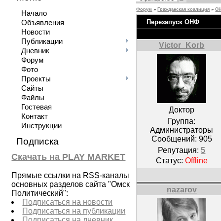
Форум
»
Гражданская коалиция
»
ОН
Начало
Перезапуск ОНФ
Объявления
Новости
Публикации
Victor_Korb
Дневник
Форум
Фото
Проекты
Сайты
Файлы
Гостевая
Доктор
Контакт
Группа:
Инструкции
Администраторы
Сообщений:
905
Подписка
Репутация:
5
Скачать на PLAY MARKET
Статус:
Offline
Прямые ссылки на RSS-каналы
основных разделов сайта "Омск
nazarov
Политический":
Подписаться на новости
Подписаться на публикации
Подписаться на дневник