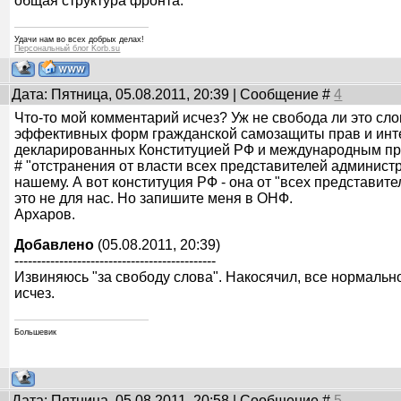
общая структура фронта.
Удачи нам во всех добрых делах!
Персональный блог Korb.su
Дата: Пятница, 05.08.2011, 20:39 | Сообщение #
4
Что-то мой комментарий исчез? Уж не свобода ли это сл
эффективных форм гражданской самозащиты прав и инт
декларированных Конституцией РФ и международным пр
# "отстранения от власти всех представителей администра
нашему. А вот конституция РФ - она от "всех представит
это не для нас. Но запишите меня в ОНФ.
Архаров.
Добавлено
(05.08.2011, 20:39)
---------------------------------------------
Извиняюсь "за свободу слова". Накосячил, все нормальн
исчез.
Большевик
Дата: Пятница, 05.08.2011, 20:58 | Сообщение #
5