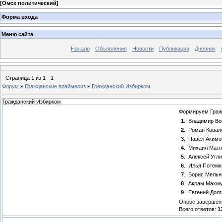
[
Омск политический
]
Форма входа
Меню сайта
Начало
Объявления
Новости
Публикации
Дневник
Страница
1
из
1
1
Форум
»
Гражданские праймериз
»
Гражданский Избирком
Гражданский Избирком
Формируем Граж
1
.
Владимир Во
2
.
Роман Ковал
3
.
Павел Акимо
4
.
Михаил Магл
5
.
Алексей Угл
6
.
Илья Потемк
7
.
Борис Мельн
8
.
Акрам Махм
9
.
Евгений Дол
Опрос завершён 
Всего ответов:
1