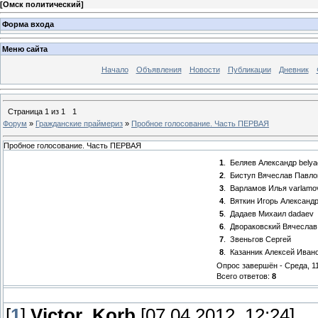
[
Омск политический
]
Форма входа
Меню сайта
Начало
Объявления
Новости
Публикации
Дневник
Страница
1
из
1
1
Форум
»
Гражданские праймериз
»
Пробное голосование. Часть ПЕРВАЯ
Пробное голосование. Часть ПЕРВАЯ
1
.
Беляев Александр belyae
2
.
Биступ Вячеслав Павло
3
.
Варламов Илья varlamo
4
.
Вяткин Игорь Александ
5
.
Дадаев Михаил dadaev
6
.
Двораковский Вячеслав
7
.
Звеньгов Сергей
8
.
Казанник Алексей Иван
Опрос завершён - Среда, 11
Всего ответов:
8
[
1
]
Victor_Korb
[07.04.2012, 12:24]