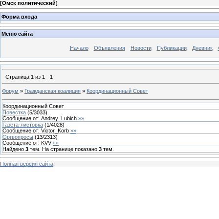
[
Омск политический
]
Форма входа
Меню сайта
Начало
Объявления
Новости
Публикации
Дневник
Страница
1
из
1
1
Форум
»
Гражданская коалиция
»
Координационный Совет
Координационный Совет
Повестка
(
5
/
3033
)
Сообщение от:
Andrey_Lubich
»»
Газета-листовка
(
1
/
4028
)
Сообщение от:
Victor_Korb
»»
Оргвопросы
(
13
/
2313
)
Сообщение от:
KVV
»»
Найдено
3
тем. На странице показано
3
тем.
Полная версия сайта