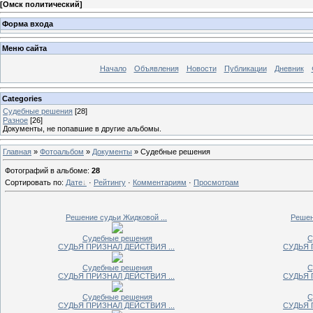
[
Омск политический
]
Форма входа
Меню сайта
Начало
Объявления
Новости
Публикации
Дневник
Categories
Судебные решения
[28]
Разное
[26]
Документы, не попавшие в другие альбомы.
Главная
»
Фотоальбом
»
Документы
» Судебные решения
Фотографий в альбоме
:
28
Сортировать по
:
Дате
·
Рейтингу
·
Комментариям
·
Просмотрам
Решение судьи Жидковой ...
Решен
Судебные решения
С
СУДЬЯ ПРИЗНАЛ ДЕЙСТВИЯ ...
СУДЬЯ 
Судебные решения
С
СУДЬЯ ПРИЗНАЛ ДЕЙСТВИЯ ...
СУДЬЯ 
Судебные решения
С
СУДЬЯ ПРИЗНАЛ ДЕЙСТВИЯ ...
СУДЬЯ 