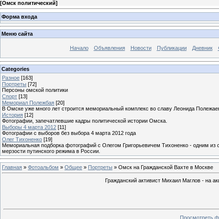
[
Омск политический
]
Форма входа
Меню сайта
Начало
Объявления
Новости
Публикации
Дневник
Categories
Разное
[163]
Портреты
[72]
Персоны омской политики
Спорт
[13]
Мемориал Полежбая
[20]
В Омске уже много лет строится мемориальный комплекс во славу Леонида Полежае
История
[12]
Фотографии, запечатлевшие кадры политической истории Омска.
Выборы 4 марта 2012
[11]
Фотографии с выборов без выбора 4 марта 2012 года
Олег Тихоненко
[19]
Мемориальная подборка фотографий с Олегом Григорьевичем Тихоненко - одним из с
мерзости путинского режима в России.
Главная
»
Фотоальбом
»
Общее
»
Портреты
» Омск на Гражданской Вахте в Москве
Гражданский активист Михаил Маглов - на а
Просмотреть ф