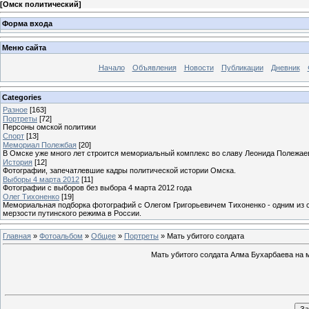
[
Омск политический
]
Форма входа
Меню сайта
Начало
Объявления
Новости
Публикации
Дневник
Categories
Разное
[163]
Портреты
[72]
Персоны омской политики
Спорт
[13]
Мемориал Полежбая
[20]
В Омске уже много лет строится мемориальный комплекс во славу Леонида Полежае
История
[12]
Фотографии, запечатлевшие кадры политической истории Омска.
Выборы 4 марта 2012
[11]
Фотографии с выборов без выбора 4 марта 2012 года
Олег Тихоненко
[19]
Мемориальная подборка фотографий с Олегом Григорьевичем Тихоненко - одним из с
мерзости путинского режима в России.
Главная
»
Фотоальбом
»
Общее
»
Портреты
» Мать убитого солдата
Мать убитого солдата Алма Бухарбаева на 