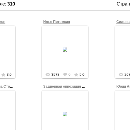
ле
:
310
Стра
ков
Илья Потемкин
Сильны
2
15.09.2012
анный
Акти
Яблока"
Ведущий митинга 15
"Страт
ков 15
сентября 2012 года на
на Со
ода на
Театральной площади
Гражда
лощади
Омска.
площ
м...
Victor_Korb
orb
3.0
3578
0
5.0
26
Олег Тихоненко на Стратегии-31
Задверная оппозиция Омска
Юрий А
2
30.08.2012
о на
Гражданские
Один
одных
активисты, которым не
та 2012
хватило сидячих мест
общ
ах
на встрече с
со
 Омск.
депутатом Ильей
пути
ощадь.
Пономаревым во время
лидер 
круглого сто...
эт