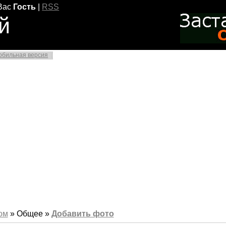
Вас
Гость
|
RSS
й
обильная версия
ом
» Общее »
Добавить фото