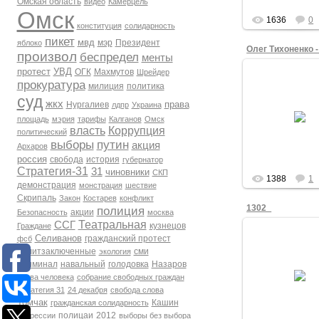
Омская область
видео
Камерцель
Омск
1636
0
конституция
солидарность
пикет
мвд
мэр
Президент
яблоко
произвол
беспредел
менты
протест
УВД
ОГК
Махмутов
Шрейдер
прокуратура
милиция
политика
05.03.201
суд
5 марта 2012 
жкх
права
Нургалиев
лдпр
Украина
Омск. Театра
площадь
мэрия
тарифы
Калганов
Омск
Площадь. Мити
власть
Коррупция
политический
честные выбо
выборы
путин
акция
Архаров
gron
россия
свобода
история
губернатор
Стратегия-31
31
чиновники
СКП
1388
1
демонстрация
монстрация
шествие
Скрипаль
Закон
Костарев
конфликт
1302_
полиция
акции
Безопасность
москва
Театральная
ССГ
кузнецов
Граждане
Селиванов
гражданский протест
фсб
политзаключенные
сми
экология
Криминал
навальный
голодовка
Назаров
03.03.201
права человека
собрание свободных граждан
Victor_K
Стратегия 31
24 декабря
свобода слова
Томчак
Кашин
гражданская солидарность
полицаи
2012
репрессии
выборы без выбора