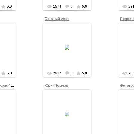
5.0
1574
0
5.0
28
Богатый улов
После 
04.12.2011
Татьяна Ильина
1
реализовала "вариант
ной
Илларионова": оторвала
На ф
и
корешки от всех
«Спра
бюллетеней и сохранила
их как знак активно...
Victor_Korb
5.0
2927
0
5.0
23
Засекреченный офис "Правого дела"
Юрий Томчак
Фотогр
1
15.11.2011
ницкая
Митро
 указан
Юрий Томчак
Тар
ПД
Фонд
u