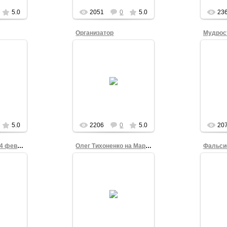
e_n_z
5.0
2051
0
5.0
23
Организатор
Мудрос
08.02.2012
2
Один из основных
Пер
, лидер
организаторов шествия
Омско
ке, во
и митинга "Омск - за
Алек
ск - за
честные выборы!" 4
моло
ы!" 4
февраля 2012 года,
лидер
года.
секретарь КС Омской...
на три
admin
5.0
2206
0
5.0
20
Карта протестов 4 февраля
Олег Тихоненко на Марше Миллионов
04.02.2012
2
4 февраля 2012 года.
ка
Фальс
Омск. Театральная
" об
Площадь. Шествие и
и
митинг "Нет
ций в
Голо
нечестным выборам".
ре.
наруше
Олег Григорьевич ...
gron