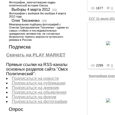
gron
Фотографии, запечатлевшие кадры
политической истории Омска.
1677
0
Выборы 4 марта 2012
[11]
Фотографии с выборов без выбора 4 марта
2012 года
Олег Тихоненко
[19]
Мемориальная подборка фотографий с
Олегом Григорьевичем Тихоненко - одним из
01.08.201
самых стойких и последовательных
гражданских активистов, не согласных
Активист гражд
безропотно терпеть мерзости путинского
движения в Омске
режима в России.
года Олег Григо
Тихоненко почти
Подписка
участвует с пл
собс...
Скачать на PLAY MARKET
admin
Прямые ссылки на RSS-каналы
2289
0
основных разделов сайта "Омск
Политический":
Надгробная пли
Подписаться на новости
Подписаться на публикации
01.07.201
Подписаться на дневник
Одна из глав
Подписаться на объявления
мемориальных п
Подписаться на форум
одном из люб
"строек века
Подписаться на фотографии
поддержанных Л
Полежаевым, на
Опрос
в уж...