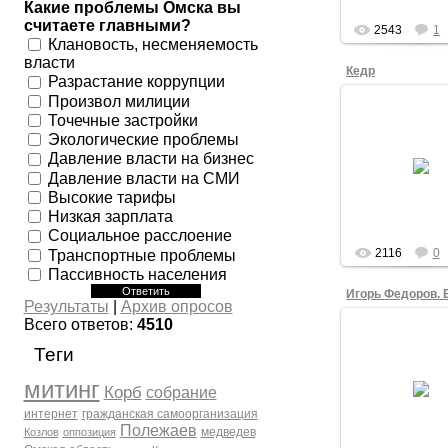
Какие проблемы Омска вы
admin
считаете главными?
2543
1
Клановость, несменяемость
власти
Кедр
Разрастание коррупции
Произвол милиции
Точечные застройки
Экологические проблемы
Давление власти на бизнес
08.06.201
Давление власти на СМИ
Высокие тарифы
Низкая зарплата
Социальное расслоение
2116
0
Транспортные проблемы
Пассивность населения
Игорь Федоров. 
Результаты
|
Архив опросов
Всего ответов:
4510
Теги
22.04.201
митинг
Фёдоров -
Корб
собрание
тоже наш кан
интернет
гражданская самоорганизация
Victor_K
Полежаев
медведев
Козлов
оппозиция