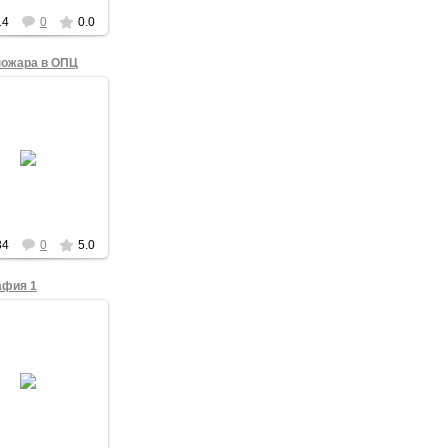
14
0
0.0
пожара в ОПЦ
24.11.2011
ото омский офис
ведливой России»
Kungu
34
0
5.0
афия 1
14.11.2011
полит Омский и
ский Владимир
Фонд