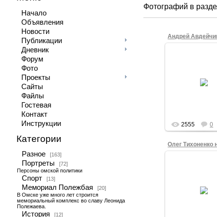
Фотографий в разде
Начало
Объявления
Новости
Андрей Авдейчи
Публикации
Дневник
15.09.201
Форум
Недавно избр
Фото
лидер омского "
Проекты
Андрей Авдейчи
Сайты
сентября 2012 г
Театральной п
Файлы
Омска во вре
Гостевая
Victor_K
Контакт
Инструкции
2555
0
Категории
Разное
[163]
Портреты
31.08.201
[72]
Персоны омской политики
Олег Тихоненк
Спорт
[13]
Собрании Своб
Мемориал Полежбая
граждан 31 авгус
[20]
года в рамк
В Омске уже много лет строится
мемориальный комплекс во славу Леонида
Стратегии-31.
Полежаева.
Театральная Пл
История
[12]