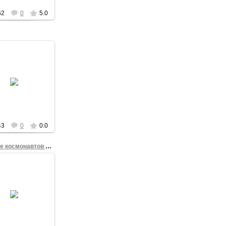
62
0
5.0
03.03.2012
Victor_Korb
43
0
0.0
В отряде космонавтов недобор!
24.02.2012
аром (или «не
аром»? Какая
смысленность
лась!) Роскосмос
чил Полежаеву
ю ведомственную
награду Ф...