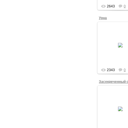
2643
0
Урна
06.12.201
Урна суверен
демократи
admin
2343
0
24.11.201
Москва, ул.Мяс
д.16. Этот адрес
на сайте 
Kung