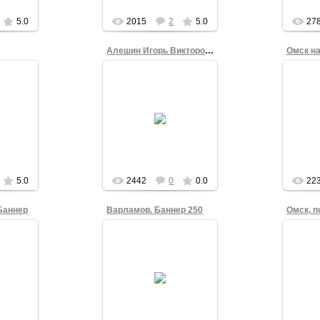
ITV
5.0
2015
2
5.0
27
Алешин Игорь Викторович
13.05.2012
Гражд
Миха
2
Заместитель министра
акци
внутренних дел рф
вах
Фонд
Свобод
5.0
2442
0
0.0
22
Баннер
Варламов. Баннер 250
2
22.04.2012
Подпишите всю семью
Омск,
дидат
За Варламова Илью!
за
orb
Victor_Korb