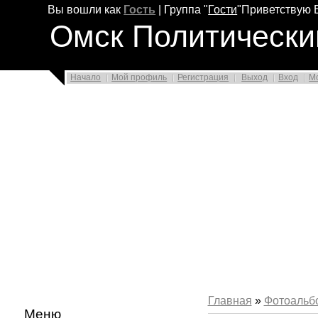
Вы вошли как
Гость
|
Группа
"
Гости
"
Приветствую 
Омск Политически
Начало
Мой профиль
Регистрация
Выход
Вход
М
Главная
»
Фотоальб
Меню