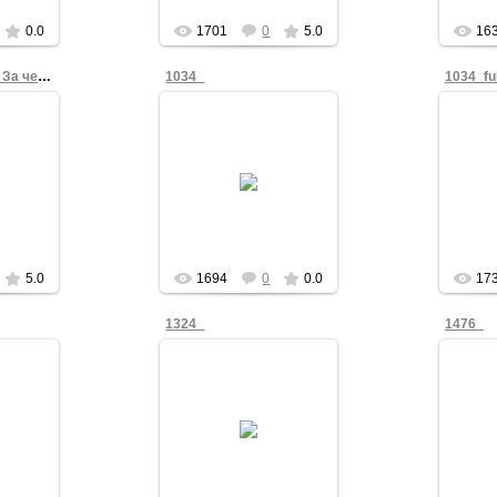
0.0
1701
0
5.0
16
Олег Тихоненко - За честные выборы
1034_
1034_ful
2
года.
03.03.2012
льная
нг "За
Victor_Korb
ры".
5.0
1694
0
0.0
17
1324_
1476_
2
03.03.2012
orb
Victor_Korb