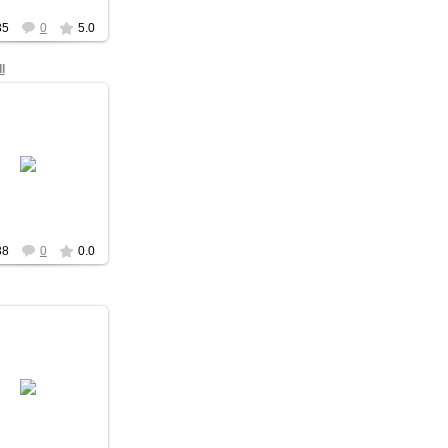
35
0
5.0
l
03.03.2012
Victor_Korb
38
0
0.0
03.03.2012
Victor_Korb