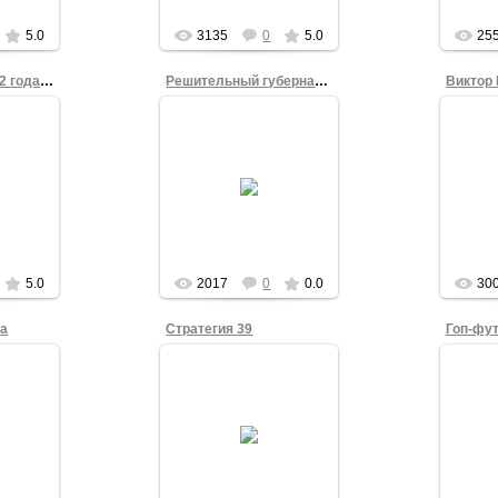
5.0
3135
0
5.0
25
ССГ 31 июля 2012 года. Активист
Решительный губернатор
2
20.07.2012
Июнь
анского
В Центре изучения
Испра
 с 1988
истории Гражданской
дип
рьевич
войны (Иртышская
про
 всегда
набережная, 9) не
акатами
помянуть омского
Рект
благодетеля не могли.
e_n_z
5.0
2017
0
0.0
30
та
Стратегия 39
2
18.06.2012
ных
В такие футболки были
В так
лит на
наряжены гопники,
нар
имых
выведенные 31 июля
выве
",
2010 года на
еонидом
Театральную площадь
Театр
ходится
"глушить" Собрание
"глу
Свобод...