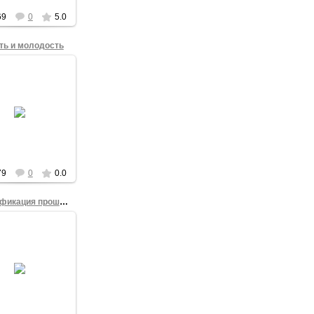
e_n_z
69
0
5.0
ть и молодость
08.02.2012
вый секретарь
го обкома КПРФ
сандр Кравец и
дой гражданский
 Михаил Яковлев
буне митинга "...
admin
79
0
0.0
Фальсификация прошла нормально
10.12.2011
ификация прошла
нормально.
сований в ходе
ний не замечено.
Victor_Korb