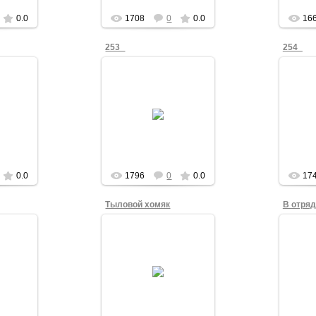
0.0
1708
0
0.0
16
253_
254_
2
03.03.2012
orb
Victor_Korb
0.0
1796
0
0.0
17
Тыловой хомяк
24.02.2012
Кто глазастый,
Нед
посмотрите при случае
д
2
на памятник
дву
труженикам тыла
получи
orb
повнимательнее:
вру
может, там среди
высшу
персонажей многофиг...