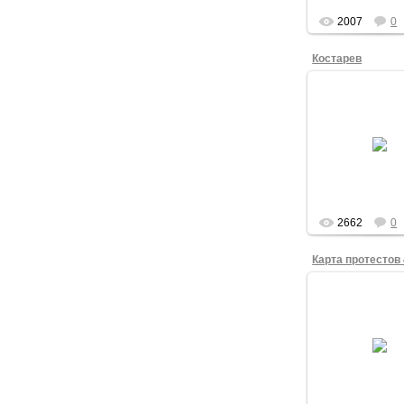
2007
0
Костарев
08.02.201
Сергей Костарев
"Яблока" в Омс
время акции "Ом
честные выбор
февраля 2012 
admin
2662
0
06.02.201
Инфографи
"Коммерсанта
активност
протестных ак
России и ми
admin