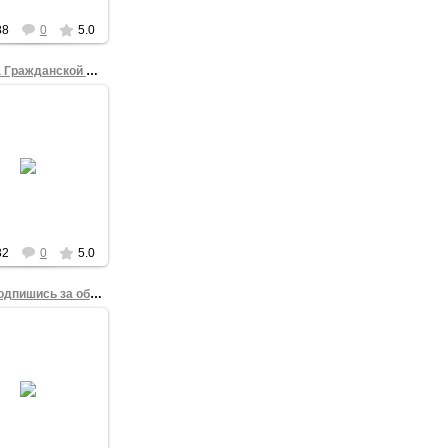
ITV
88
0
5.0
Омск на Гражданской Вахте в Москве
10.05.2012
анский активист
ил Маглов - на
и "Гражданская
та на Площади
ы" #ОккупайАбай.
admin
32
0
5.0
Омск, подпишись за обновление!
22.04.2012
 поставь подпись
 нового мэра!
admin