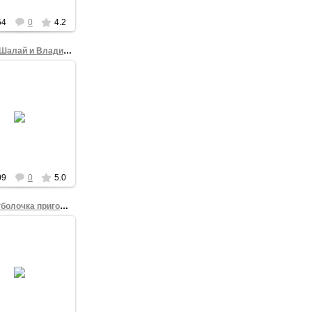
54
0
4.2
Виктор Шалай и Владимир Исправников
09.07.2012
 2012. Владимир
вников получает
лом почетного
фессора ОмГТУ.
ор ОмГТУ Шалай
В.В. вруч...
ITV
09
0
5.0
Гоп-футболочка пригодилась сходить на выборы
18.06.2012
ие футболки были
яжены гопники,
денные 31 июля
2010 года на
альную площадь
шить" Собрание
Свобод...