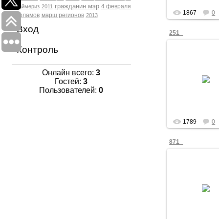
гражданин мэр
4 февраля
Праймериз
2011
1867
0
Варламов
марш регионов
2013
Вход
251_
Контроль
Онлайн всего:
3
03.03.201
Гостей:
3
Victor_K
Пользователей:
0
1789
0
871_
03.03.201
Victor_K