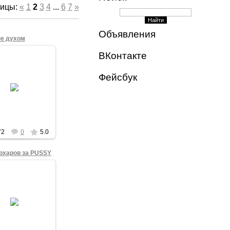
ницы
:
«
1
2
3
4
...
6
7
»
Объявления
е духом
ВКонтакте
31.08.2012
висты движения
Фейсбук
егия-31" в Омске
брании Свободных
н на Театральной
ади 31 августа
2012 года.
admin
72
0
5.0
рхаров за PUSSY
18.08.2012
 из активнейших
участников
егражданского
противления
нскому режиму -
движения "Против
ой власти"...