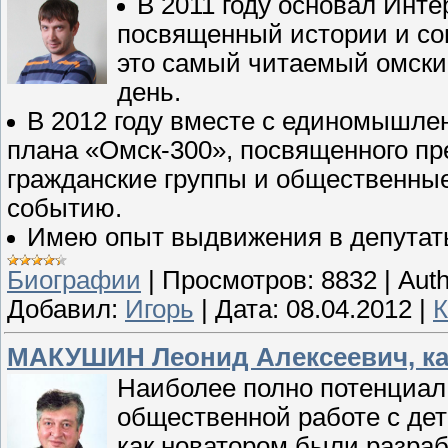
В 2011 году основал Инт
посвященный истории и со
это самый читаемый омский
день.
В 2012 году вместе с единомышлен
плана «Омск-300», посвященного п
гражданские группы и общественны
событию.
Имею опыт выдвижения в депутаты
Биографии
|
Просмотров:
8832
|
Auth
Добавил:
Игорь
|
Дата:
08.04.2012
|
К
МАКУШИН Леонид Алексеевич, ка
Наиболее полно потенциал
общественной работе с дет
как новатором были разра