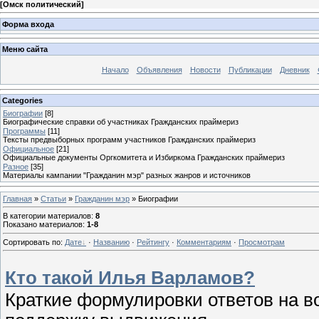
[
Омск политический
]
Форма входа
Меню сайта
Начало
Объявления
Новости
Публикации
Дневник
Categories
Биографии
[8]
Биографические справки об участниках Гражданских праймериз
Программы
[11]
Тексты предвыборных программ участников Гражданских праймериз
Официальное
[21]
Официальные документы Оргкомитета и Избиркома Гражданских праймериз
Разное
[35]
Материалы кампании "Гражданин мэр" разных жанров и источников
Главная
»
Статьи
»
Гражданин мэр
» Биографии
В категории материалов
:
8
Показано материалов
:
1-8
Сортировать по
:
Дате
·
Названию
·
Рейтингу
·
Комментариям
·
Просмотрам
Кто такой Илья Варламов?
Краткие формулировки ответов на в