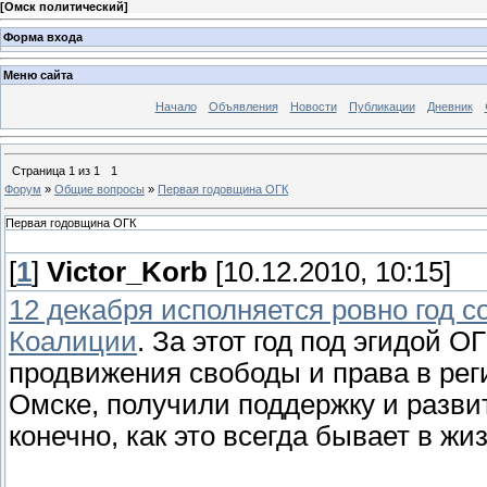
[
Омск политический
]
Форма входа
Меню сайта
Начало
Объявления
Новости
Публикации
Дневник
Страница
1
из
1
1
Форум
»
Общие вопросы
»
Первая годовщина ОГК
Первая годовщина ОГК
[
1
]
Victor_Korb
[10.12.2010, 10:15]
12 декабря исполняется ровно год 
Коалиции
. За этот год под эгидой 
продвижения свободы и права в рег
Омске, получили поддержку и разви
конечно, как это всегда бывает в жи