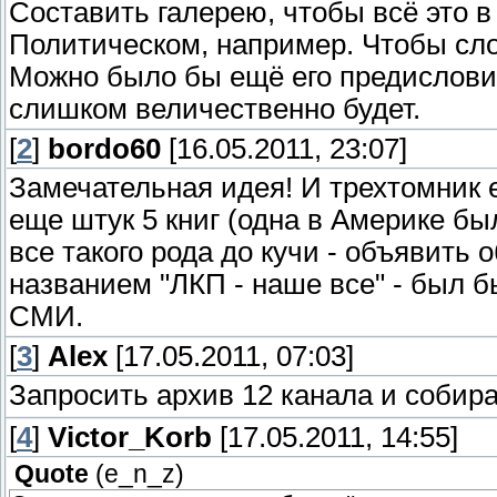
Составить галерею, чтобы всё это 
Политическом, например. Чтобы сл
Можно было бы ещё его предисловия
слишком величественно будет.
[
2
]
bordo60
[16.05.2011, 23:07]
Замечательная идея! И трехтомник е
еще штук 5 книг (одна в Америке был
все такого рода до кучи - объявить
названием "ЛКП - наше все" - был
СМИ.
[
3
]
Alex
[17.05.2011, 07:03]
Запросить архив 12 канала и собират
[
4
]
Victor_Korb
[17.05.2011, 14:55]
Quote
(
e_n_z
)