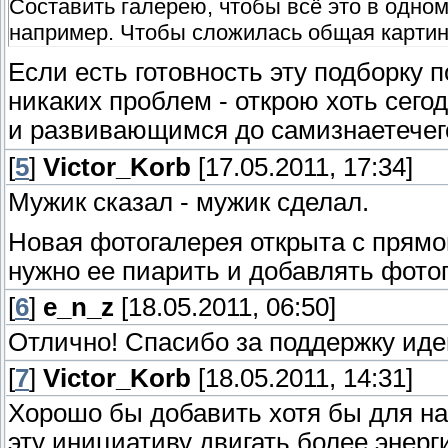
Составить галерею, чтобы всё это в одно
например. Чтобы сложилась общая картин
Если есть готовность эту подборку 
никаких проблем - открою хоть сего
и развивающимся до самизнаетече
[
5
]
Victor_Korb
[17.05.2011, 17:34]
Мужик сказал - мужик сделал.
Новая фотогалерея открыта с прямо
нужно ее пиарить и добавлять фото
[
6
]
e_n_z
[18.05.2011, 06:50]
Отлично! Спасибо за поддержку иде
[
7
]
Victor_Korb
[18.05.2011, 14:31]
Хорошо бы добавить хотя бы для на
эту инициативу двигать более энер