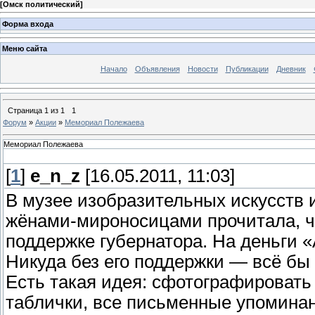
[
Омск политический
]
Форма входа
Меню сайта
Начало
Объявления
Новости
Публикации
Дневник
Страница
1
из
1
1
Форум
»
Акции
»
Мемориал Полежаева
Мемориал Полежаева
[
1
]
e_n_z
[16.05.2011, 11:03]
В музее изобразительных искусств 
жёнами-мироносицами прочитала, ч
поддержке губернатора. На деньги «
Никуда без его поддержки — всё бы 
Есть такая идея: сфотографировать 
таблички, все письменные упоминан