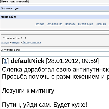
[
Омск политический
]
Форма входа
Меню сайта
Начало
Объявления
Новости
Публикации
Дневник
Страница
1
из
1
1
Форум
»
Акции
»
Антипутинская
Антипутинская
[
1
]
defaultNick
[28.01.2012, 09:59]
Слегка доработал свою антипутинс
Просьба помочь с размножением и 
Лозунги к митингу
---------------------------------------------
Путин, уйди сам. Будет хуже!