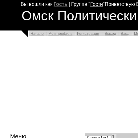
Вы вошли как
Гость
|
Группа
"
Гости
"
Приветствую 
Омск Политически
Начало
Мой профиль
Регистрация
Выход
Вход
М
Меню
1
Страница
1
из
1