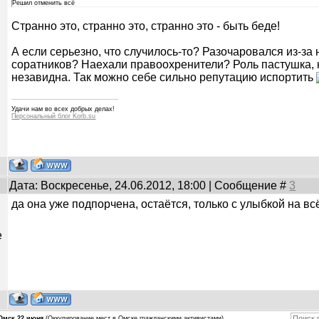
Решил отменить всё
Странно это, странно это, странно это - быть беде!
А если серьезно, что случилось-то? Разочаровался из-за 
соратников? Наехали правоохренители? Роль пастушка, к
незавидна. Так можно себе сильно репутацию испортить
Удачи нам во всех добрых делах!
Персональный блог Korb.su
Дата: Воскресенье, 24.06.2012, 18:00 | Сообщение #
3
да она уже подпорчена, остаётся, только с улыбкой на вс
е
Омск 22 июня
(Оккупирование мест в Омске гражданскими активистами)