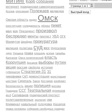
митинг
Корб
собрание
1
Страница
1
из
1
интернет
гражданская самоорганизация
Полежаев
медведев
Козлов
оппозиция
Омск
Омская область
видео
пикет
конституция
солидарность
яблоко
произвол
мвд
мэр
Президент
беспредел
менты
протест
УВД
ОГК
прокуратура
Махмутов
Шрейдер
суд
жкх
милиция
политика
Нургалиев
права
лдпр
Украина
площадь
мэрия
тарифы
власть
Калганов
Омск политический
выборы
путин
Коррупция
Архаров
акция
россия
свобода
история
Стратегия-31
31
губернатор
чиновники
демонстрация
СКП
монстрация
Скрипаль
шествие
Закон
Костарев
конфликт
полиция
акции
Безопасность
москва
Театральная
ССГ
кузнецов
Граждане
Селиванов
гражданский протест
фсб
политзаключенные
сми
экология
Криминал
навальный
голодовка
Назаров
права человека
собрание свободных граждан