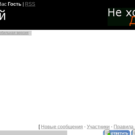
Вас
Гость
|
RSS
й
обильная версия
[
Новые сообщения
·
Участники
·
Правила