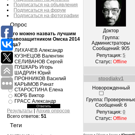
Подписаться на объявления
Подписаться на форум
Подписаться на фотографии
Опрос
Доктор
Кого можно назвать лучшим
Группа:
правозащитником Омска 2014
Администраторы
года?
Сообщений:
905
ЛИХАЧЕВ Александр
Репутация:
5
КУЗНЕЦОВ Валентин
СЕЛИВАНОВ Сергей
Статус:
Offline
ПУШКАРЬ Игорь
ШАДРИН Юрий
ПРОННИКОВ Василий
stoodiakv1
КАРЫМОВ Ринат
Новорожденный
СТАРОСТИНА Елена
КОРБ Виктор
Группа: Проверенны
ГРАСС Александр
Сообщений:
6
Результаты
|
Архив опросов
Репутация:
0
Всего ответов:
51
Статус:
Offline
Теги
Форум
»
Общее
»
Акции
»
#Оккупай