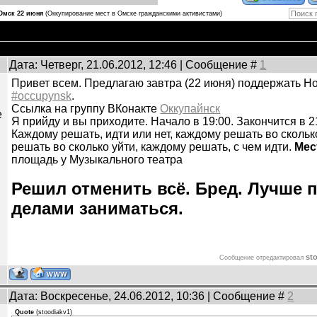
Омск 22 июня
(Оккупирование мест в Омске гражданскими активистами)
я
Дата: Четверг, 21.06.2012, 12:46 | Сообщение #
1
Привет всем. Предлагаю завтра (22 июня) поддержать Но
#occupynsk
.
Ссылка на группу ВКонакте
Оккупайнск
е
Я прийду и вы приходите. Начало в 19:00. Закончится в 2
Каждому решать, идти или нет, каждому решать во скольк
решать во сколько уйти, каждому решать, с чем идти.
Мес
площадь у Музыкального театра
Решил отменить всё. Бред. Лучше
делами заниматься.
st
Сообщение отредактировал
Дата: Воскресенье, 24.06.2012, 10:36 | Сообщение #
2
Quote
(
stoodiakv1
)