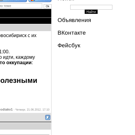
Объявления
ВКонтакте
восибириск с их
Фейсбук
1:00.
о идти, каждому
то оккупации
:
 полезными
oodiakv1
-
Четверг, 21.06.2012, 17:10