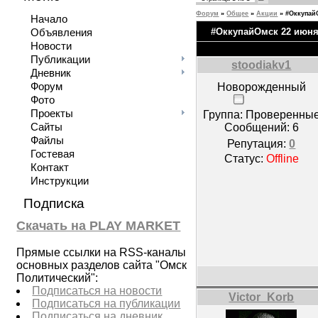
Форум
»
Общее
»
Акции
»
#Оккупай
Начало
#ОккупайОмск 22 июн
Объявления
Новости
Публикации
stoodiakv1
Дневник
Форум
Новорожденный
Фото
Проекты
Группа: Проверенны
Сайты
Сообщений:
6
Файлы
Репутация:
0
Гостевая
Статус:
Offline
Контакт
Инструкции
Подписка
Скачать на PLAY MARKET
Прямые ссылки на RSS-каналы
основных разделов сайта "Омск
Политический":
Подписаться на новости
Victor_Korb
Подписаться на публикации
Подписаться на дневник