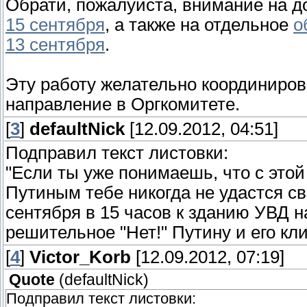
Обрати, пожалуйста, внимание на 
15 сентября
, а также на отдельное
о
13 сентября
.
Эту работу желательно координиров
направление в Оргкомитете.
[
3
]
defaultNick
[12.09.2012, 04:51]
Подправил текст листовки:
"Если ты уже понимаешь, что с этой
Путиным тебе никогда не удастся св
сентября в 15 часов к зданию УВД н
решительное "Нет!" Путину и его кли
[
4
]
Victor_Korb
[12.09.2012, 07:19]
Quote
(
defaultNick
)
Подправил текст листовки: