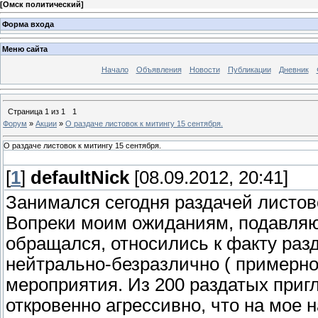
[
Омск политический
]
Форма входа
Меню сайта
Начало
Объявления
Новости
Публикации
Дневник
Страница
1
из
1
1
Форум
»
Акции
»
О раздаче листовок к митингу 15 сентября.
О раздаче листовок к митингу 15 сентября.
[
1
]
defaultNick
[08.09.2012, 20:41]
Занимался сегодня раздачей листов
Вопреки моим ожиданиям, подавляю
обращался, относились к факту раз
нейтрально-безразлично ( примерно
мероприятия. Из 200 раздатых приг
откровенно агрессивно, что на мое 