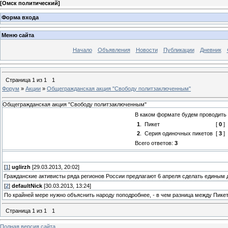
[
Омск политический
]
Форма входа
Меню сайта
Начало
Объявления
Новости
Публикации
Дневник
Страница
1
из
1
1
Форум
»
Акции
»
Общегражданская акция "Свободу политзаключенным"
Общегражданская акция "Свободу политзаключенным"
В каком формате будем проводить
1
.
Пикет
[
0
]
2
.
Серия одиночных пикетов
[
3
]
Всего ответов:
3
[
1
]
uglirzh
[29.03.2013, 20:02]
Гражданские активисты ряда регионов России предлагают 6 апреля сделать единым
[
2
]
defaultNick
[30.03.2013, 13:24]
По крайней мере нужно объяснить народу поподробнее, - в чем разница между Пике
Страница
1
из
1
1
Полная версия сайта