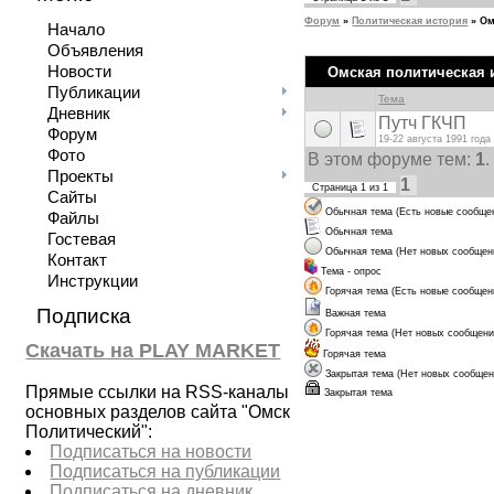
Форум
»
Политическая история
»
Ом
Начало
Объявления
Новости
Омская политическая 
Публикации
Тема
Дневник
Путч ГКЧП
Форум
19-22 августа 1991 года
Фото
В этом форуме тем:
1
Проекты
1
Страница
1
из
1
Сайты
Обычная тема (Есть новые сообще
Файлы
Обычная тема
Гостевая
Обычная тема (Нет новых сообщен
Контакт
Тема - опрос
Инструкции
Горячая тема (Есть новые сообщен
Подписка
Важная тема
Горячая тема (Нет новых сообщени
Скачать на PLAY MARKET
Горячая тема
Закрытая тема (Нет новых сообщен
Прямые ссылки на RSS-каналы
Закрытая тема
основных разделов сайта "Омск
Политический":
Подписаться на новости
Подписаться на публикации
Подписаться на дневник