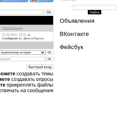
Объявления
Обновления
↓
ВКонтакте
21.03.2012, 23:31
Сообщение от:
Димон-Картон
Фейсбук
можете
создавать темы
жете
создавать опросы
те
прикреплять файлы
отвечать на сообщения