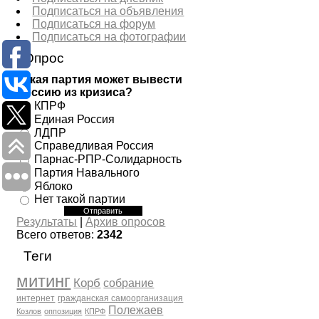
Подписаться на объявления
Подписаться на форум
Подписаться на фотографии
Опрос
Какая партия может вывести
Россию из кризиса?
КПРФ
Единая Россия
ЛДПР
Справедливая Россия
Парнас-РПР-Солидарность
Партия Навального
Яблоко
Нет такой партии
Результаты
|
Архив опросов
Всего ответов:
2342
Теги
митинг
Корб
собрание
интернет
гражданская самоорганизация
Полежаев
Козлов
оппозиция
КПРФ