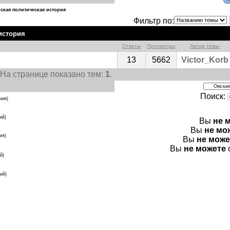
ская политическая история
Фильтр по:
история
Ответы
Просмотры
Автор темы
13
5662
Victor_Korb
. На странице показано тем:
1
.
Поиск:
ния)
ий)
Вы
не 
Вы
не мо
ия)
Вы
не може
Вы
не можете
й)
ий)