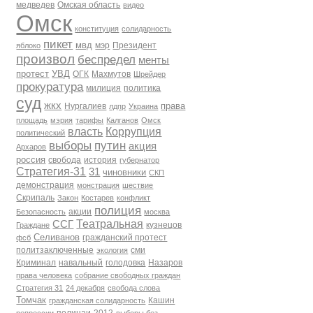
медведев
Омская область
видео
Омск
конституция
солидарность
пикет
мвд
мэр
Президент
яблоко
произвол
беспредел
менты
протест
УВД
ОГК
Махмутов
Шрейдер
прокуратура
милиция
политика
суд
жкх
права
Нургалиев
лдпр
Украина
площадь
мэрия
тарифы
Калганов
Омск
власть
Коррупция
политический
выборы
путин
акция
Архаров
россия
свобода
история
губернатор
Стратегия-31
31
чиновники
СКП
демонстрация
монстрация
шествие
Скрипаль
Закон
Костарев
конфликт
полиция
акции
Безопасность
москва
Театральная
ССГ
кузнецов
Граждане
Селиванов
гражданский протест
фсб
политзаключенные
сми
экология
Криминал
навальный
голодовка
Назаров
права человека
собрание свободных граждан
Стратегия 31
24 декабря
свобода слова
Томчак
Кашин
гражданская солидарность