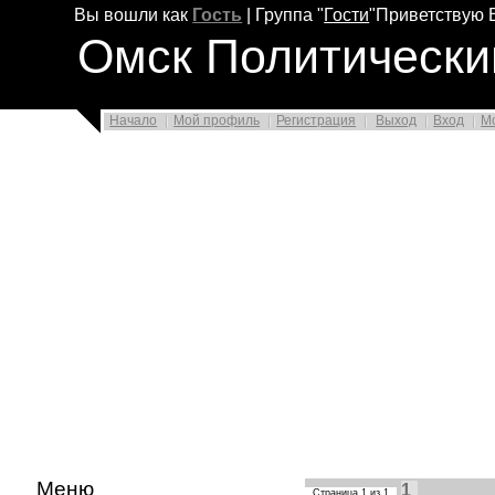
Вы вошли как
Гость
|
Группа
"
Гости
"
Приветствую 
Омск Политически
Начало
Мой профиль
Регистрация
Выход
Вход
М
Меню
1
Страница
1
из
1