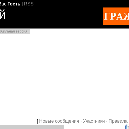
Вас
Гость
|
RSS
й
обильная версия
[
Новые сообщения
·
Участники
·
Правила