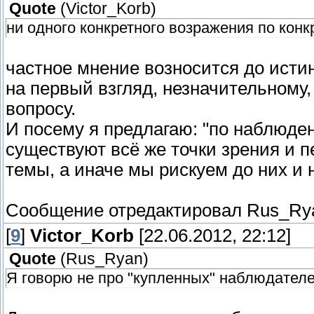
Quote
(
Victor_Korb
)
ни одного конкретного возражения по кон
частное мнение возносится до истин
на первый взгляд, незначительному, 
вопросу.
И посему я предлагаю: "по наблюден
существуют всё же точки зрения и п
темы, а иначе мы рискуем до них и 
Сообщение отредактировал
Rus_Ry
[
9
]
Victor_Korb
[22.06.2012, 22:12]
Quote
(
Rus_Ryan
)
Я говорю не про "купленных" наблюдател