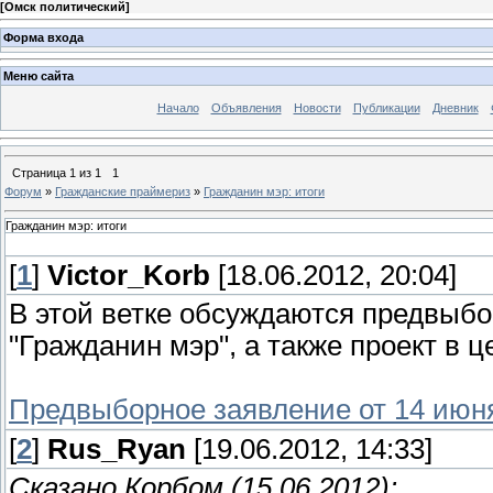
[
Омск политический
]
Форма входа
Меню сайта
Начало
Объявления
Новости
Публикации
Дневник
Страница
1
из
1
1
Форум
»
Гражданские праймериз
»
Гражданин мэр: итоги
Гражданин мэр: итоги
[
1
]
Victor_Korb
[18.06.2012, 20:04]
В этой ветке обсуждаются предвыбо
"Гражданин мэр", а также проект в 
Предвыборное заявление от 14 июн
[
2
]
Rus_Ryan
[19.06.2012, 14:33]
Сказано Корбом (15.06.2012):