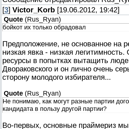
[
3
]
Victor_Korb
[19.06.2012, 19:42]
Quote
(
Rus_Ryan
)
бойкот их только обрадовал
Предположение, не основанное на ре
низкая явка - низкая легитимность.
ресурсы в попытках вытащить людей
Двораковского и он лично очень сер
сторону молодого избирателя...
Quote
(
Rus_Ryan
)
Не понимаю, как могут разные партии дого
кандидата в пользу другой партии?
Во-первых, основные праймериз мы