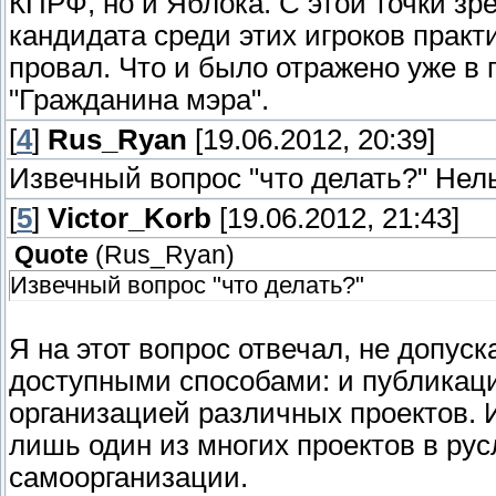
КПРФ, но и Яблока. С этой точки зр
кандидата среди этих игроков прак
провал. Что и было отражено уже в
"Гражданина мэра".
[
4
]
Rus_Ryan
[19.06.2012, 20:39]
Извечный вопрос "что делать?" Нель
[
5
]
Victor_Korb
[19.06.2012, 21:43]
Quote
(
Rus_Ryan
)
Извечный вопрос "что делать?"
Я на этот вопрос отвечал, не допус
доступными способами: и публикац
организацией различных проектов. И
лишь один из многих проектов в рус
самоорганизации.