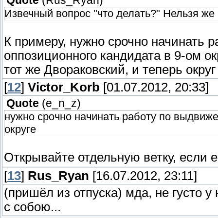
Quote
(
Rus_Ryan
)
Извечный вопрос "что делать?" Нельзя же 
К примеру, нужно срочно начинать 
оппозиционного кандидата в 9-ом ок
тот же Двораковский, и теперь окру
[
12
]
Victor_Korb
[01.07.2012, 20:33]
Quote
(
e_n_z
)
нужно срочно начинать работу по выдвиже
округе
Открывайте отдельную ветку, если 
[
13
]
Rus_Ryan
[16.07.2012, 23:11]
(пришёл из отпуска) мда, не густо у
с собою...