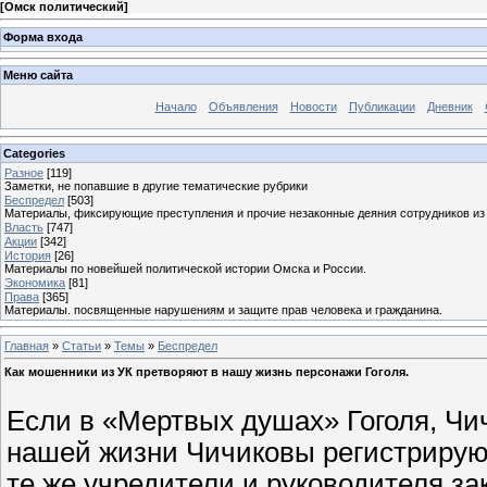
[
Омск политический
]
Форма входа
Меню сайта
Начало
Объявления
Новости
Публикации
Дневник
Categories
Разное
[119]
Заметки, не попавшие в другие тематические рубрики
Беспредел
[503]
Материалы, фиксирующие преступления и прочие незаконные деяния сотрудников из
Власть
[747]
Акции
[342]
История
[26]
Материалы по новейшей политической истории Омска и России.
Экономика
[81]
Права
[365]
Материалы. посвященные нарушениям и защите прав человека и гражданина.
Главная
»
Статьи
»
Темы
»
Беспредел
Как мошенники из УК претворяют в нашу жизнь персонажи Гоголя.
Если в «Мертвых душах» Гоголя, Чич
нашей жизни Чичиковы регистрируют
те же учредители и руководителя з