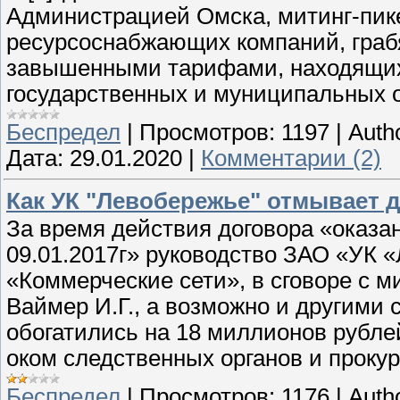
Администрацией Омска, митинг-пике
ресурсоснабжающих компаний, граб
завышенными тарифами, находящихс
государственных и муниципальных о
Беспредел
|
Просмотров:
1197
|
Auth
Дата:
29.01.2020
|
Комментарии (2)
Как УК "Левобережье" отмывает 
За время действия договора «оказа
09.01.2017г» руководство ЗАО «УК
«Коммерческие сети», в сговоре с м
Ваймер И.Г., а возможно и другими 
обогатились на 18 миллионов рублей,
оком следственных органов и проку
Беспредел
|
Просмотров:
1176
|
Auth