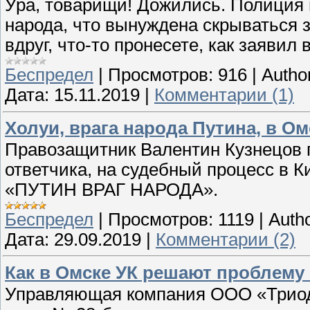
Ура, товарищи! Дожились. Полиция 
народа, что вынуждена скрываться 
вдруг, что-то пронесете, как заяви
Беспредел
|
Просмотров:
916
|
Autho
Дата:
15.11.2019
|
Комментарии (1)
Холуи, врага народа Путина, в Ом
Правозащитник Валентин Кузнецов 
ответчика, на судебный процесс в Ки
«ПУТИН ВРАГ НАРОДА».
Беспредел
|
Просмотров:
1119
|
Autho
Дата:
29.09.2019
|
Комментарии (2)
Как в Омске УК решают проблем
Управляющая компания ООО «Триод