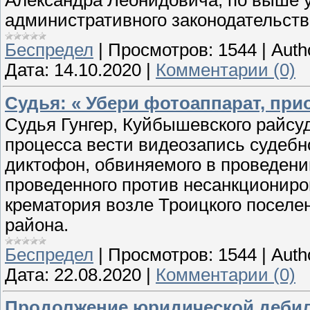
административного законодательств
Беспредел
|
Просмотров:
1544
|
Auth
Дата:
14.10.2020
|
Комментарии (0)
Судья: « Убери фотоаппарат, при
Судья Гунгер, Куйбышевского райсуд
процесса вести видеозапись судебн
диктофон, обвиняемого в проведени
проведенного против несанкциониро
крематория возле Троицкого поселе
района.
Беспредел
|
Просмотров:
1544
|
Auth
Дата:
22.08.2020
|
Комментарии (0)
Продолжение юридической дебил