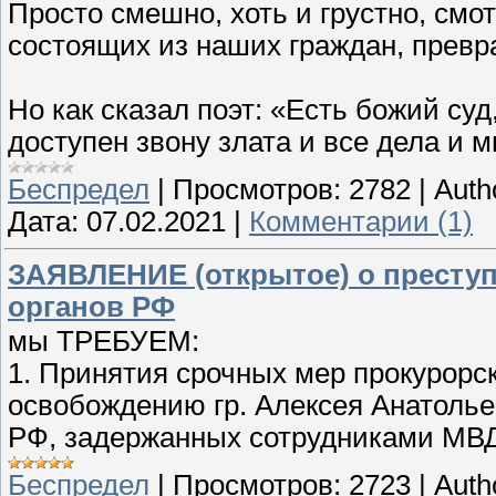
Просто смешно, хоть и грустно, смот
состоящих из наших граждан, превр
Но как сказал поэт: «Есть божий суд
доступен звону злата и все дела и 
Беспредел
|
Просмотров:
2782
|
Auth
Дата:
07.02.2021
|
Комментарии (1)
ЗАЯВЛЕНИЕ (открытое) о престу
органов РФ
мы ТРЕБУЕМ:
1. Принятия срочных мер прокурорс
освобождению гр. Алексея Анатолье
РФ, задержанных сотрудниками МВД 
Беспредел
|
Просмотров:
2723
|
Auth