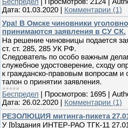
Беспредел
|
Просмотров:
2124
|
Auth
Дата:
01.03.2020
|
Комментарии (1)
Ура! В Омске чиновники уголовно
принимаются заявления в СУ СК.
На решение чиновницы подается зая
ст. ст. 285, 285 УК РФ.
Следователь по особо важным дела
служебное удостоверение, сходу оп
к гражданско-правовым вопросам и 
талон о принятии заявления.
Беспредел
|
Просмотров:
1695
|
Auth
Дата:
26.02.2020
|
Комментарии (1)
РЕЗОЛЮЦИЯ митинга-пикета 27.01
У [b]здания ИНТЕР-РАО ТГК-11 27.01