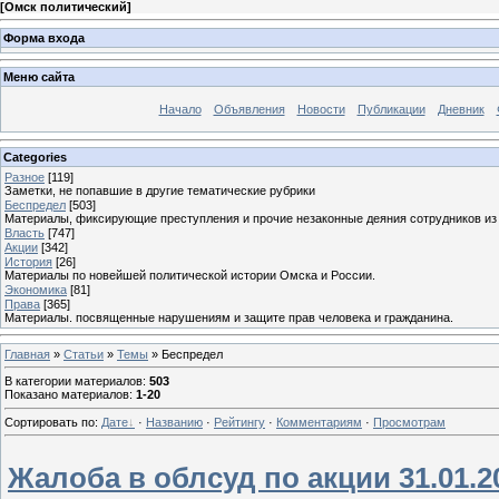
[
Омск политический
]
Форма входа
Меню сайта
Начало
Объявления
Новости
Публикации
Дневник
Categories
Разное
[119]
Заметки, не попавшие в другие тематические рубрики
Беспредел
[503]
Материалы, фиксирующие преступления и прочие незаконные деяния сотрудников из
Власть
[747]
Акции
[342]
История
[26]
Материалы по новейшей политической истории Омска и России.
Экономика
[81]
Права
[365]
Материалы. посвященные нарушениям и защите прав человека и гражданина.
Главная
»
Статьи
»
Темы
» Беспредел
В категории материалов
:
503
Показано материалов
:
1-20
Сортировать по
:
Дате
·
Названию
·
Рейтингу
·
Комментариям
·
Просмотрам
Жалоба в облсуд по акции 31.01.2