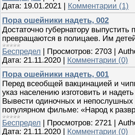
Дата:
19.01.2021
|
Комментарии (1)
Пора ошейники надеть, 002
Достаточно губернатору выпустить п
превращаются в полицаев. Им детей
Беспредел
|
Просмотров:
2703
|
Auth
Дата:
21.11.2020
|
Комментарии (0)
Пора ошейники надеть, 001
Перед всеобщей вакцинацией и чипи
указ населению изготовить и надет
Вывести одиночных и непослушных «
популярном фильме: «Народ к развра
Беспредел
|
Просмотров:
2721
|
Auth
Дата:
21.11.2020
|
Комментарии (0)