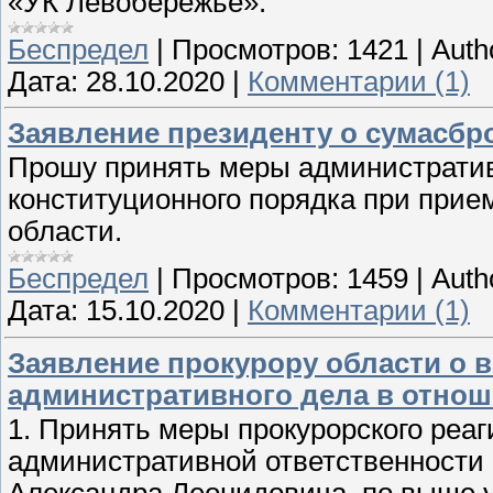
«УК Левобережье».
Беспредел
|
Просмотров:
1421
|
Auth
Дата:
28.10.2020
|
Комментарии (1)
Заявление президенту о сумасбр
Прошу принять меры административ
конституционного порядка при прие
области.
Беспредел
|
Просмотров:
1459
|
Auth
Дата:
15.10.2020
|
Комментарии (1)
Заявление прокурору области о 
административного дела в отнош
1. Принять меры прокурорского реаг
административной ответственности 
Александра Леонидовича, по выше у