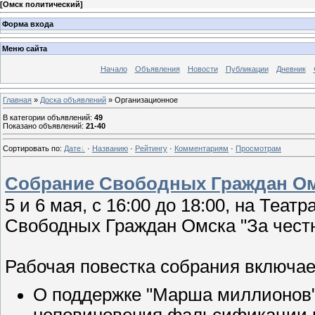
[
Омск политический
]
Форма входа
Меню сайта
Начало
Объявления
Новости
Публикации
Дневник
Главная
»
Доска объявлений
» Организационное
В категории объявлений
:
49
Показано объявлений
:
21-40
Сортировать по
:
Дате
·
Названию
·
Рейтингу
·
Комментариям
·
Просмотрам
Собрание Свободных Граждан Омс
5 и 6 мая, с 16:00 до 18:00, на Те
Свободных Граждан Омска "За честн
Рабочая повестка собрания включа
О поддержке "Марша миллионов" 
неповиновения фальсификации в