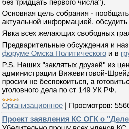
без тридцать первого числа").
Основная цель собрания - пообщать
актуальной информацией, обсудить
Явка всех желающих свободных граж
Предварительные обсуждения и наз
форуме Омска Политического
и в
гр
P.S. Наших "заклятых друзей" из це
администрации Вижевитовой-Шрейд
просим не беспокоиться, а готовит
уголовного дела по ст 149 УК РФ.
Организационное
|
Просмотров:
556
Проект заявления КС ОГК о "Дел
Убедительно прошу всех членов КС 