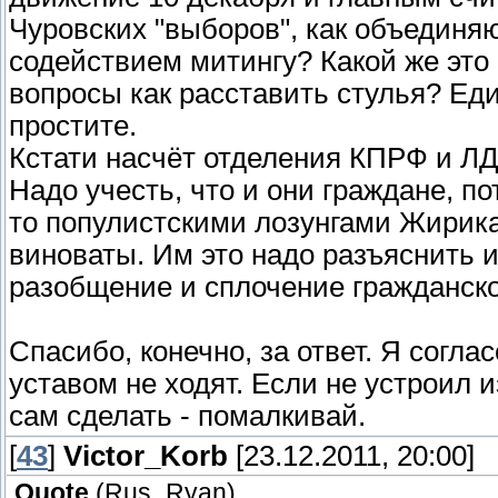
Чуровских "выборов", как объединя
содействием митингу? Какой же это
вопросы как расставить стулья? Ед
простите.
Кстати насчёт отделения КПРФ и ЛД
Надо учесть, что и они граждане, 
то популистскими лозунгами Жирика 
виноваты. Им это надо разъяснить и
разобщение и сплочение гражданско
Спасибо, конечно, за ответ. Я согла
уставом не ходят. Если не устроил
сам сделать - помалкивай.
[
43
]
Victor_Korb
[23.12.2011, 20:00]
Quote
(
Rus_Ryan
)