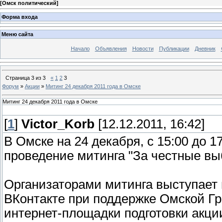
[
Омск политический
]
Форма входа
Меню сайта
Начало
Объявления
Новости
Публикации
Дневник
Страница
3
из
3
«
1
2
3
Форум
»
Акции
»
Митинг 24 декабря 2011 года в Омске
Митинг 24 декабря 2011 года в Омске
[
1
]
Victor_Korb
[12.12.2011, 16:42]
В Омске на 24 декабря, с 15:00 до 
проведение митинга "За честные вы
Организаторами митинга выступает 
ВКонтакте при поддержке Омской Г
интернет-площадки подготовки акци