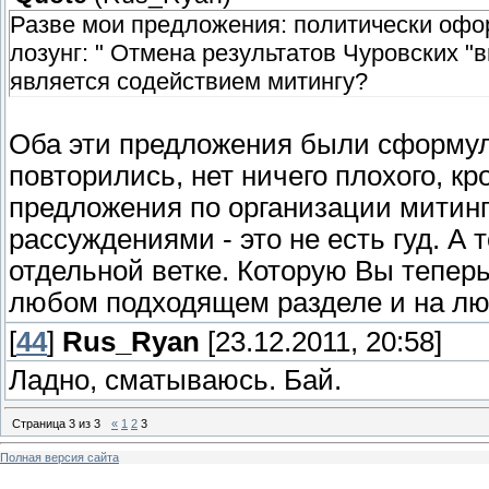
Разве мои предложения: политически офо
лозунг: " Отмена результатов Чуровских 
является содействием митингу?
Оба эти предложения были сформул
повторились, нет ничего плохого, кр
предложения по организации митин
рассуждениями - это не есть гуд. А 
отдельной ветке. Которую Вы теперь
любом подходящем разделе и на лю
[
44
]
Rus_Ryan
[23.12.2011, 20:58]
Ладно, сматываюсь. Бай.
Страница
3
из
3
«
1
2
3
Полная версия сайта