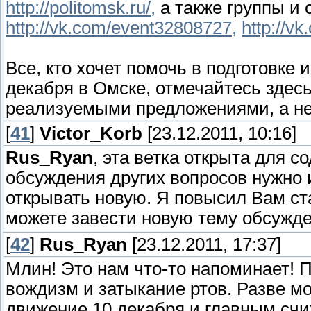
http://politomsk.ru/,
а также группы и 
http://vk.com/event32808727,
http://v
Все, кто хочет помочь в подготовке
декабря в Омске, отмечайтесь здесь
реализуемыми предложениями, а н
[
41
]
Victor_Korb
[23.12.2011, 10:16]
Rus_Ryan
, эта ветка открыта для с
обсуждения других вопросов нужно 
открывать новую. Я повысил Вам ста
можете завести новую тему обсужде
[
42
]
Rus_Ryan
[23.12.2011, 17:37]
Млин! Это нам что-то напоминает! П
вождизм и затыкание ртов. Разве м
движение 10 декабря и главным счит