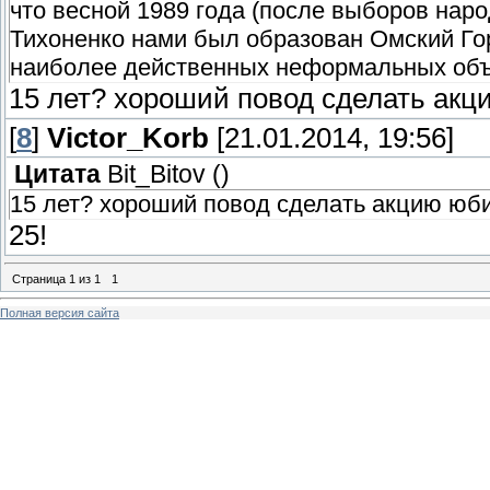
что весной 1989 года (после выборов нар
Тихоненко нами был образован Омский Гор
наиболее действенных неформальных объ
15 лет? хороший повод сделать ак
[
8
]
Victor_Korb
[21.01.2014, 19:56]
Цитата
Bit_Bitov
(
)
15 лет? хороший повод сделать акцию юб
25!
Страница
1
из
1
1
Полная версия сайта