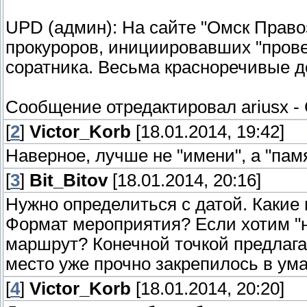
UPD (админ): На сайте "Омск Прав
прокуроров, инициировавших "провер
соратника. Весьма красноречивые 
Сообщение отредактировал
ariusx
-
[
2
]
Victor_Korb
[18.01.2014, 19:42]
Наверное, лучше не "имени", а "пам
[
3
]
Bit_Bitov
[18.01.2014, 20:16]
Нужно определиться с датой. Каки
Формат мероприятия? Если хотим "н
маршрут? Конечной точкой предлага
место уже прочно закрепилось в ума
[
4
]
Victor_Korb
[18.01.2014, 20:20]