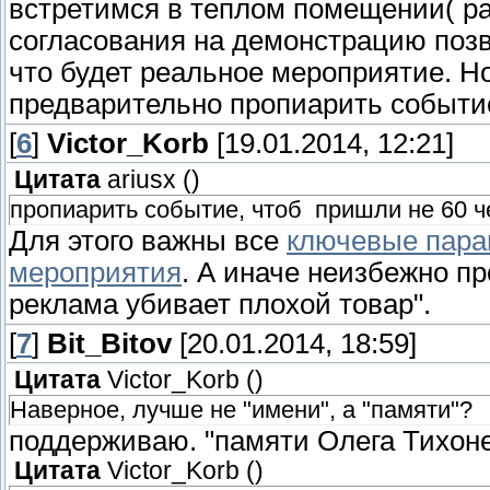
встретимся в теплом помещении( раз
согласования на демонстрацию позв
что будет реальное мероприятие. Но
предварительно пропиарить событие
[
6
]
Victor_Korb
[19.01.2014, 12:21]
Цитата
ariusx
(
)
пропиарить событие, чтоб пришли не 60 ч
Для этого важны все
ключевые пара
мероприятия
. А иначе неизбежно п
реклама убивает плохой товар".
[
7
]
Bit_Bitov
[20.01.2014, 18:59]
Цитата
Victor_Korb
(
)
Наверное, лучше не "имени", а "памяти"?
поддерживаю. "памяти Олега Тихоне
Цитата
Victor_Korb
(
)