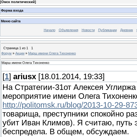
[
Омск политический
]
Форма входа
Меню сайта
Начало
Объявления
Новости
Публикации
Дневник
Страница
1
из
1
1
Форум
»
Акции
»
Марш имени Олега Тихоненко
Марш имени Олега Тихоненко
[
1
]
ariusx
[18.01.2014, 19:33]
На Стратегии-31от Алексея Углиржа
мероприятие имени Олега Тихоненко
http://politomsk.ru/blog/2013-10-29-8
товарища, преступники спокойно ра
убит Иван Климов). Я считаю, путь 
беспредела. В общем, обсуждаем.