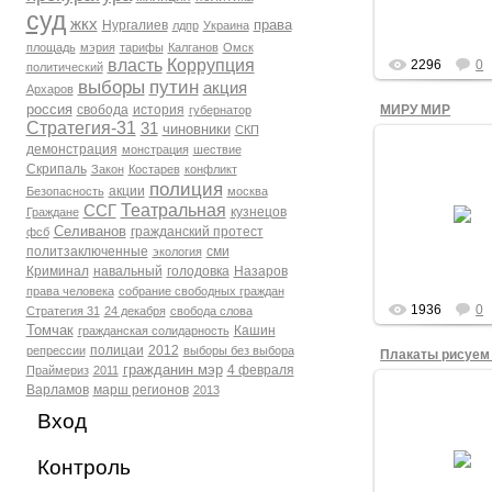
время антиво
суд
акци...
жкх
права
Нургалиев
лдпр
Украина
admin
площадь
мэрия
тарифы
Калганов
Омск
власть
Коррупция
2296
0
политический
выборы
путин
акция
Архаров
россия
МИРУ МИР
свобода
история
губернатор
Стратегия-31
31
чиновники
СКП
демонстрация
монстрация
шествие
17.03.201
Скрипаль
Закон
Костарев
конфликт
Злата Романо
полиция
акции
Безопасность
москва
одиночно
пикетировани
Театральная
ССГ
кузнецов
Граждане
Театральной п
Селиванов
гражданский протест
фсб
Омска 9 марта
политзаключенные
сми
экология
года.
Криминал
навальный
голодовка
Назаров
admin
права человека
собрание свободных граждан
1936
0
Стратегия 31
24 декабря
свобода слова
Томчак
Кашин
гражданская солидарность
полицаи
2012
репрессии
выборы без выбора
Плакаты рисуем
гражданин мэр
4 февраля
Праймериз
2011
Варламов
марш регионов
2013
17.03.201
Вход
Александр Бу
готовит плака
антивоенной ак
Контроль
Театральной п
Омска 9 марта