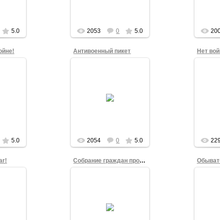
 Ук...
публичных акциях с...
admin
5.0
2053
0
5.0
20
ойне!
Антивоенный пикет
Нет вой
17.03.2014
4
До начала Собрания
ода на
свободных граждан на
Ник
лощади
Театральной площади 2
Викт
дна из
марта 2014 года прошла
х акций
серия одиночных
тестом.
пикетов под един...
admin
5.0
2054
0
5.0
22
ar!
Собрание граждан против войны
4
17.03.2014
военной
2 марта 2014 года около
Еле
альной
двадцати омичей вышли
плака
2 марта
на одну из первых в
во вр
слан
России публичных акций
акции
лай
против агрессии в
площа