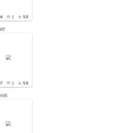
admin
84
0
5.0
МИР
17.03.2014
ессор Костарев
сразу после
звращения из
ндировки принял
ие в антивоенной
 на Театральной
площади ...
admin
67
0
5.0
ляй!
17.03.2014
ица антивоенной
 на Театральной
щади Омска 16
та 2014 года.