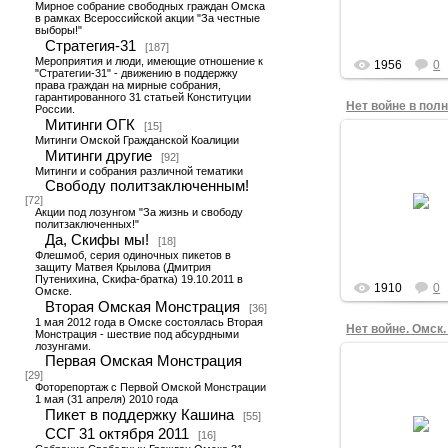
Мирное собрание свободных граждан Омска
правозащитника
в рамках Всероссийской акции "За честные
Селиванов
выборы!"
Фонд
Стратегия-31
[187]
Мероприятия и люди, имеющие отношение к
1956
0
"Стратегии-31" - движению в поддержку
права граждан на мирные собрания,
гарантированного 31 статьей Конституции
Нет войне в пол
России.
Митинги ОГК
[15]
Митинги Омской Гражданской Коалиции
17.03.201
Митинги другие
[92]
Виктор Корб в о
Митинги и собрания различной тематики
первых одино
Свободу политзаключенным!
пикетов в Омс
[72]
лозунгом "Нет во
Акции под лозунгом "За жизнь и свободу
марта 2014 года,
политзаключенных!"
напротив а.
Да, Скифы мы!
[18]
Флешмоб, серия одиночных пикетов в
admin
защиту Матвея Крылова (Дмитрия
Путенихина, Скифа-братка) 19.10.2011 в
1910
0
Омске.
Вторая Омская Монстрация
[36]
1 мая 2012 года в Омске состоялась Вторая
Монстрация - шествие под абсурдными
лозунгами.
Первая Омская Монстрация
17.03.201
[29]
Фоторепортаж с Первой Омской Монстрации
2 марта 2014 г
1 мая (31 апреля) 2010 года
Театральной п
Пикет в поддержку Кашина
[55]
Омска прошло с
ССГ 31 октября 2011
свободных гр
[16]
против россий