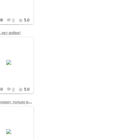
та 2014 года.
admin
89
0
5.0
, нет войне!
17.03.2014
олай Новиков,
ор Корб и Злата
анова в начале
оенного собрания
бодных граждан
 на Театральной
п...
admin
40
0
5.0
Тот же плакат, только вид с площади
17.03.2014
ьяна Ильина в
очном пикете на
альной площади
а 2 марта 2014