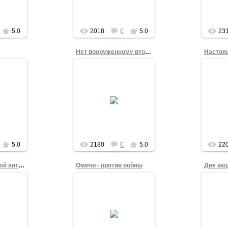
 Ко...
отношении ...
admin
5.0
2018
0
5.0
23
Нет вооруженному вторжению
17.03.2014
4
Елена Воробьева с
ов с
Акр
плакатом "Нет
ойне!"
плака
вооруженному
оенной
во вр
вторжению" на фоне
альной
акции
губернатора Омской
3 марта
площа
области Виктора
...
Назарова во время ...
admin
5.0
2180
0
5.0
22
И губернатор такой антивоенный
Омичи - против войны
4
17.03.2014
ва с
Ко
ойне!"
Григорий Прошин с
ф
атора
сыном в антивоенном
офици
сти
пикете на Театральной
ва во
площади Омска 3 марта
"сооте