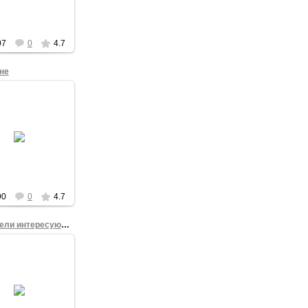
года.
admin
07
0
4.7
не
17.03.2014
олай Новиков,
ор Корб, Злата
Романова.
admin
90
0
4.7
Обыватели интересуются
17.03.2014
на Воробьева с
том "Нет войне!"
емя антивоенной
 на Театральной
ди Омска 3 марта