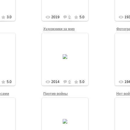
енной
2014 года.
У
библио
admin
3.0
2019
0
5.0
19
Художники за мир
Фотогр
4
17.03.2014
ва в
Алекс
м
Василий Мельниченко в
один
и на
одиночном антивоенном
плакат
лощади
пикете в центре Омска
вой
 2014
16 марта 2014 года.
центр
admin
5.0
2014
0
5.0
19
 сами
Против войны
Нет вой
17.03.2014
4
9 марта группа молодых
дыко
омичей провела
т для
Алек
одиночное
ции на
один
пикетирование под
лощади
Театр
антивоенными
 2014
мар
лозунгами на