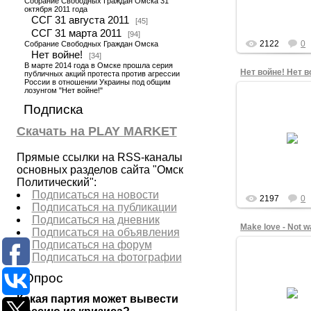
Собрание Свободных Граждан Омска 31
агрессии против
октября 2011 года
ССГ 31 августа 2011
[45]
admin
ССГ 31 марта 2011
[94]
2122
0
Собрание Свободных Граждан Омска
Нет войне!
[34]
В марте 2014 года в Омске прошла серия
Нет войне! Нет в
публичных акций протеста против агрессии
России в отношении Украины под общим
лозунгом "Нет войне!"
17.03.201
Подписка
2 марта 2014 г
Скачать на PLAY MARKET
Театральной п
Омска прошла о
первых публичны
Прямые ссылки на RSS-каналы
в России, с про
основных разделов сайта "Омск
admin
Политический":
Подписаться на новости
2197
0
Подписаться на публикации
Подписаться на дневник
Make love - Not w
Подписаться на объявления
Подписаться на форум
17.03.201
Подписаться на фотографии
Участники анти
Опрос
акции на Театр
площади Омска 
Какая партия может вывести
2014 года: Ру
Раянов, Нико