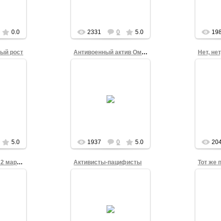
напротив
 Сергея
мар
администрации Омска.
а
Victor_Korb
0.0
2331
0
5.0
19
ный рост
Антивоенный актив Омска
Нет, нет
4
17.03.2014
Ник
дном из
Участники
Викт
чных
антивоенного собрания
Ром
ке с
свободных граждан
антив
йне!": 2
Омска на Театральной
сво
 16:45,
площади 2 марта 2014
Омска
..
года.
admin
5.0
1937
0
5.0
20
Нет войне. Омск. 2 марта 2014
Активисты-пацифисты
4
17.03.2014
ода на
Виктор Корб и Злата
Тат
лощади
Романова иногда жестко
один
обрание
спорят в Фейсбуке о
Театр
аждан
методах гражданского
Омск
ской
протеста, но в