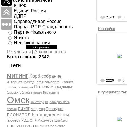
Россию из кризиса?
Новиков, Виктор
КПРФ
admin
Единая Россия
ЛДПР
2143
0
Справедливая Россия
Парнас-РПР-Солидарность
Нет войне
Партия Навального
Яблоко
17.03.201
Нет такой партии
Акрам Махмут
плакатом "Нет в
Результаты
|
Архив опросов
во время антив
Всего ответов:
2342
акции на Театр
площади Омска 
Теги
2014 года. Кру
admin
митинг
Корб
собрание
2220
0
интернет
гражданская самоорганизация
Полежаев
медведев
Козлов
оппозиция
Омская область
видео
Камерцель
Омск
17.03.201
конституция
солидарность
пикет
Елена Воробье
мвд
мэр
Президент
яблоко
плакатом "Нет в
произвол
беспредел
менты
на фоне губерн
Омской обла
протест
УВД
ОГК
Махмутов
Шрейдер
Виктора Назаро
прокуратура
милиция
политика