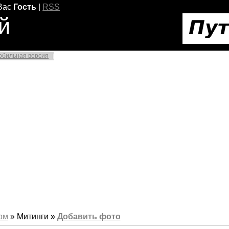
Вас
Гость
|
RSS
й
обильная версия
ом
» Митинги »
Добавить фото