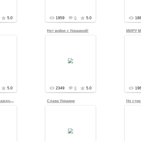
Театральной площади
Омска.
admin
5.0
1959
0
5.0
18
Нет войне с Украиной!
МИРУ 
17.03.2014
4
Проф
Организатор серии
оенной
одиночных пикетов под
альной
во
лозунгом "Нет войне!"
9 марта
кома
на Театральной
акатом
участ
площади Омска 9 марта
ы".
акции
2014 года Александ...
admin
5.0
2349
0
5.0
19
Война коснется каждого...
Слава Украине
Не стре
4
17.03.2014
в в
Инициатор серии
Участн
кете на
антивоенных пикетов в
акции
лощади
Омске 16 марта 2014
пло
а 2014
года Злата Романова.
мар