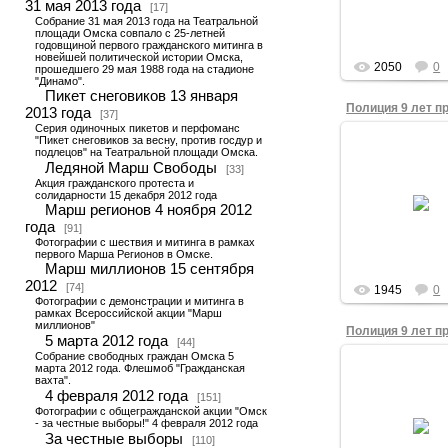
Селиванова от
31 мая 2013 года
[17]
года
Собрание 31 мая 2013 года на Театральной
площади Омска совпало с 25-летней
Фонд
годовщиной первого гражданского митинга в
новейшей политической истории Омска,
2050
0
прошедшего 29 мая 1988 года на стадионе
"Динамо".
Пикет снеговиков 13 января
2013 года
[37]
Серия одиночных пикетов и перфоманс
"Пикет снеговиков за весну, против госдур и
28.06.201
подлецов" на Театральной площади Омска.
Ледяной Марш Свободы
[33]
Постановлен
Акция гражданского протеста и
прекращении уго
солидарности 15 декабря 2012 года
преследова
Марш регионов 4 ноября 2012
правозащитника
года
Селиванова от
[91]
года
Фотографии с шествия и митинга в рамках
первого Марша Регионов в Омске.
Фонд
Марш миллионов 15 сентября
2012
[74]
1945
0
Фотографии с демонстрации и митинга в
рамках Всероссийской акции "Марш
миллионов"
5 марта 2012 года
[44]
Собрание свободных граждан Омска 5
28.06.201
марта 2012 года. Флешмоб "Гражданская
вахта".
Уведомлени
4 февраля 2012 года
[151]
возобновлен
Фотографии с общегражданской акции "Омск
уголовного д
- за честные выборы!" 4 февраля 2012 года
возбужденного 
За честные выборы
[110]
назад прот