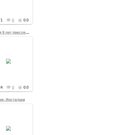
ванова от 2008
года
Фонд
71
0
0.0
Полиция 9 лет преследует правозащитника 2
28.06.2014
становление о
щении уголовного
реследования
защитника Сергея
ванова от 2008
года
Фонд
24
0
0.0
не. Инстаграм
17.03.2014
из Инстаграма с
ного пикета "Нет
не!" напротив
истрации Омска 2