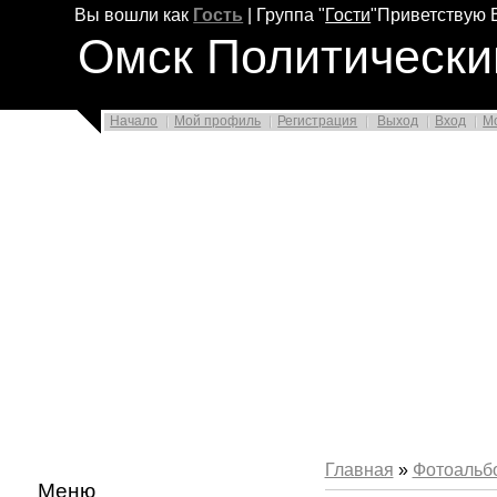
Вы вошли как
Гость
|
Группа
"
Гости
"
Приветствую 
Омск Политически
Начало
Мой профиль
Регистрация
Выход
Вход
М
Главная
»
Фотоальб
Меню