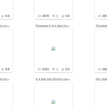
 2008
Селиванова от 2008
Сели
года
Фонд
0.0
2070
0
0.0
20
Полиция 9 лет преследует правозащитника 4
Полиция 9 лет преследует правозащитника 3
4
28.06.2014
ие о
Постановление о
По
ловного
прекращении уголовного
прекра
ния
преследования
п
 Сергея
правозащитника Сергея
право
 2008
Селиванова от 2008
Сели
года
Фонд
0.0
2151
0
0.0
20
Полиция 9 лет преследует правозащитника 1
А я вам как блогер скажу, как журналист...
Нет вой
4
17.03.2014
е о
Татьяна Ильина в
ии
Фото 
одиночном пикете под
ела
одиноч
лозунгом "Нет войне!" 2
9 лет
вой
марта 2014 года,
ив
админ