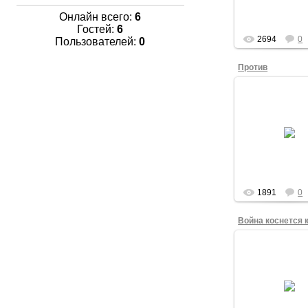
года.
Онлайн всего:
6
admin
Гостей:
6
2694
0
Пользователей:
0
Против
17.03.201
Участник антив
акции на Театр
площади Омска 
2014 года с пл
"Против войн
admin
1891
0
17.03.201
Игорь Рогаче
антивоенном пи
Театральной п
Омска 16 март
года.