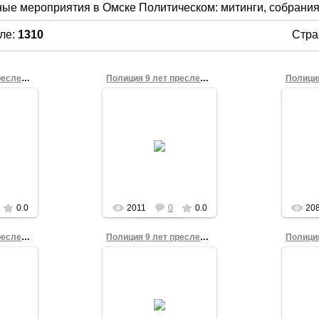
ые мероприятия в Омске Политическом: митинги, собрания
ле
:
1310
Стра
Полиция 9 лет преследует правозащитника 10
Полиция 9 лет преследует правозащитника 9
4
28.06.2014
ие о
Постановление о
По
ловного
прекращении уголовного
прекра
ния
преследования
п
 Сергея
правозащитника Сергея
право
 2008
Селиванова от 2008
Сели
года
Фонд
0.0
2011
0
0.0
20
Полиция 9 лет преследует правозащитника 7
Полиция 9 лет преследует правозащитника 6
4
28.06.2014
ие о
Постановление о
По
ловного
прекращении уголовного
прекра
ния
преследования
п
 Сергея
правозащитника Сергея
право