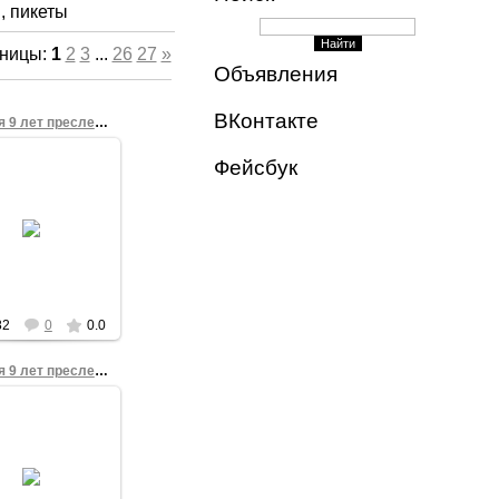
, пикеты
ницы
:
1
2
3
...
26
27
»
Объявления
ВКонтакте
Полиция 9 лет преследует правозащитника 8
Фейсбук
28.06.2014
становление о
щении уголовного
реследования
защитника Сергея
ванова от 2008
года
Фонд
82
0
0.0
Полиция 9 лет преследует правозащитника 5
28.06.2014
становление о
щении уголовного
реследования
защитника Сергея