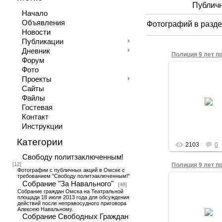
Публичн
Начало
Объявления
Фотографий в разде
Новости
Публикации
Дневник
Форум
Фото
28.06.201
Проекты
Постановлен
Сайты
прекращении уго
Файлы
преследова
правозащитника
Гостевая
Селиванова от
Контакт
года
Инструкции
Фонд
Категории
2103
0
Свободу политзаключенным!
[12]
Фотографии с публичных акций в Омске с
требованием "Свободу политзаключенным!"
Собрание "За Навального"
28.06.201
[48]
Собрание граждан Омска на Театральной
Постановлен
площади 18 июля 2013 года для обсуждения
прекращении уго
действий после неправосудного приговора
Алексею Навальному.
преследова
Собрание Свободных Граждан
правозащитника