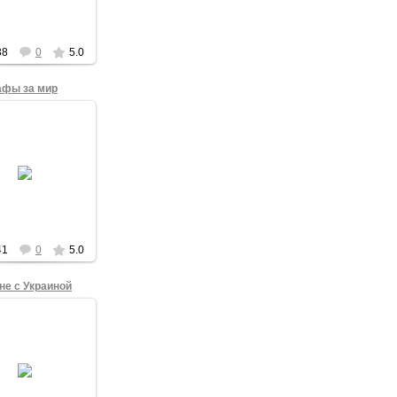
краине перед
текой им. А.С....
admin
38
0
5.0
афы за мир
17.03.2014
андр Румянцев в
очном пикете с
ом "Мне не нужна
на! А тебе?" в
е Омска 16 марта
2014 года.
admin
41
0
5.0
не с Украиной
17.03.2014
сандр Будыко в
очном пикете на
альной площади 9
та 2014 года.