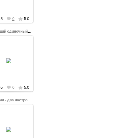
2014 года.
admin
18
0
5.0
Настоящий одиночный пикет
17.03.2014
ам Махмутов с
том "Нет войне!"
емя антивоенной
 на Театральной
ди Омска 3 марта
2014 года.
admin
05
0
5.0
Две акции - два настроения
17.03.2014
ллаж из двух
отографий с
озного митинга в
поддержку
чественников" на