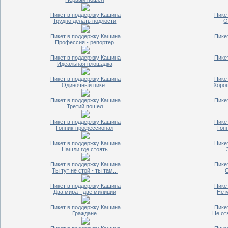
Пикет в поддержку Кашина
Пике
Трудно делать подлости
О
Пикет в поддержку Кашина
Пике
Профессия - репортер
Пикет в поддержку Кашина
Пике
Идеальная площадка
Пикет в поддержку Кашина
Пике
Одиночный пикет
Хоро
Пикет в поддержку Кашина
Пике
Третий пошел
Пикет в поддержку Кашина
Пике
Гопник-профессионал
Гоп
Пикет в поддержку Кашина
Пике
Нашли где стоять
Пикет в поддержку Кашина
Пике
Ты тут не стой - ты там...
Пикет в поддержку Кашина
Пике
Два мира - две милиции
Не 
Пикет в поддержку Кашина
Пике
Граждане
Не от