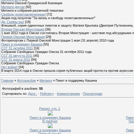
Митинги Омской Гражданской Коалиции
Митинги другие
[92]
Митинги и собрания различной тематики
Свободу политзаключенным!
[72]
Акции под лозунгом "За жизнь и свободу политзаключенных!"
Да, Скифы мы!
[18]
Флешмоб, серия одиночных пикетов в защиту Матвея Крылова (Дмитрия Путенихина, 
Вторая Омская Монстрация
[36]
1 мая 2012 года в Омске состоялась Вторая Монстрация - шествие под абсурдными л
Первая Омская Монстрация
[29]
Фоторепортаж с Первой Омской Монстрации 1 мая (31 апреля) 2010 года
Пикет в поддержку Кашина
[55]
ССГ 31 октября 2011
[16]
Собрание Свободных Граждан Омска 31 октября 2011 года
ССГ 31 августа 2011
[45]
ССГ 31 марта 2011
[94]
Собрание Свободных Граждан Омска
Нет войне!
[34]
В марте 2014 года в Омске прошла серия публичных акций протеста против агрессии
Главная
»
Фотоальбом
»
Митинги
» Пикет в поддержку Кашина
Фотографий в альбоме
:
55
Сортировать по
:
Дате
·
Рейтингу
·
Комментариям
·
Просмотрам
Рапорт, стр. 2
Пикет в поддержку Кашина
Пике
Я требую!
Пог
Пикет в поддержку Кашина
Пике
Первый пошел