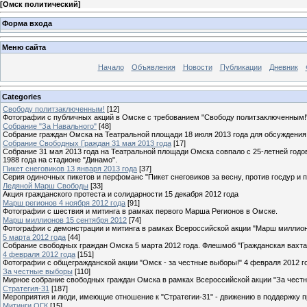
[
Омск политический
]
Форма входа
Меню сайта
Начало
Объявления
Новости
Публикации
Дневник
Categories
Свободу политзаключенным!
[12]
Фотографии с публичных акций в Омске с требованием "Свободу политзаключенным!
Собрание "За Навального"
[48]
Собрание граждан Омска на Театральной площади 18 июля 2013 года для обсуждения
Собрание Свободных Граждан 31 мая 2013 года
[17]
Собрание 31 мая 2013 года на Театральной площади Омска совпало с 25-летней год
1988 года на стадионе "Динамо".
Пикет снеговиков 13 января 2013 года
[37]
Серия одиночных пикетов и перфоманс "Пикет снеговиков за весну, против госдур и
Ледяной Марш Свободы
[33]
Акция гражданского протеста и солидарности 15 декабря 2012 года
Марш регионов 4 ноября 2012 года
[91]
Фотографии с шествия и митинга в рамках первого Марша Регионов в Омске.
Марш миллионов 15 сентября 2012
[74]
Фотографии с демонстрации и митинга в рамках Всероссийской акции "Марш миллио
5 марта 2012 года
[44]
Собрание свободных граждан Омска 5 марта 2012 года. Флешмоб "Гражданская вахта
4 февраля 2012 года
[151]
Фотографии с общегражданской акции "Омск - за честные выборы!" 4 февраля 2012 г
За честные выборы
[110]
Мирное собрание свободных граждан Омска в рамках Всероссийской акции "За чест
Стратегия-31
[187]
Мероприятия и люди, имеющие отношение к "Стратегии-31" - движению в поддержку п
Митинги ОГК
[15]