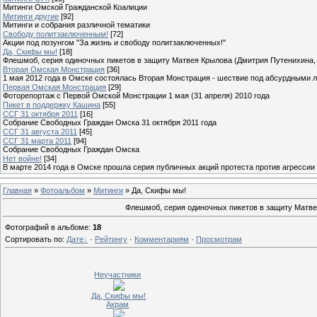
Митинги Омской Гражданской Коалиции
Митинги другие
[92]
Митинги и собрания различной тематики
Свободу политзаключенным!
[72]
Акции под лозунгом "За жизнь и свободу политзаключенных!"
Да, Скифы мы!
[18]
Флешмоб, серия одиночных пикетов в защиту Матвея Крылова (Дмитрия Путенихина, 
Вторая Омская Монстрация
[36]
1 мая 2012 года в Омске состоялась Вторая Монстрация - шествие под абсурдными л
Первая Омская Монстрация
[29]
Фоторепортаж с Первой Омской Монстрации 1 мая (31 апреля) 2010 года
Пикет в поддержку Кашина
[55]
ССГ 31 октября 2011
[16]
Собрание Свободных Граждан Омска 31 октября 2011 года
ССГ 31 августа 2011
[45]
ССГ 31 марта 2011
[94]
Собрание Свободных Граждан Омска
Нет войне!
[34]
В марте 2014 года в Омске прошла серия публичных акций протеста против агрессии
Главная
»
Фотоальбом
»
Митинги
» Да, Скифы мы!
Флешмоб, серия одиночных пикетов в защиту Матвея
Фотографий в альбоме
:
18
Сортировать по
:
Дате
·
Рейтингу
·
Комментариям
·
Просмотрам
Неучастники
Да, Скифы мы!
Акрам