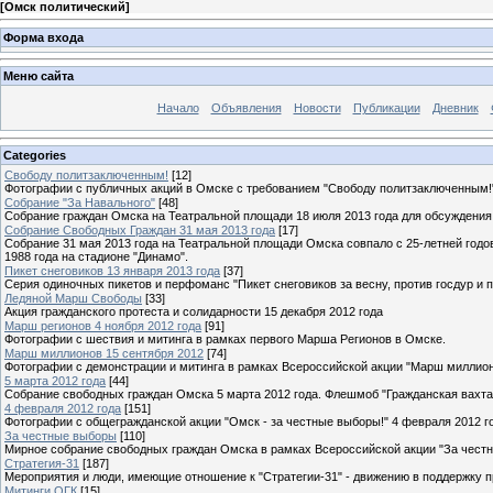
[
Омск политический
]
Форма входа
Меню сайта
Начало
Объявления
Новости
Публикации
Дневник
Categories
Свободу политзаключенным!
[12]
Фотографии с публичных акций в Омске с требованием "Свободу политзаключенным!
Собрание "За Навального"
[48]
Собрание граждан Омска на Театральной площади 18 июля 2013 года для обсуждения
Собрание Свободных Граждан 31 мая 2013 года
[17]
Собрание 31 мая 2013 года на Театральной площади Омска совпало с 25-летней год
1988 года на стадионе "Динамо".
Пикет снеговиков 13 января 2013 года
[37]
Серия одиночных пикетов и перфоманс "Пикет снеговиков за весну, против госдур и
Ледяной Марш Свободы
[33]
Акция гражданского протеста и солидарности 15 декабря 2012 года
Марш регионов 4 ноября 2012 года
[91]
Фотографии с шествия и митинга в рамках первого Марша Регионов в Омске.
Марш миллионов 15 сентября 2012
[74]
Фотографии с демонстрации и митинга в рамках Всероссийской акции "Марш миллио
5 марта 2012 года
[44]
Собрание свободных граждан Омска 5 марта 2012 года. Флешмоб "Гражданская вахта
4 февраля 2012 года
[151]
Фотографии с общегражданской акции "Омск - за честные выборы!" 4 февраля 2012 г
За честные выборы
[110]
Мирное собрание свободных граждан Омска в рамках Всероссийской акции "За чест
Стратегия-31
[187]
Мероприятия и люди, имеющие отношение к "Стратегии-31" - движению в поддержку п
Митинги ОГК
[15]