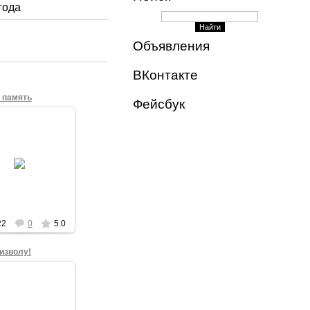
года
Объявления
ВКонтакте
 память
Фейсбук
15.12.2012
чное завершение
22
0
5.0
изволу!
15.12.2012