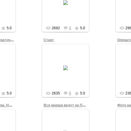
Мар
.Будыко
мегафон работать.
Театр
м
Безуспешно : ( Пришлось
Омска
том
вырабатывать
командный голос : )
5.0
2692
0
5.0
29
Реформы - прокуратуре и судам!
Старт
Операт
2
15.12.2012
арше
Театральная площадь
тники
Омска уже давно стала
 под
Площадью Свободы.
ским
Съё
Ледяной Марш Свободы
вободу
15 декабря проходил по
и", но
новому маршру...
.
admin
5.0
2635
0
5.0
23
Хороший был марш. Нормальный!
Все марши ведут на Площадь Свободы
Фото на
2
15.12.2012
вободы
Для
Театральная площадь
на
фот
Омска уже давно стала
лощади
учас