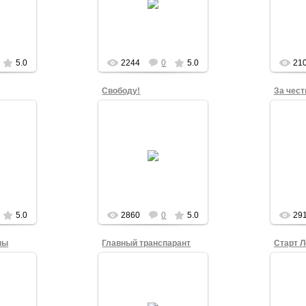
коло
крупн
по Цельсию. Поэтому
го, а
об
двигались в очень
 мира.
тран
хорошем темпе. ...
admin
5.0
2244
0
5.0
21
Свободу!
За чест
15.12.2012
2
Слово "Свобода" было
Второ
ного
лейтмотивом Ледяного
транс
 дошла
Марша Свободы: оно
Ма
шрута -
было главным и на
сохра
лубой
основном
Ма
транспаранте, и в
во
плакатах, и...
admin
5.0
2860
0
5.0
29
ны
Главный транспарант
15.12.2012
2
Ледян
Главный транспарант
стар
ники
"Свободу узникам
гра
рша
совести" организатор