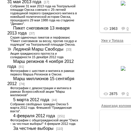
31 мая 2013 года
[17]
Логичное заве
Собрание 31 мая 2013 года на Театральной
площади Омска совпало с 25-летней
годовщиной первого гражданского митинга в
новейшей политической истории Омска,
прошедшего 29 мая 1988 года на стадионе
"Динамо".
Пикет снеговиков 13 января
1963
0
2013 года
[37]
Серия одиночных пикетов и перфоманс
Уже у Топаза
"Пикет снеговиков за весну, против госдур и
подлецов" на Театральной площади Омска.
Ледяной Марш Свободы
[33]
Акция гражданского протеста и
солидарности 15 декабря 2012 года
Марш регионов 4 ноября 2012
15.12.201
года
[91]
Голова колонны 
Фотографии с шествия и митинга в рамках
красе
первого Марша Регионов в Омске.
Марш миллионов 15 сентября
2012
[74]
Фотографии с демонстрации и митинга в
рамках Всероссийской акции "Марш
2875
0
миллионов"
5 марта 2012 года
[44]
Собрание свободных граждан Омска 5
Авангард колон
марта 2012 года. Флешмоб "Гражданская
вахта".
4 февраля 2012 года
[151]
Фотографии с общегражданской акции "Омск
- за честные выборы!" 4 февраля 2012 года
15.12.201
За честные выборы
[110]