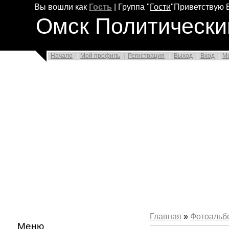
Вы вошли как
Гость
|
Группа
"
Гости
"
Приветствую 
Омск Политически
Начало
Мой профиль
Регистрация
Выход
Вход
М
Главная
»
Фотоальб
Меню