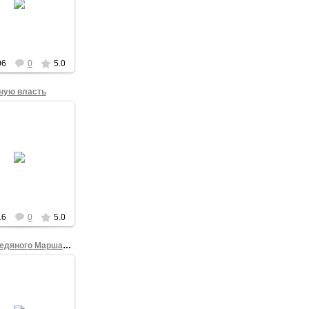
ейших остановок
щественного
спорта "Голубой
огонек".
admin
06
0
5.0
ную власть
15.12.2012
й "официальный"
парант Ледяного
рша Свободы
нился с прошлого
рша регионов,
сстанавливал
преемств...
admin
16
0
5.0
Старт Ледяного Марша Свободы
15.12.2012
ой Марш Свободы
товал ровно по
фику, в 15:02.