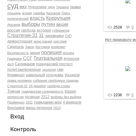
Свободы шли со
суд
жкх
права
Нургалиев
лдпр
Украина
плакатами
площадь
мэрия
тарифы
Калганов
Омск
admin
власть
Коррупция
политический
выборы
путин
акция
Архаров
2528
0
россия
свобода
история
губернатор
Стратегия-31
31
чиновники
СКП
демонстрация
монстрация
шествие
Скрипаль
Закон
Костарев
конфликт
15.12.201
полиция
акции
Безопасность
москва
Формат Ледя
Театральная
ССГ
кузнецов
Граждане
Марша Свобод
Селиванов
гражданский протест
фсб
ФЗ-54 - демонст
поэтому было д
политзаключенные
сми
экология
много плакат
Криминал
навальный
голодовка
Назаров
транспарант
права человека
собрание свободных граждан
Большинс..
Стратегия 31
24 декабря
свобода слова
admin
Томчак
Кашин
гражданская солидарность
2236
0
полицаи
2012
репрессии
выборы без выбора
гражданин мэр
4 февраля
Праймериз
2011
Варламов
марш регионов
2013
Вход
Контроль