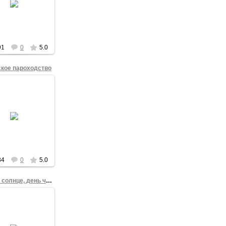
 Свободы встали
рибуне в центре
альной площади -
...
admin
91
0
5.0
кое пароходство
15.12.2012
ой Марш Свободы
дит мимо офиса
Иртышского
роходства...
admin
84
0
5.0
Мороз и солнце, день чудесный!
15.12.2012
онна Ледяного
 Свободы прошла
имо одной из