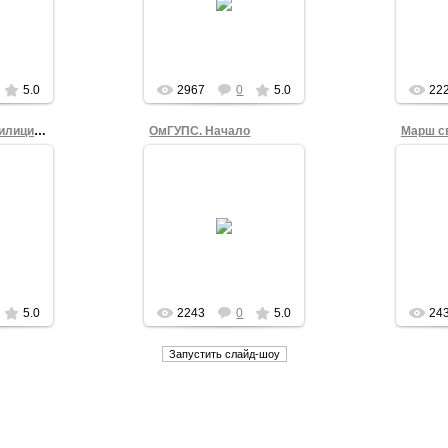
Отк
 своими
Ледяного Марша
новы
.
Свободы Алексей Углирж
"Св
изготовил в последний...
admin
5.0
2967
0
5.0
22
Нет произволу милиции-полиции
ОмГУПС. Начало
Марш с
2
15.12.2012
ного
Ледяной Марш Свободы
ы по
в Омске 15 декабря
рация,
З
проходил по новому
овольно
нез
маршруту, стартовав с
ов и
за
площадки перед
ов.
ОмГУПС.
.
admin
5.0
2243
0
5.0
24