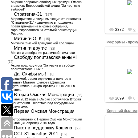
М.Подгурский и А
Мирное собрание свободных граждан Омска
в рамках Всероссийской акции "За честные
с головны
выборы!"
транспаран
Стратегия-31
[187]
Мероприятия и люди, имеющие отношение к
"Стратегии-31" - движению в поддержку
права граждан на мирные собрания,
2372
0
гарантированного 31 статьей Конституции
России.
Митинги ОГК
[15]
Митинги Омской Гражданской Коалиции
Митинги другие
[92]
15.12.201
Митинги и собрания различной тематики
Свободу политзаключенным!
В Ледяном М
[72]
Свободы учас
Акции под лозунгом "За жизнь и свободу
объединились
политзаключенных!"
общеграждан
Да, Скифы мы!
[18]
требованием "С
Флешмоб, серия одиночных пикетов в
узникам совест
защиту Матвея Крылова (Дмитрия
многие с..
Путенихина, Скифа-братка) 19.10.2011 в
Омске.
admin
Вторая Омская Монстрация
[36]
2099
0
1 мая 2012 года в Омске состоялась Вторая
Монстрация - шествие под абсурдными
лозунгами.
Первая Омская Монстрация
[29]
Фоторепортаж с Первой Омской Монстрации
15.12.201
1 мая (31 апреля) 2010 года
Пикет в поддержку Кашина
Ледяной Марш С
[55]
закончился 
ССГ 31 октября 2011
[16]
Театральной п