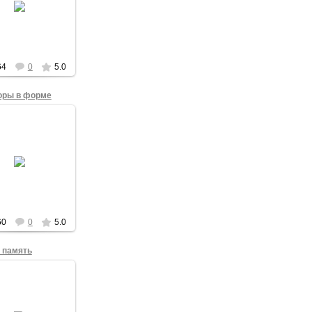
ша Свободы на
альной площади
 15 декабря 2012
года.
admin
64
0
5.0
оры в форме
15.12.2012
мочная группа
полиции =)
60
0
5.0
 память
15.12.2012
 коллективного
ографирования
тники Ледяного