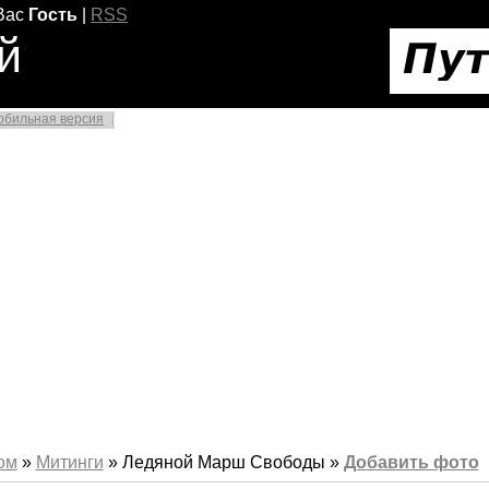
Вас
Гость
|
RSS
й
обильная версия
ом
»
Митинги
» Ледяной Марш Свободы »
Добавить фото