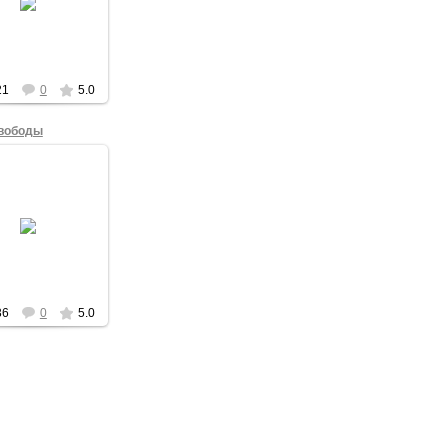
рывал колонну
й транспарант
ободу узникам
совести!"
admin
21
0
5.0
вободы
04.12.2012
а свержение
аконной власти
конным путем!
admin
36
0
5.0