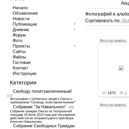
Акц
Начало
Объявления
Фотографий в альб
Новости
Сортировать по
:
Да
Публикации
Дневник
Форум
Фото
Фото на память
Проекты
Сайты
Файлы
Гостевая
15.12.201
Контакт
Логичное заве
Инструкции
Категории
Свободу политзаключенным!
1875
0
[12]
Фотографии с публичных акций в Омске с
требованием "Свободу политзаключенным!"
Фото на память
Собрание "За Навального"
[48]
Собрание граждан Омска на Театральной
площади 18 июля 2013 года для обсуждения
действий после неправосудного приговора
Алексею Навальному.
Собрание Свободных Граждан
15.12.201