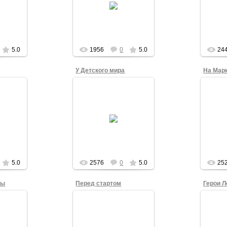
ршение
Логичное завершение
В.
5.0
1956
0
5.0
24
У Детского мира
На Мар
2
15.12.2012
во всей
Благо
Арьергард колонны
перв
5.0
2576
0
5.0
25
ны
Перед стартом
Герои 
15.12.2012
Колл
2
А.Х.Махмутов
учас
пытается заставить