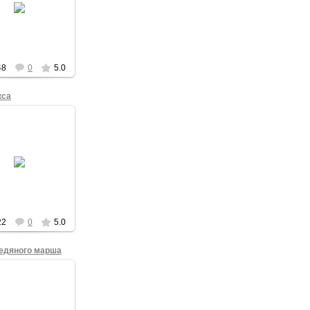
А.Будыко и
Солодовников
48
0
5.0
кса
15.12.2012
получно пройдет
ый перекресток
22
0
5.0
Ледяного марша
15.12.2012
ективное фото
тников Ледяного