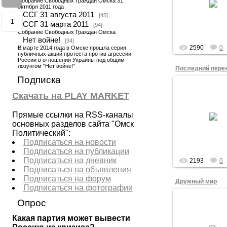
Собрание Свободных Граждан Омска 31
свободным общ
октября 2011 года
участников в ф
ССГ 31 августа 2011
[45]
Собрания Своб
1
ССГ 31 марта 2011
[94]
Гра...
Собрание Свободных Граждан Омска
admin
Нет войне!
[34]
2590
0
В марте 2014 года в Омске прошла серия
публичных акций протеста против агрессии
России в отношении Украины под общим
лозунгом "Нет войне!"
Последний пере
Подписка
15.12.201
Скачать на PLAY MARKET
Колонна Ледя
Марша Своб
переходит 
Прямые ссылки на RSS-каналы
последнем
основных разделов сайта "Омск
пешеходному пе
через улиц
Политический":
Лермонтова. Во 
Подписаться на новости
органи...
Подписаться на публикации
admin
Подписаться на дневник
2193
0
Подписаться на объявления
Подписаться на форум
Дружный мир
Подписаться на фотографии
Опрос
15.12.201
Ледяной Марш С
Какая партия может вывести
проходит вт