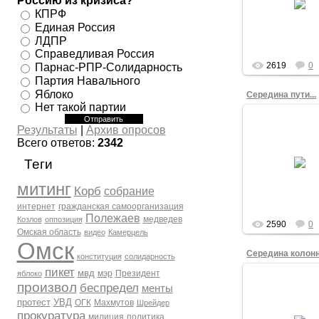
Россию из кризиса?
остановку: о
КПРФ
бывшего Детско
теперь Дружного
Единая Россия
ЛДПР
admin
Справедливая Россия
2619
0
Парнас-РПР-Солидарность
Партия Навального
Яблоко
Середина пути...
Нет такой партии
15.12.201
Результаты
|
Архив опросов
Всего ответов:
2342
Колонна Ледя
Марша Свободы
Теги
до середины мар
остановки "Го
огонек".
митинг
Корб
собрание
admin
интернет
гражданская самоорганизация
Полежаев
медведев
Козлов
оппозиция
2590
0
Омская область
видео
Камерцель
Омск
Середина колон
конституция
солидарность
пикет
мвд
мэр
Президент
яблоко
произвол
беспредел
менты
15.12.201
протест
УВД
ОГК
Махмутов
Шрейдер
Многие участ
прокуратура
милиция
политика
Ледяного Ма