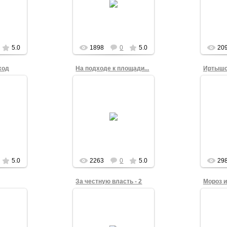
Площадью Свободы.
ением
Марша
Ледяной Марш Свободы
ормате
на т
15 декабря проходил по
одных
Театр
новому маршру...
admin
5.0
1898
0
5.0
20
ход
На подходе к площади...
Иртышс
2
15.12.2012
ного
Ледяной Марш Свободы
оды
подходит к остановке
Ледян
по
"пл. Ленина"... Справа -
прохо
у
организатор
реходу
демонстрации, член КС
па
у
Омской Гражданск...
главе -
admin
5.0
2263
0
5.0
29
За честную власть - 2
15.12.2012
2
Кол
Ледяной Марш Свободы
вободы
Марша
в Омске проходил при
орую
м
температуре около -35