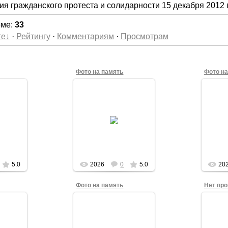
ия гражданского протеста и солидарности 15 декабря 2012 
оме
:
33
те
·
Рейтингу
·
Комментариям
·
Просмотрам
Фото на память
Фото на
2
15.12.2012
ршение
Логичное завершение
Логи
5.0
2026
0
5.0
20
Фото на память
Нет про
2
15.12.2012