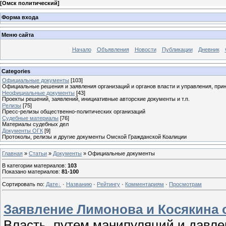
[
Омск политический
]
Форма входа
Меню сайта
Начало
Объявления
Новости
Публикации
Дневник
Categories
Официальные документы
[103]
Официальные решения и заявления организаций и органов власти и управления, при
Неофициальные документы
[43]
Проекты решений, заявлений, инициативные авторские документы и т.п.
Релизы
[75]
Пресс-релизы общественно-политических организаций
Судебные материалы
[76]
Материалы судебных дел
Документы ОГК
[9]
Протоколы, релизы и другие документы Омской Гражданской Коалиции
Главная
»
Статьи
»
Документы
» Официальные документы
В категории материалов
:
103
Показано материалов
:
81-100
Сортировать по
:
Дате
·
Названию
·
Рейтингу
·
Комментариям
·
Просмотрам
Заявление Лимонова и Косякина о
Власть, путем манипуляций и давлен