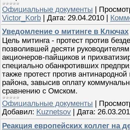
Официальные документы
|
Просмот
Victor_Korb
|
Дата:
29.04.2010
|
Комме
Уведомление о митинге в Ключах
Цель митинга - протест против безд
позволившей десяти руководителям
акционеров-пайщиков и прихватизир
специально обанкротивших предпри
также протест против антинародно
района, завысив оплату коммунальны
сравнению с Омском.
Официальные документы
|
Просмот
Добавил:
Kuznetsov
|
Дата:
26.03.20
Реакция европейских коллег на д