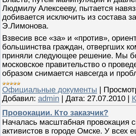
Людмилу Алексееву, пытается навяз
добивается исключить из состава за
Э.Лимонова.
Взвесив все «за» и «против», орие
большинства граждан, отвергших к
приняли следующее решение. Мы бо
московское правительство о провед
образом снимается навсегда и проб
Официальные документы
|
Просмот
Добавил:
admin
|
Дата:
27.07.2010
|
К
Провокации. Кто заказчик?
Началась масштабная провокация с
активистов в городе Омске. У всех 