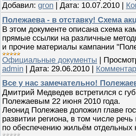
Добавил:
gron
|
Дата:
10.07.2010
|
Ко
Полежаева - в отставку! Схема а
В этом документе описана схема кам
прямые ссылки на различные метод
и прочие материалы кампании "Полеж
Официальные документы
|
Просмот
admin
|
Дата:
29.06.2010
|
Комментар
Все у нас замечательно! Полежа
Дмитрий Медведев встретился с гу
Полежаевым 22 июня 2010 года.
Леонид Полежаев доложил главе го
развитии региона, в том числе реч
по обеспечению жильём отдельных к