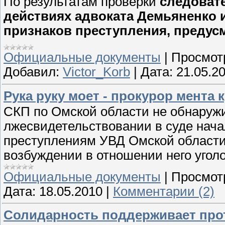
По результатам проверки
следовате
действиях адвоката Демьяненко 
признаков преступления, предусмо
Официальные документы
|
Просмот
Добавил:
Victor_Korb
|
Дата:
21.05.2
Рука руку моет - прокурор мента 
СКП по Омской области не обнаружи
лжесвидетельствовании в суде нач
преступлениям УВД Омской области 
возбуждении в отношении него уголо
Официальные документы
|
Просмот
Дата:
18.05.2010
|
Комментарии (2)
Солидарность поддерживает прот