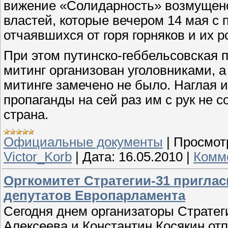
вижение «Солидарность» возмущен
властей, которые вечером 14 мая 
отчаявшихся от горя горняков и их р
При этом путинско-геббельсовская 
митинг организован уголовниками, а
митинге замечено не было. Наглая
пропаганды на сей раз им с рук не 
страна.
Официальные документы
|
Просмот
Victor_Korb
|
Дата:
16.05.2010
|
Комме
Оргкомитет Стратегии-31 пригл
депутатов Европарламента
Сегодня днем организаторы Страте
Алексеева и Константин Косякин от