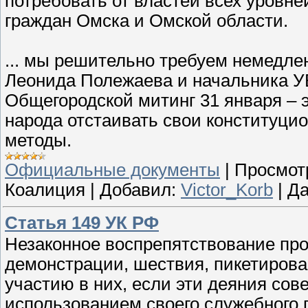
потребовать от властей всех уровн
граждан Омска и Омской области.
... мы решительно требуем немедле
Леонида Полежаева и начальника У
Общегородской митинг 31 января – 
народа отстаивать свои конституци
методы.
Официальные документы
|
Просмот
Коалиция
|
Добавил:
Victor_Korb
|
Да
Статья 149 УК РФ
Незаконное воспрепятствование про
демонстрации, шествия, пикетирова
участию в них, если эти деяния со
использованием своего служебного