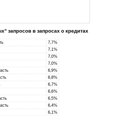
х" запросов в запросах о кредитах
ть
7,7%
7,1%
7,0%
7,0%
асть
6,9%
сть
6,8%
ь
6,7%
6,6%
асть
6,5%
асть
6,4%
6,1%