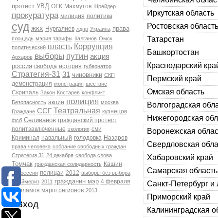
протест
УВД
ОГК
Махмутов
Шрейдер
Иркутская область
прокуратура
милиция
политика
суд
Ростовская област
жкх
права
Нургалиев
лдпр
Украина
Татарстан
площадь
мэрия
тарифы
Калганов
Омск
власть
Коррупция
политический
Башкортостан
выборы
путин
акция
Архаров
Краснодарский кра
россия
свобода
история
губернатор
Стратегия-31
31
чиновники
СКП
Пермский край
демонстрация
монстрация
шествие
Омская область
Скрипаль
Закон
Костарев
конфликт
полиция
акции
Безопасность
москва
Волгоградская обл
Театральная
ССГ
кузнецов
Граждане
Нижегородская обл
Селиванов
гражданский протест
фсб
политзаключенные
сми
экология
Воронежская облас
Криминал
навальный
голодовка
Назаров
Свердловская обла
права человека
собрание свободных граждан
Стратегия 31
24 декабря
свобода слова
Хабаровский край
Томчак
Кашин
гражданская солидарность
Самарская область
полицаи
2012
репрессии
выборы без выбора
гражданин мэр
4 февраля
Праймериз
2011
Санкт‑Петербург и
Варламов
марш регионов
2013
Приморский край
Вход
Калининградская о