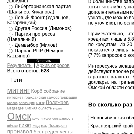
Давидис)
В большинстве запр
Либертарианская партия
хотят что-либо узн
(Шальнев, Кичанова)
дополнительными кл
Левый Фронт (Удальцов,
узнать, где можно в
Кагарлицкий)
не уточняют, но есл
Другая Россия (Лимонов)
Примечательно, ч
Партия прогресса
кредитах: лишь в 5
(Навальный)
по кредитам. Из 20
Демвыбор (Милов)
показателю лишь н
Парнас-РПР (Немцов,
(7,7% запросов о во
Касьянов)
Результаты
|
Архив опросов
Интересуясь вклада
Всего ответов:
628
действуют вполне р
в разных валютах. 
Теги
доллары, на третье
Омской области сос
митинг
Корб
собрание
интернет
гражданская самоорганизация
Полежаев
Козлов
оппозиция
КПРФ
Во сколько раз
медведев
Омская область
видео
Омск
Новосибирская обл
конституция
солидарность
пикет
Красноярский край
мвд
мэр
Президент
яблоко
произвол
беспредел
менты
Челябинская облас