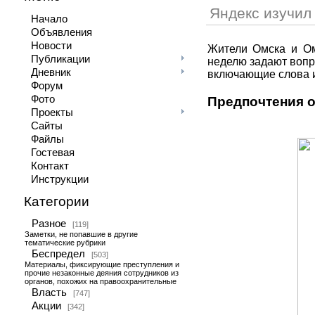
Яндекс изучил
Начало
Объявления
Новости
Жители Омска и Ом
Публикации
неделю задают вопр
Дневник
включающие слова и
Форум
Фото
Предпочтения 
Проекты
Сайты
Файлы
Гостевая
Контакт
Инструкции
Категории
Разное
[119]
Заметки, не попавшие в другие
тематические рубрики
Беспредел
[503]
Материалы, фиксирующие преступления и
прочие незаконные деяния сотрудников из
органов, похожих на правоохранительные
Власть
[747]
Акции
[342]