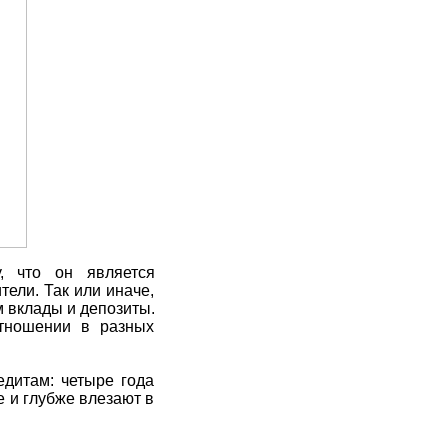
, что он является
ели. Так или иначе,
м вклады и депозиты.
отношении в разных
едитам: четыре года
е и глубже влезают в