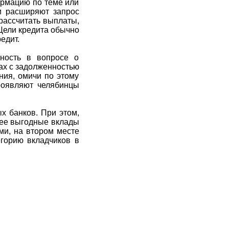
ормацию по теме или
ли расширяют запрос
рассчитать выплаты,
 Цели кредита обычно
едит.
ность в вопросе о
мах с задолженностью
ния, омичи по этому
роявляют челябинцы
х банков. При этом,
лее выгодные вклады
ми, на втором месте
егорию вкладчиков в