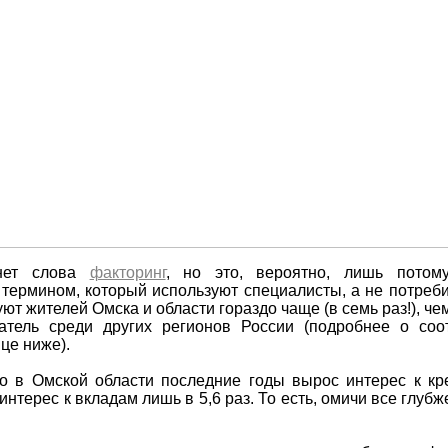
нет слова
факторинг
, но это, вероятно, лишь потому
ермином, который используют специалисты, а не потребит
ют жителей Омска и области гораздо чаще (в семь раз!), че
атель среди других регионов России (подробнее о со
ице ниже).
то в Омской области последние годы вырос интерес к кр
нтерес к вкладам лишь в 5,6 раз. То есть, омичи все глубж