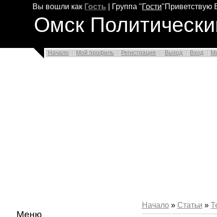
Вы вошли как
Гость
|
Группа
"
Гости
"
Приветствую 
Омск Политически
Начало
Мой профиль
Регистрация
Выход
Вход
М
Начало
»
Статьи
»
Т
Меню