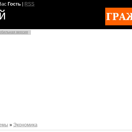
Вас
Гость
|
RSS
й
обильная версия
емы
»
Экономика