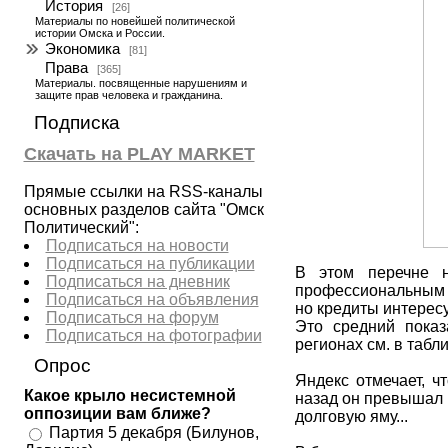
История
[26]
Материалы по новейшей политической
истории Омска и России.
Экономика
[81]
Права
[365]
Материалы. посвященные нарушениям и
защите прав человека и гражданина.
Подписка
Скачать на PLAY MARKET
Прямые ссылки на RSS-каналы
основных разделов сайта "Омск
Политический":
Подписаться на новости
Подписаться на публикации
В этом перечне 
Подписаться на дневник
профессиональным т
Подписаться на объявления
но кредиты интересу
Подписаться на форум
Это средний показ
Подписаться на фотографии
регионах см. в табл
Опрос
Яндекс отмечает, ч
Какое крыло несистемной
назад он превышал и
оппозиции вам ближе?
долговую яму...
Партия 5 декабря (Билунов,