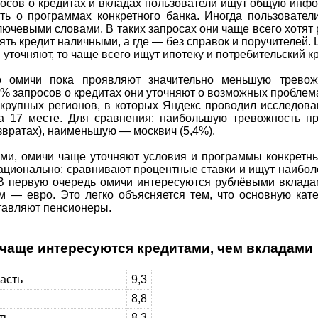
осов о кредитах и вкладах пользователи ищут общую инф
ать о программах конкретного банка. Иногда пользовате
ючевыми словами. В таких запросах они чаще всего хотят 
зять кредит наличными, а где — без справок и поручителей.
и уточняют, то чаще всего ищут ипотеку и потребительский кр
то омичи пока проявляют значительно меньшую тревож
,8% запросов о кредитах они уточняют о возможных пробле
 крупных регионов, в которых Яндекс проводил исследова
а 17 месте. Для сравнения: наибольшую тревожность п
звратах), наименьшую — москвич (5,4%).
ми, омичи чаще уточняют условия и программы конкретны
ационально: сравнивают процентные ставки и ищут наибо
В первую очередь омичи интересуются рублёвыми вклада
м — евро. Это легко объясняется тем, что основную кат
тавляют пенсионеры.
 чаще интересуются кредитами, чем вкладами
асть
9,3
8,8
ть
8,3