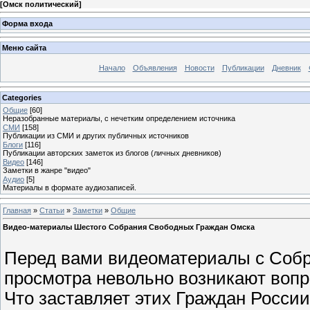
[
Омск политический
]
Форма входа
Меню сайта
Начало
Объявления
Новости
Публикации
Дневник
Categories
Общие
[60]
Неразобранные материалы, с нечетким определением источника
СМИ
[158]
Публикации из СМИ и других публичных источников
Блоги
[116]
Публикации авторских заметок из блогов (личных дневников)
Видео
[146]
Заметки в жанре "видео"
Аудио
[5]
Материалы в формате аудиозаписей.
Главная
»
Статьи
»
Заметки
»
Общие
Видео-материалы Шестого Собрания Свободных Граждан Омска
Перед вами видеоматериалы с Собр
просмотра невольно возникают вопр
Что заставляет этих Граждан Росси