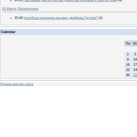
01 Марта, Воскресенье
15:40
Налобные морщины выдают двойника Путина?
(1)
Calendar
Пн
Вт
2
3
9
10
16
17
23
24
30
31
Полная версия сайта