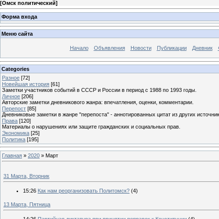
[
Омск политический
]
Форма входа
Меню сайта
Начало
Объявления
Новости
Публикации
Дневник
Categories
Разное
[72]
Новейшая история
[61]
Заметки участников событий в СССР и России в период с 1988 по 1993 годы.
Личное
[206]
Авторские заметки дневникового жанра: впечатления, оценки, комментарии.
Перепост
[85]
Дневниковые заметки в жанре "перепоста" - аннотированных цитат из других источник
Права
[120]
Материалы о нарушениях или защите гражданских и социальных прав.
Экономика
[25]
Политика
[195]
Главная
»
2020
»
Март
31 Марта, Вторник
15:26
Как нам реорганизовать Политомск?
(4)
13 Марта, Пятница
14:26
Партийная диктатура при принятии поправок к Конституции
(4)