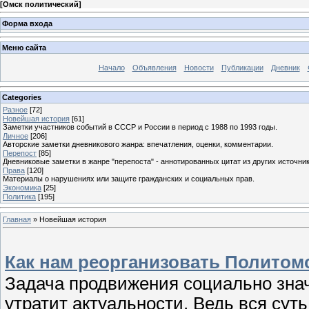
[
Омск политический
]
Форма входа
Меню сайта
Начало
Объявления
Новости
Публикации
Дневник
Categories
Разное
[72]
Новейшая история
[61]
Заметки участников событий в СССР и России в период с 1988 по 1993 годы.
Личное
[206]
Авторские заметки дневникового жанра: впечатления, оценки, комментарии.
Перепост
[85]
Дневниковые заметки в жанре "перепоста" - аннотированных цитат из других источник
Права
[120]
Материалы о нарушениях или защите гражданских и социальных прав.
Экономика
[25]
Политика
[195]
Главная
»
Новейшая история
Как нам реорганизовать Политом
Задача продвижения социально знач
утратит актуальности. Ведь вся сут