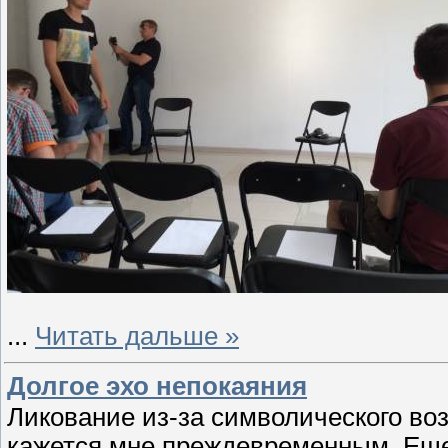
...
Читать дальше »
Долгое эхо непокаяния
Ликование из-за символического во
кажется мне преждевременным. Еще