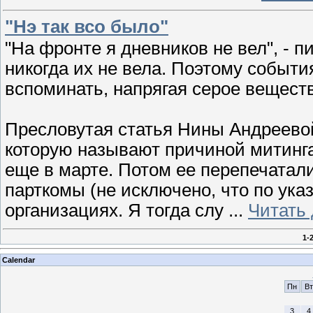
"Нэ так всо было"
"На фронте я дневников не вел", - п
никогда их не вела. Поэтому событи
вспоминать, напрягая серое вещест
Пресловутая статья Нины Андреевой
которую называют причиной митинга
еще в марте. Потом ее перепечатал
парткомы (не исключено, что по ука
организациях. Я тогда слу
...
Читать
1-
Calendar
Пн
Вт
3
4