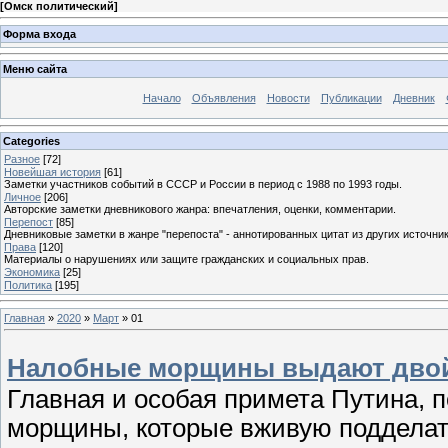
[
Омск политический
]
Форма входа
Меню сайта
Начало
Объявления
Новости
Публикации
Дневник
Categories
Разное
[72]
Новейшая история
[61]
Заметки участников событий в СССР и России в период с 1988 по 1993 годы.
Личное
[206]
Авторские заметки дневникового жанра: впечатления, оценки, комментарии.
Перепост
[85]
Дневниковые заметки в жанре "перепоста" - аннотированных цитат из других источник
Права
[120]
Материалы о нарушениях или защите гражданских и социальных прав.
Экономика
[25]
Политика
[195]
Главная
»
2020
»
Март
»
01
Налобные морщины выдают двой
Главная и особая примета Путина, п
морщины, которые вживую подделат