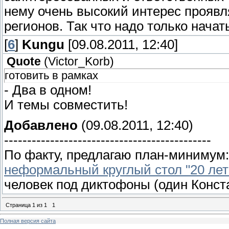
нему очень высокий интерес проявл
регионов. Так что надо только начат
[
6
]
Kungu
[09.08.2011, 12:40]
Quote
(
Victor_Korb
)
готовить в рамках
- Два в одном!
И темы совместить!
Добавлено
(09.08.2011, 12:40)
---------------------------------------------
По факту, предлагаю план-минимум:
неформальный круглый стол "20 лет
человек под диктофоны (один Конст
Страница
1
из
1
1
Полная версия сайта