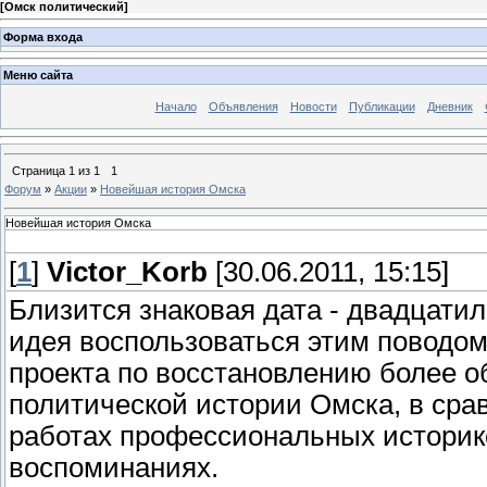
[
Омск политический
]
Форма входа
Меню сайта
Начало
Объявления
Новости
Публикации
Дневник
Страница
1
из
1
1
Форум
»
Акции
»
Новейшая история Омска
Новейшая история Омска
[
1
]
Victor_Korb
[30.06.2011, 15:15]
Близится знаковая дата - двадцатиле
идея воспользоваться этим поводом
проекта по восстановлению более 
политической истории Омска, в срав
работах профессиональных историк
воспоминаниях.