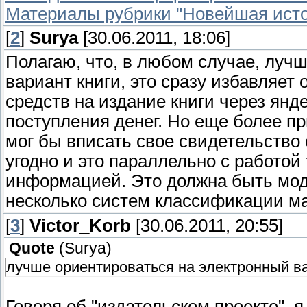
Материалы рубрики "Новейшая исто
[
2
]
Surya
[30.06.2011, 18:06]
Полагаю, что, в любом случае, луч
вариант книги, это сразу избавляет 
средств на издание книги через янд
поступления денег. Но еще более пр
мог бы вписать свое свидетельство о 
угодно и это параллельно с работой 
информацией. Это должна быть мод
несколько систем классификации м
[
3
]
Victor_Korb
[30.06.2011, 20:55]
Quote
(
Surya
)
лучше ориентироваться на электронный ва
Говоря об "издательском проекте", 